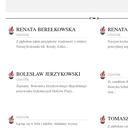
RENATA BEREŁKOWSKA
RENATA
GDAŃSK
GDAŃSK
Z głębokim żalem przyjęliśmy wiadomość o śmierci
Naszym kocha
Naszej Koleżanki lek. Renaty (Litki)...
przesyłamy najc
BOLESŁAW JERZYKOWSKI
GDAŃSK
GDAŃSK
Ze smutkiem do
Żegnamy Bolesława Jerzykowskiego długoletniego
Henryka Schulz
pracownika Ochotniczych Hufców Pracy...
oraz...
GDAŃSK
TOMAS
Łącząc się w bólu i żałobie, składamy wyrazy
Z głębokim sm