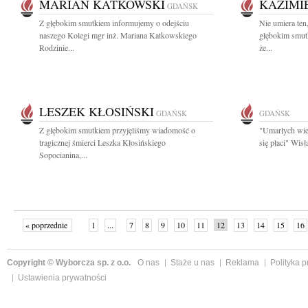
MARIAN KATKOWSKI
KAZIMI
GDAŃSK
Z głębokim smutkiem informujemy o odejściu
Nie umiera ten
naszego Kolegi mgr inż. Mariana Katkowskiego
głębokim smut
Rodzinie...
że...
LESZEK KŁOSIŃSKI
GDAŃSK
GDAŃSK
Z głębokim smutkiem przyjęliśmy wiadomość o
"Umarłych wie
tragicznej śmierci Leszka Kłosińskiego
się płaci" Wis
Sopocianina,...
« poprzednie
1
...
7
8
9
10
11
12
13
14
15
16
Copyright © Wyborcza sp. z o.o.
O nas
Staże u nas
Reklama
Polityka 
Ustawienia prywatności