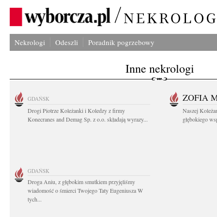
Nekrologi
Odeszli
Poradnik pogrzebowy
Inne nekrologi
ZOFIA 
GDAŃSK
Drogi Piotrze Koleżanki i Koledzy z firmy
Naszej Koleża
Konecranes and Demag Sp. z o.o. składają wyrazy...
głębokiego wspó
GDAŃSK
Droga Aniu, z głębokim smutkiem przyjęliśmy
wiadomość o śmierci Twojego Taty Eugeniusza W
tych...