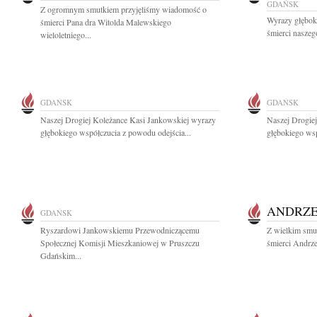
GDAŃSK
Z ogromnym smutkiem przyjęliśmy wiadomość o
Wyrazy głębok
śmierci Pana dra Witolda Malewskiego
śmierci naszeg
wieloletniego...
GDAŃSK
GDAŃSK
Naszej Drogiej Koleżance Kasi Jankowskiej wyrazy
Naszej Drogie
głębokiego współczucia z powodu odejścia...
głębokiego wsp
ANDRZE
GDAŃSK
Ryszardowi Jankowskiemu Przewodniczącemu
Z wielkim smu
Społecznej Komisji Mieszkaniowej w Pruszczu
śmierci Andrze
Gdańskim...