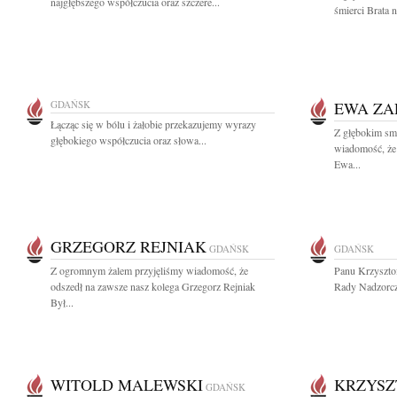
najgłębszego współczucia oraz szczere...
śmierci Brata 
GDAŃSK
EWA Z
Łącząc się w bólu i żałobie przekazujemy wyrazy
Z głębokim smu
głębokiego współczucia oraz słowa...
wiadomość, że 
Ewa...
GRZEGORZ REJNIAK
GDAŃSK
GDAŃSK
Z ogromnym żalem przyjęliśmy wiadomość, że
Panu Krzyszt
odszedł na zawsze nasz kolega Grzegorz Rejniak
Rady Nadzorcz
Był...
WITOLD MALEWSKI
KRZYSZ
GDAŃSK