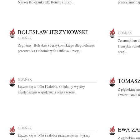
Naszej Koleżanki lek. Renaty (Litki)...
przesyłamy najc
BOLESŁAW JERZYKOWSKI
GDAŃSK
GDAŃSK
Ze smutkiem do
Żegnamy Bolesława Jerzykowskiego długoletniego
Henryka Schulz
pracownika Ochotniczych Hufców Pracy...
oraz...
GDAŃSK
TOMAS
Łącząc się w bólu i żałobie, składamy wyrazy
Z głębokim sm
najgłębszego współczucia oraz szczere...
śmierci Brata 
GDAŃSK
EWA Z
Łącząc się w bólu i żałobie przekazujemy wyrazy
Z głębokim smu