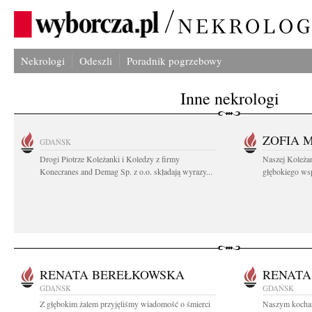
Nekrologi
Odeszli
Poradnik pogrzebowy
Inne nekrologi
ZOFIA 
GDAŃSK
Drogi Piotrze Koleżanki i Koledzy z firmy
Naszej Koleża
Konecranes and Demag Sp. z o.o. składają wyrazy...
głębokiego wspó
RENATA BEREŁKOWSKA
RENATA
GDAŃSK
GDAŃSK
Z głębokim żalem przyjęliśmy wiadomość o śmierci
Naszym kocha