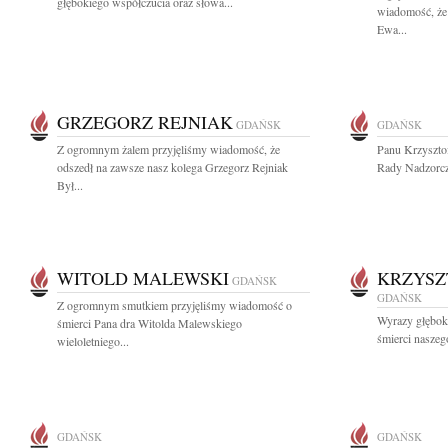
głębokiego współczucia oraz słowa...
wiadomość, że 
Ewa...
GRZEGORZ REJNIAK
GDAŃSK
GDAŃSK
Z ogromnym żalem przyjęliśmy wiadomość, że
Panu Krzyszt
odszedł na zawsze nasz kolega Grzegorz Rejniak
Rady Nadzorcz
Był...
WITOLD MALEWSKI
KRZYSZ
GDAŃSK
GDAŃSK
Z ogromnym smutkiem przyjęliśmy wiadomość o
Wyrazy głębok
śmierci Pana dra Witolda Malewskiego
śmierci naszeg
wieloletniego...
GDAŃSK
GDAŃSK