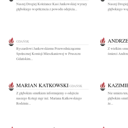
Naszej Drogiej Koleżance Kasi Jankowskiej wyrazy
Naszej Drogie
głębokiego współczucia z powodu odejścia...
głębokiego wsp
ANDRZE
GDAŃSK
Ryszardowi Jankowskiemu Przewodniczącemu
Z wielkim smu
Społecznej Komisji Mieszkaniowej w Pruszczu
śmierci Andrze
Gdańskim...
MARIAN KATKOWSKI
KAZIMI
GDAŃSK
Z głębokim smutkiem informujemy o odejściu
Nie umiera ten
naszego Kolegi mgr inż. Mariana Katkowskiego
głębokim smut
Rodzinie...
że...