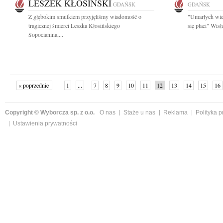
LESZEK KŁOSIŃSKI
GDAŃSK
GDAŃSK
Z głębokim smutkiem przyjęliśmy wiadomość o
"Umarłych wie
tragicznej śmierci Leszka Kłosińskiego
się płaci" Wis
Sopocianina,...
« poprzednie
1
...
7
8
9
10
11
12
13
14
15
16
Copyright © Wyborcza sp. z o.o.
O nas
Staże u nas
Reklama
Polityka 
Ustawienia prywatności