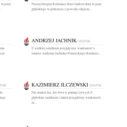
j wyrazy
Naszej Drogiej Koleżance Kasi Jankowskiej wyrazy
.
głębokiego współczucia z powodu odejścia...
ANDRZEJ JACHNIK
GDAŃSK
emu
Z wielkim smutkiem przyjęłyśmy wiadomość o
zczu
śmierci Andrzeja Jachnika Pomorskiego Kuratora...
KAZIMIERZ ILCZEWSKI
ŃSK
GDAŃSK
iu
Nie umiera ten, kto trwa w pamięci żywych Z
iego
głębokim smutkiem i żalem przyjęliśmy wiadomość,
że...