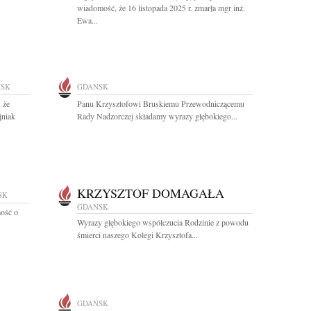
wiadomość, że 16 listopada 2025 r. zmarła mgr inż.
Ewa...
SK
GDAŃSK
 że
Panu Krzysztofowi Bruskiemu Przewodniczącemu
jniak
Rady Nadzorczej składamy wyrazy głębokiego...
KRZYSZTOF DOMAGAŁA
SK
GDAŃSK
ość o
Wyrazy głębokiego współczucia Rodzinie z powodu
śmierci naszego Kolegi Krzysztofa...
GDAŃSK