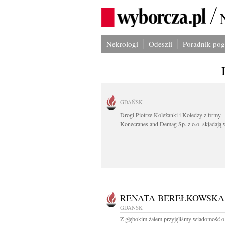
Nekrologi
Odeszli
Poradnik po
GDAŃSK
Drogi Piotrze Koleżanki i Koledzy z firmy
Konecranes and Demag Sp. z o.o. składają w
RENATA BEREŁKOWSKA
GDAŃSK
Z głębokim żalem przyjęliśmy wiadomość o