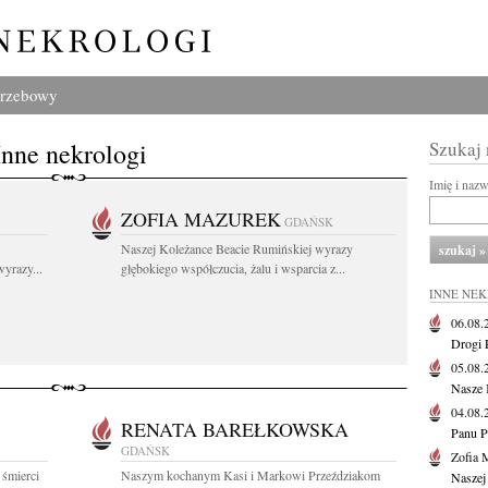
grzebowy
Inne nekrologi
Szukaj
Imię i naz
ZOFIA MAZUREK
GDAŃSK
Naszej Koleżance Beacie Rumińskiej wyrazy
yrazy...
głębokiego współczucia, żalu i wsparcia z...
INNE NE
06.08
Drogi P
05.08
Nasze 
04.08
RENATA BAREŁKOWSKA
Panu P
GDAŃSK
Zofia 
 śmierci
Naszym kochanym Kasi i Markowi Przeździakom
Naszej