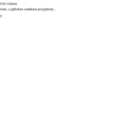
.2026
Gdańsk
Aniu, z głębokim smutkiem przyjęliśmy...
ej