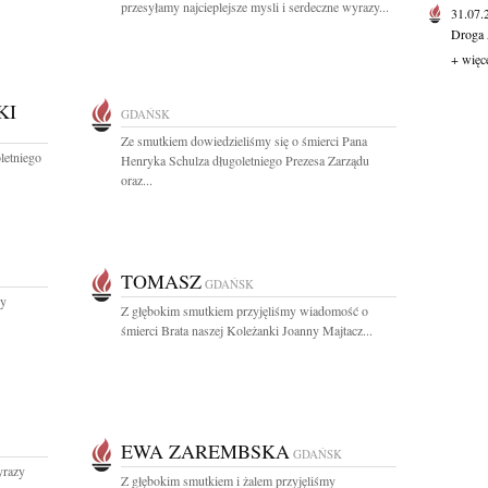
przesyłamy najcieplejsze mysli i serdeczne wyrazy...
31.07
Droga 
+ więc
KI
GDAŃSK
Ze smutkiem dowiedzieliśmy się o śmierci Pana
letniego
Henryka Schulza długoletniego Prezesa Zarządu
oraz...
TOMASZ
GDAŃSK
zy
Z głębokim smutkiem przyjęliśmy wiadomość o
śmierci Brata naszej Koleżanki Joanny Majtacz...
EWA ZAREMBSKA
GDAŃSK
yrazy
Z głębokim smutkiem i żalem przyjęliśmy