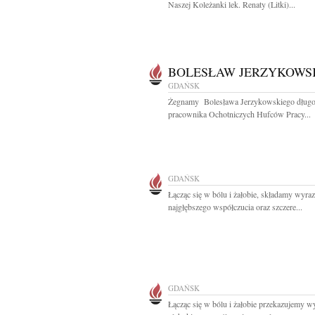
Naszej Koleżanki lek. Renaty (Litki)...
BOLESŁAW JERZYKOWS
GDAŃSK
Żegnamy Bolesława Jerzykowskiego długo
pracownika Ochotniczych Hufców Pracy...
GDAŃSK
Łącząc się w bólu i żałobie, składamy wyra
najgłębszego współczucia oraz szczere...
GDAŃSK
Łącząc się w bólu i żałobie przekazujemy w