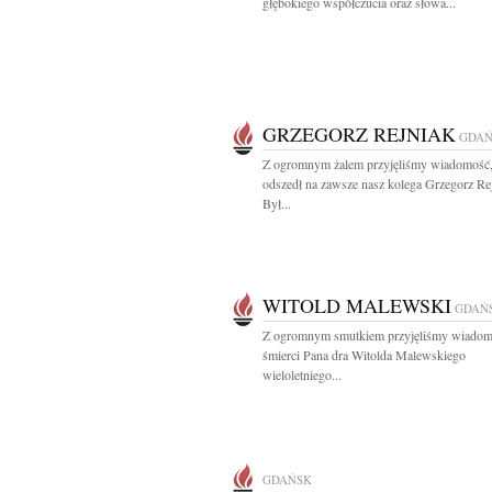
głębokiego współczucia oraz słowa...
GRZEGORZ REJNIAK
GDAŃ
Z ogromnym żalem przyjęliśmy wiadomość,
odszedł na zawsze nasz kolega Grzegorz Re
Był...
WITOLD MALEWSKI
GDAŃ
Z ogromnym smutkiem przyjęliśmy wiadom
śmierci Pana dra Witolda Malewskiego
wieloletniego...
GDAŃSK