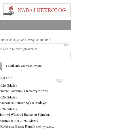
 nekrologów i wspomnień
wisko lub numer ogłoszenia:
+ szukanie zaawansowane
KROLOGI
.2026
Gdańsk
iotrze Koleżanki i Koledzy z firmy...
.2026
Gdańsk
Koleżance Renacie Sęk w trudnych...
.2026
Gdańsk
iotrowi Widzowi Radnemu Sejmiku...
Mazurek
03.08.2026
Gdańsk
 Koleżance Beacie Rumińskiej wyrazy...