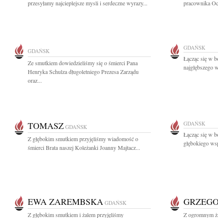
przesyłamy najcieplejsze mysli i serdeczne wyrazy...
pracownika Oc
GDAŃSK
GDAŃSK
Łącząc się w b
Ze smutkiem dowiedzieliśmy się o śmierci Pana
najgłębszego w
Henryka Schulza długoletniego Prezesa Zarządu
oraz...
TOMASZ
GDAŃSK
GDAŃSK
Łącząc się w b
Z głębokim smutkiem przyjęliśmy wiadomość o
głębokiego wsp
śmierci Brata naszej Koleżanki Joanny Majtacz...
EWA ZAREMBSKA
GRZEGO
GDAŃSK
Z głębokim smutkiem i żalem przyjęliśmy
Z ogromnym ża