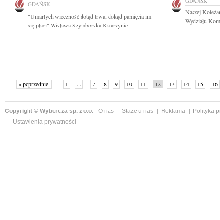
GDAŃSK
GDAŃSK
Naszej Koleża
"Umarłych wieczność dotąd trwa, dokąd pamięcią im
Wydziału Komu
się płaci" Wisława Szymborska Katarzynie...
« poprzednie
1
...
7
8
9
10
11
12
13
14
15
16
Copyright © Wyborcza sp. z o.o.
O nas
Staże u nas
Reklama
Polityka 
Ustawienia prywatności