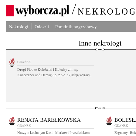
Nekrologi
Odeszli
Poradnik pogrzebowy
Inne nekrologi
GDAŃSK
Drogi Piotrze Koleżanki i Koledzy z firmy
Konecranes and Demag Sp. z o.o. składają wyrazy...
RENATA BAREŁKOWSKA
BOLESŁ
GDAŃSK
GDAŃSK
Naszym kochanym Kasi i Markowi Przeździakom
Żegnamy Boles