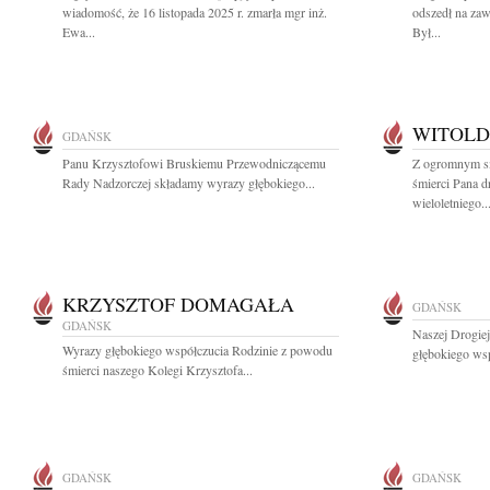
wiadomość, że 16 listopada 2025 r. zmarła mgr inż.
odszedł na zaw
Ewa...
Był...
WITOLD
GDAŃSK
Panu Krzysztofowi Bruskiemu Przewodniczącemu
Z ogromnym s
Rady Nadzorczej składamy wyrazy głębokiego...
śmierci Pana 
wieloletniego..
KRZYSZTOF DOMAGAŁA
GDAŃSK
GDAŃSK
Naszej Drogie
Wyrazy głębokiego współczucia Rodzinie z powodu
głębokiego wsp
śmierci naszego Kolegi Krzysztofa...
GDAŃSK
GDAŃSK