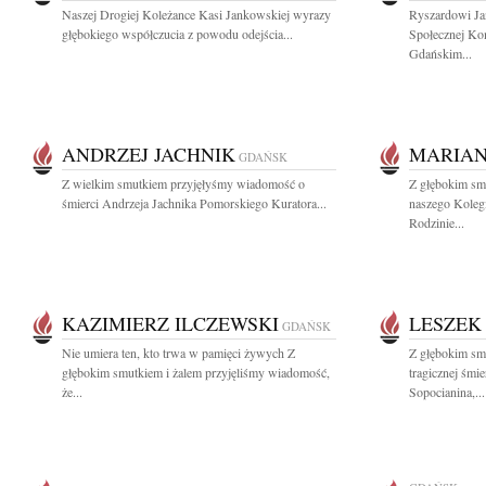
Naszej Drogiej Koleżance Kasi Jankowskiej wyrazy
Ryszardowi J
głębokiego współczucia z powodu odejścia...
Społecznej Ko
Gdańskim...
ANDRZEJ JACHNIK
MARIAN
GDAŃSK
Z wielkim smutkiem przyjęłyśmy wiadomość o
Z głębokim sm
śmierci Andrzeja Jachnika Pomorskiego Kuratora...
naszego Koleg
Rodzinie...
KAZIMIERZ ILCZEWSKI
LESZEK
GDAŃSK
Nie umiera ten, kto trwa w pamięci żywych Z
Z głębokim sm
głębokim smutkiem i żalem przyjęliśmy wiadomość,
tragicznej śmi
że...
Sopocianina,...