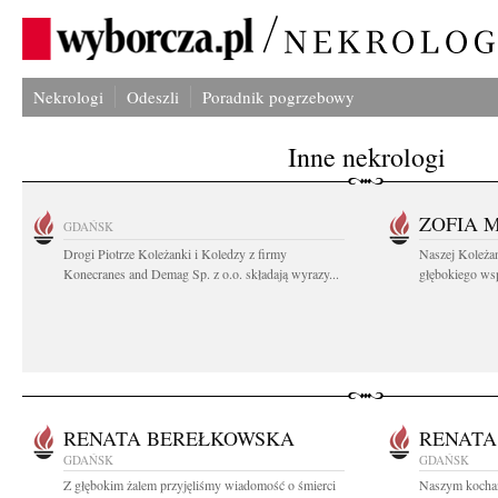
Nekrologi
Odeszli
Poradnik pogrzebowy
Inne nekrologi
ZOFIA 
GDAŃSK
Drogi Piotrze Koleżanki i Koledzy z firmy
Naszej Koleża
Konecranes and Demag Sp. z o.o. składają wyrazy...
głębokiego wspó
RENATA BEREŁKOWSKA
RENATA
GDAŃSK
GDAŃSK
Z głębokim żalem przyjęliśmy wiadomość o śmierci
Naszym kocha