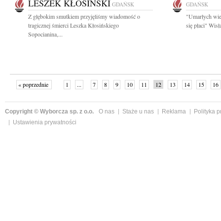
LESZEK KŁOSIŃSKI
GDAŃSK
GDAŃSK
Z głębokim smutkiem przyjęliśmy wiadomość o
"Umarłych wie
tragicznej śmierci Leszka Kłosińskiego
się płaci" Wis
Sopocianina,...
« poprzednie
1
...
7
8
9
10
11
12
13
14
15
16
Copyright © Wyborcza sp. z o.o.
O nas
Staże u nas
Reklama
Polityka 
Ustawienia prywatności