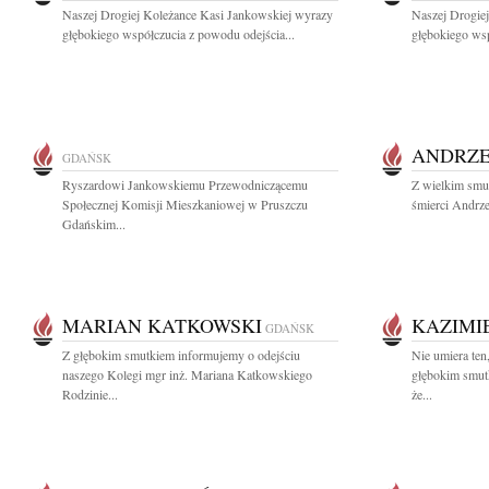
Naszej Drogiej Koleżance Kasi Jankowskiej wyrazy
Naszej Drogie
głębokiego współczucia z powodu odejścia...
głębokiego wsp
ANDRZE
GDAŃSK
Ryszardowi Jankowskiemu Przewodniczącemu
Z wielkim smu
Społecznej Komisji Mieszkaniowej w Pruszczu
śmierci Andrze
Gdańskim...
MARIAN KATKOWSKI
KAZIMI
GDAŃSK
Z głębokim smutkiem informujemy o odejściu
Nie umiera ten
naszego Kolegi mgr inż. Mariana Katkowskiego
głębokim smut
Rodzinie...
że...