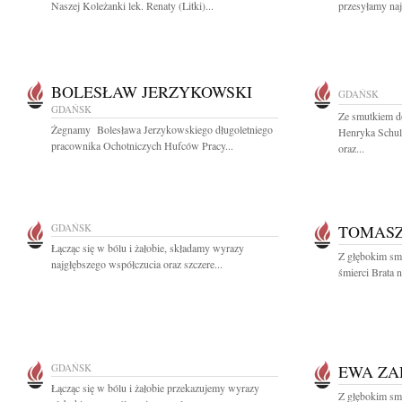
Naszej Koleżanki lek. Renaty (Litki)...
przesyłamy najc
BOLESŁAW JERZYKOWSKI
GDAŃSK
GDAŃSK
Ze smutkiem do
Żegnamy Bolesława Jerzykowskiego długoletniego
Henryka Schulz
pracownika Ochotniczych Hufców Pracy...
oraz...
GDAŃSK
TOMAS
Łącząc się w bólu i żałobie, składamy wyrazy
Z głębokim sm
najgłębszego współczucia oraz szczere...
śmierci Brata 
GDAŃSK
EWA Z
Łącząc się w bólu i żałobie przekazujemy wyrazy
Z głębokim smu