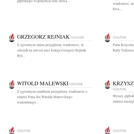
głębokiego współczucia oraz słowa...
wiadomość, że 
Ewa...
GRZEGORZ REJNIAK
GDAŃSK
GDAŃSK
Z ogromnym żalem przyjęliśmy wiadomość, że
Panu Krzyszt
odszedł na zawsze nasz kolega Grzegorz Rejniak
Rady Nadzorcz
Był...
WITOLD MALEWSKI
KRZYSZ
GDAŃSK
GDAŃSK
Z ogromnym smutkiem przyjęliśmy wiadomość o
Wyrazy głębok
śmierci Pana dra Witolda Malewskiego
śmierci naszeg
wieloletniego...
GDAŃSK
GDAŃSK