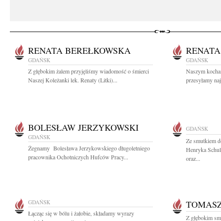
RENATA BEREŁKOWSKA
RENATA
GDAŃSK
GDAŃSK
Z głębokim żalem przyjęliśmy wiadomość o śmierci
Naszym kocha
Naszej Koleżanki lek. Renaty (Litki)...
przesyłamy najc
BOLESŁAW JERZYKOWSKI
GDAŃSK
GDAŃSK
Ze smutkiem do
Żegnamy Bolesława Jerzykowskiego długoletniego
Henryka Schulz
pracownika Ochotniczych Hufców Pracy...
oraz...
GDAŃSK
TOMAS
Łącząc się w bólu i żałobie, składamy wyrazy
Z głębokim sm