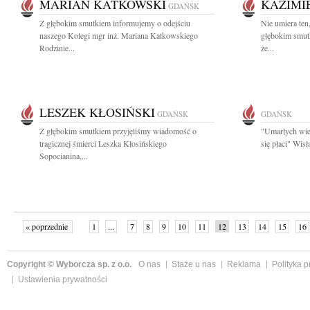
MARIAN KATKOWSKI
KAZIMI
GDAŃSK
Z głębokim smutkiem informujemy o odejściu
Nie umiera ten
naszego Kolegi mgr inż. Mariana Katkowskiego
głębokim smut
Rodzinie...
że...
LESZEK KŁOSIŃSKI
GDAŃSK
GDAŃSK
Z głębokim smutkiem przyjęliśmy wiadomość o
"Umarłych wie
tragicznej śmierci Leszka Kłosińskiego
się płaci" Wis
Sopocianina,...
« poprzednie
1
...
7
8
9
10
11
12
13
14
15
16
Copyright © Wyborcza sp. z o.o.
O nas
Staże u nas
Reklama
Polityka 
Ustawienia prywatności