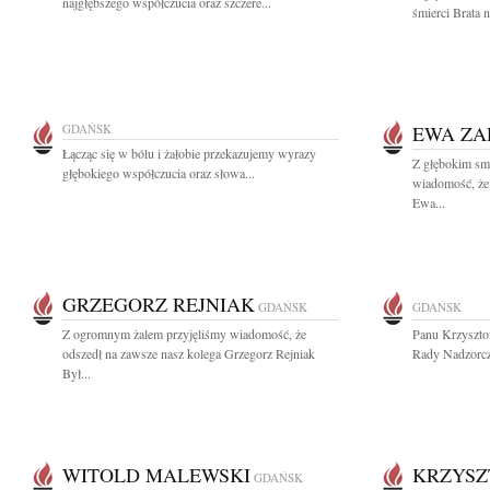
najgłębszego współczucia oraz szczere...
śmierci Brata 
GDAŃSK
EWA Z
Łącząc się w bólu i żałobie przekazujemy wyrazy
Z głębokim smu
głębokiego współczucia oraz słowa...
wiadomość, że 
Ewa...
GRZEGORZ REJNIAK
GDAŃSK
GDAŃSK
Z ogromnym żalem przyjęliśmy wiadomość, że
Panu Krzyszt
odszedł na zawsze nasz kolega Grzegorz Rejniak
Rady Nadzorcz
Był...
WITOLD MALEWSKI
KRZYSZ
GDAŃSK