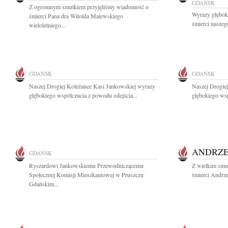
GDAŃSK
Z ogromnym smutkiem przyjęliśmy wiadomość o
Wyrazy głębok
śmierci Pana dra Witolda Malewskiego
śmierci naszeg
wieloletniego...
GDAŃSK
GDAŃSK
Naszej Drogiej Koleżance Kasi Jankowskiej wyrazy
Naszej Drogie
głębokiego współczucia z powodu odejścia...
głębokiego wsp
ANDRZE
GDAŃSK
Ryszardowi Jankowskiemu Przewodniczącemu
Z wielkim smu
Społecznej Komisji Mieszkaniowej w Pruszczu
śmierci Andrze
Gdańskim...