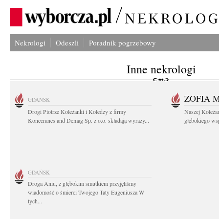
Nekrologi
Odeszli
Poradnik pogrzebowy
Inne nekrologi
ZOFIA 
GDAŃSK
Drogi Piotrze Koleżanki i Koledzy z firmy
Naszej Koleża
Konecranes and Demag Sp. z o.o. składają wyrazy...
głębokiego wspó
GDAŃSK
Droga Aniu, z głębokim smutkiem przyjęliśmy
wiadomość o śmierci Twojego Taty Eugeniusza W
tych...