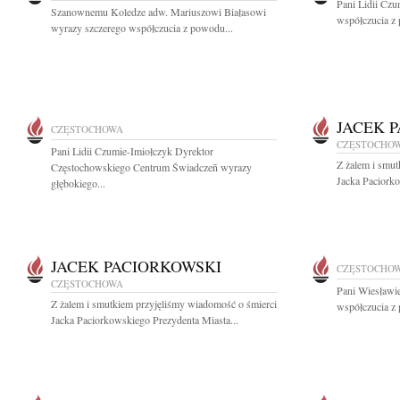
Pani Lidii Cz
Szanownemu Koledze adw. Mariuszowi Białasowi
współczucia z 
wyrazy szczerego współczucia z powodu...
JACEK 
CZĘSTOCHOWA
CZĘSTOCHO
Pani Lidii Czumie-Imiołczyk Dyrektor
Z żalem i smut
Częstochowskiego Centrum Świadczeñ wyrazy
Jacka Paciorko
głębokiego...
JACEK PACIORKOWSKI
CZĘSTOCHO
CZĘSTOCHOWA
Pani Wiesławi
Z żalem i smutkiem przyjęliśmy wiadomość o śmierci
współczucia z 
Jacka Paciorkowskiego Prezydenta Miasta...