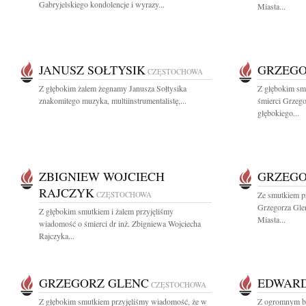
Gabryjelskiego kondolencje i wyrazy...
Miasta...
JANUSZ SOŁTYSIK
GRZEGO
CZĘSTOCHOWA
Z głębokim żalem żegnamy Janusza Sołtysika
Z głębokim sm
znakomitego muzyka, multiinstrumentalistę,...
śmierci Grzeg
głębokiego...
ZBIGNIEW WOJCIECH
GRZEGO
RAJCZYK
CZĘSTOCHOWA
Ze smutkiem p
Grzegorza Gle
Z głębokim smutkiem i żalem przyjęliśmy
Miasta...
wiadomość o śmierci dr inż. Zbigniewa Wojciecha
Rajczyka...
GRZEGORZ GLENC
EDWARD
CZĘSTOCHOWA
Z głębokim smutkiem przyjęliśmy wiadomość, że w
Z ogromnym bó