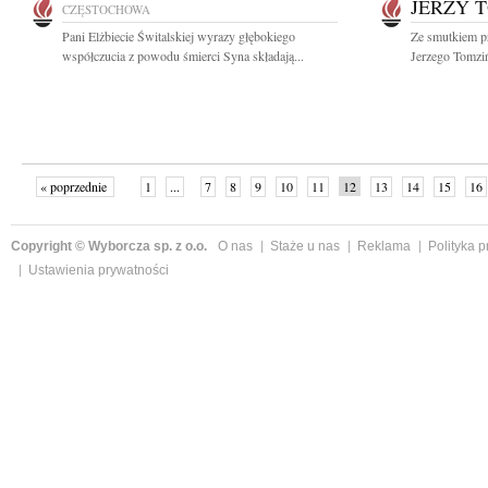
JERZY 
CZĘSTOCHOWA
Pani Elżbiecie Świtalskiej wyrazy głębokiego
Ze smutkiem p
współczucia z powodu śmierci Syna składają...
Jerzego Tomziń
« poprzednie
1
...
7
8
9
10
11
12
13
14
15
16
Copyright © Wyborcza sp. z o.o.
O nas
Staże u nas
Reklama
Polityka 
Ustawienia prywatności