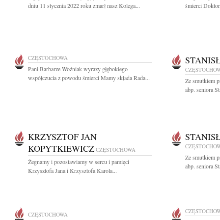
dniu 11 stycznia 2022 roku zmarł nasz Kolega...
śmierci Doktor
CZĘSTOCHOWA
STANIS
Pani Barbarze Woźniak wyrazy głębokiego
CZĘSTOCHO
współczucia z powodu śmierci Mamy składa Rada...
Ze smutkiem p
abp. seniora S
KRZYSZTOF JAN
STANIS
KOPYTKIEWICZ
CZĘSTOCHO
CZĘSTOCHOWA
Ze smutkiem p
Żegnamy i pozostawiamy w sercu i pamięci
abp. seniora S
Krzysztofa Jana i Krzysztofa Karola...
CZĘSTOCHO
CZĘSTOCHOWA