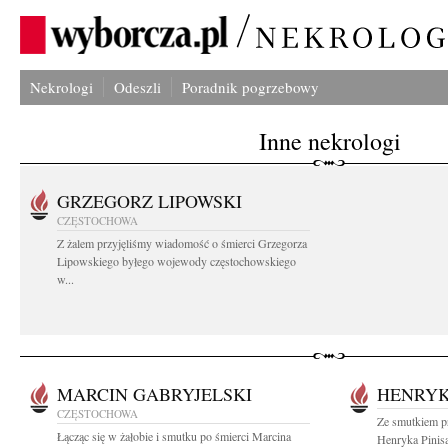
Nekrologi
Odeszli
Poradnik pogrzebowy
Inne nekrologi
GRZEGORZ LIPOWSKI
CZĘSTOCHOWA
Z żalem przyjęliśmy wiadomość o śmierci Grzegorza
Lipowskiego byłego wojewody częstochowskiego
w...
MARCIN GABRYJELSKI
HENRYK
CZĘSTOCHOWA
Ze smutkiem p
Łącząc się w żałobie i smutku po śmierci Marcina
Henryka Pinis