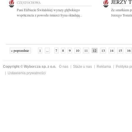
JERZY 
CZĘSTOCHOWA
Pani Elżbiecie Świtalskiej wyrazy głębokiego
Ze smutkiem p
współczucia z powodu śmierci Syna składają...
Jerzego Tomziń
« poprzednie
1
...
7
8
9
10
11
12
13
14
15
16
Copyright © Wyborcza sp. z o.o.
O nas
Staże u nas
Reklama
Polityka 
Ustawienia prywatności