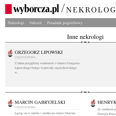
Nekrologi
Odeszli
Poradnik pogrzebowy
Inne nekrologi
GRZEGORZ LIPOWSKI
CZĘSTOCHOWA
Z żalem przyjęliśmy wiadomość o śmierci Grzegorza
Lipowskiego byłego wojewody częstochowskiego
w...
MARCIN GABRYJELSKI
HENRYK
CZĘSTOCHOWA
Ze smutkiem p
Łącząc się w żałobie i smutku po śmierci Marcina
Henryka Pinis