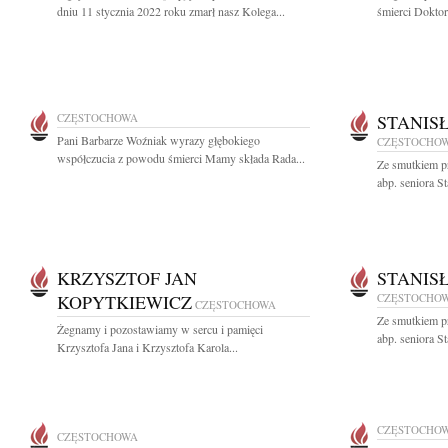
dniu 11 stycznia 2022 roku zmarł nasz Kolega...
śmierci Doktor
CZĘSTOCHOWA
STANIS
Pani Barbarze Woźniak wyrazy głębokiego
CZĘSTOCHO
współczucia z powodu śmierci Mamy składa Rada...
Ze smutkiem p
abp. seniora S
KRZYSZTOF JAN
STANIS
KOPYTKIEWICZ
CZĘSTOCHO
CZĘSTOCHOWA
Ze smutkiem p
Żegnamy i pozostawiamy w sercu i pamięci
abp. seniora S
Krzysztofa Jana i Krzysztofa Karola...
CZĘSTOCHO
CZĘSTOCHOWA