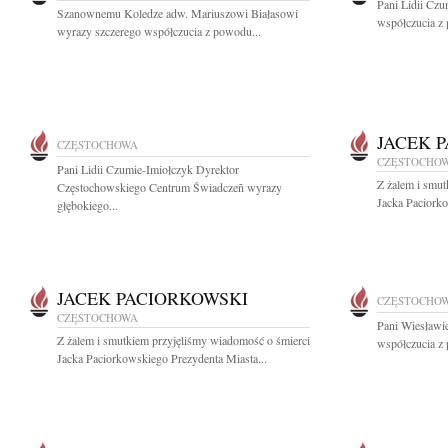
Pani Lidii Cz
Szanownemu Koledze adw. Mariuszowi Białasowi
współczucia z 
wyrazy szczerego współczucia z powodu...
JACEK 
CZĘSTOCHOWA
CZĘSTOCHO
Pani Lidii Czumie-Imiołczyk Dyrektor
Z żalem i smut
Częstochowskiego Centrum Świadczeñ wyrazy
Jacka Paciorko
głębokiego...
JACEK PACIORKOWSKI
CZĘSTOCHO
CZĘSTOCHOWA
Pani Wiesławi
Z żalem i smutkiem przyjęliśmy wiadomość o śmierci
współczucia z 
Jacka Paciorkowskiego Prezydenta Miasta...