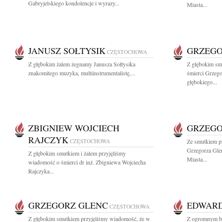
Gabryjelskiego kondolencje i wyrazy...
Miasta...
JANUSZ SOŁTYSIK
GRZEGO
CZĘSTOCHOWA
Z głębokim żalem żegnamy Janusza Sołtysika
Z głębokim sm
znakomitego muzyka, multiinstrumentalistę,...
śmierci Grzeg
głębokiego...
ZBIGNIEW WOJCIECH
GRZEGO
RAJCZYK
CZĘSTOCHOWA
Ze smutkiem p
Grzegorza Gle
Z głębokim smutkiem i żalem przyjęliśmy
Miasta...
wiadomość o śmierci dr inż. Zbigniewa Wojciecha
Rajczyka...
GRZEGORZ GLENC
EDWARD
CZĘSTOCHOWA
Z głębokim smutkiem przyjęliśmy wiadomość, że w
Z ogromnym bó