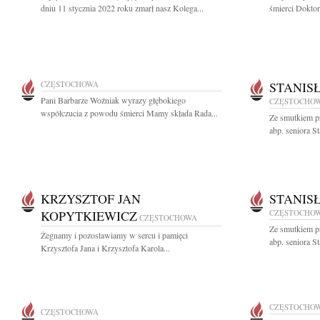
dniu 11 stycznia 2022 roku zmarł nasz Kolega...
śmierci Doktor
CZĘSTOCHOWA
STANIS
Pani Barbarze Woźniak wyrazy głębokiego
CZĘSTOCHO
współczucia z powodu śmierci Mamy składa Rada...
Ze smutkiem p
abp. seniora S
KRZYSZTOF JAN
STANIS
KOPYTKIEWICZ
CZĘSTOCHO
CZĘSTOCHOWA
Ze smutkiem p
Żegnamy i pozostawiamy w sercu i pamięci
abp. seniora S
Krzysztofa Jana i Krzysztofa Karola...
CZĘSTOCHO
CZĘSTOCHOWA