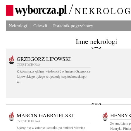
Nekrologi
Odeszli
Poradnik pogrzebowy
Inne nekrologi
GRZEGORZ LIPOWSKI
CZĘSTOCHOWA
Z żalem przyjęliśmy wiadomość o śmierci Grzegorza
Lipowskiego byłego wojewody częstochowskiego
w...
MARCIN GABRYJELSKI
HENRYK
CZĘSTOCHOWA
Ze smutkiem p
Łącząc się w żałobie i smutku po śmierci Marcina
Henryka Pinis