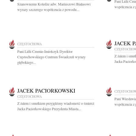
Pani Lidii Cz
Szanownemu Koledze adw. Mariuszowi Białasowi
współczucia z 
wyrazy szczerego współczucia z powodu...
JACEK 
CZĘSTOCHOWA
CZĘSTOCHO
Pani Lidii Czumie-Imiołczyk Dyrektor
Z żalem i smut
Częstochowskiego Centrum Świadczeñ wyrazy
Jacka Paciorko
głębokiego...
JACEK PACIORKOWSKI
CZĘSTOCHO
CZĘSTOCHOWA
Pani Wiesławi
Z żalem i smutkiem przyjęliśmy wiadomość o śmierci
współczucia z 
Jacka Paciorkowskiego Prezydenta Miasta...