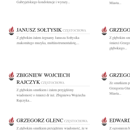
Gabryjelskiego kondolencje i wyrazy...
Miasta...
JANUSZ SOŁTYSIK
GRZEGO
CZĘSTOCHOWA
Z głębokim żalem żegnamy Janusza Sołtysika
Z głębokim sm
znakomitego muzyka, multiinstrumentalistę,...
śmierci Grzeg
głębokiego...
ZBIGNIEW WOJCIECH
GRZEGO
RAJCZYK
CZĘSTOCHOWA
Ze smutkiem p
Grzegorza Gle
Z głębokim smutkiem i żalem przyjęliśmy
Miasta...
wiadomość o śmierci dr inż. Zbigniewa Wojciecha
Rajczyka...
GRZEGORZ GLENC
EDWARD
CZĘSTOCHOWA
Z głębokim smutkiem przyjęliśmy wiadomość, że w
Z ogromnym bó