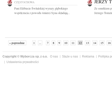
JERZY 
CZĘSTOCHOWA
Pani Elżbiecie Świtalskiej wyrazy głębokiego
Ze smutkiem p
współczucia z powodu śmierci Syna składają...
Jerzego Tomziń
« poprzednie
1
...
7
8
9
10
11
12
13
14
15
16
Copyright © Wyborcza sp. z o.o.
O nas
Staże u nas
Reklama
Polityka 
Ustawienia prywatności