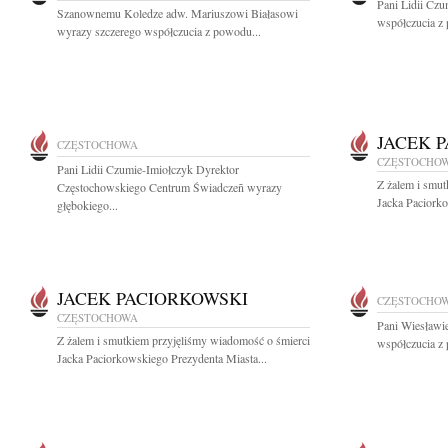
Pani Lidii Cz
Szanownemu Koledze adw. Mariuszowi Białasowi
współczucia z 
wyrazy szczerego współczucia z powodu...
JACEK 
CZĘSTOCHOWA
CZĘSTOCHO
Pani Lidii Czumie-Imiołczyk Dyrektor
Z żalem i smut
Częstochowskiego Centrum Świadczeñ wyrazy
Jacka Paciorko
głębokiego...
JACEK PACIORKOWSKI
CZĘSTOCHO
CZĘSTOCHOWA
Pani Wiesławi
Z żalem i smutkiem przyjęliśmy wiadomość o śmierci
współczucia z 
Jacka Paciorkowskiego Prezydenta Miasta...