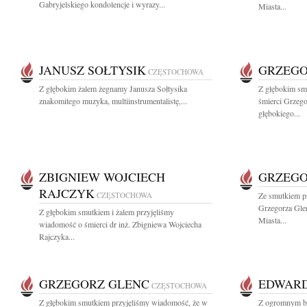
Gabryjelskiego kondolencje i wyrazy...
Miasta...
JANUSZ SOŁTYSIK
GRZEGO
CZĘSTOCHOWA
Z głębokim żalem żegnamy Janusza Sołtysika
Z głębokim sm
znakomitego muzyka, multiinstrumentalistę,...
śmierci Grzeg
głębokiego...
ZBIGNIEW WOJCIECH
GRZEGO
RAJCZYK
CZĘSTOCHOWA
Ze smutkiem p
Grzegorza Gle
Z głębokim smutkiem i żalem przyjęliśmy
Miasta...
wiadomość o śmierci dr inż. Zbigniewa Wojciecha
Rajczyka...
GRZEGORZ GLENC
EDWARD
CZĘSTOCHOWA
Z głębokim smutkiem przyjęliśmy wiadomość, że w
Z ogromnym bó