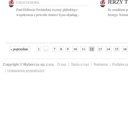
JERZY 
CZĘSTOCHOWA
Pani Elżbiecie Świtalskiej wyrazy głębokiego
Ze smutkiem p
współczucia z powodu śmierci Syna składają...
Jerzego Tomziń
« poprzednie
1
...
7
8
9
10
11
12
13
14
15
16
Copyright © Wyborcza sp. z o.o.
O nas
Staże u nas
Reklama
Polityka 
Ustawienia prywatności