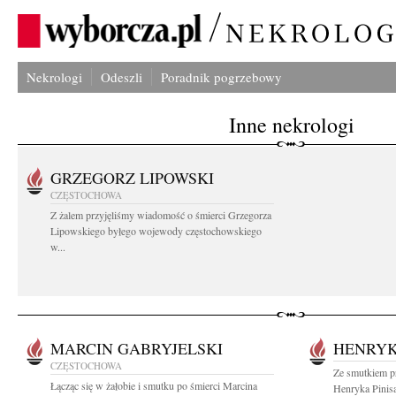
Nekrologi
Odeszli
Poradnik pogrzebowy
Inne nekrologi
GRZEGORZ LIPOWSKI
CZĘSTOCHOWA
Z żalem przyjęliśmy wiadomość o śmierci Grzegorza
Lipowskiego byłego wojewody częstochowskiego
w...
MARCIN GABRYJELSKI
HENRYK
CZĘSTOCHOWA
Ze smutkiem p
Łącząc się w żałobie i smutku po śmierci Marcina
Henryka Pinis