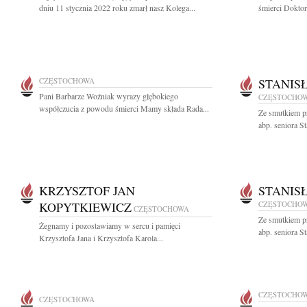
dniu 11 stycznia 2022 roku zmarł nasz Kolega...
śmierci Doktor
CZĘSTOCHOWA
STANIS
Pani Barbarze Woźniak wyrazy głębokiego
CZĘSTOCHO
współczucia z powodu śmierci Mamy składa Rada...
Ze smutkiem p
abp. seniora S
KRZYSZTOF JAN
STANIS
KOPYTKIEWICZ
CZĘSTOCHO
CZĘSTOCHOWA
Ze smutkiem p
Żegnamy i pozostawiamy w sercu i pamięci
abp. seniora S
Krzysztofa Jana i Krzysztofa Karola...
CZĘSTOCHO
CZĘSTOCHOWA