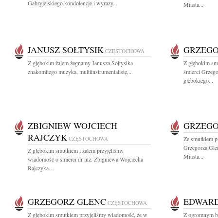
Gabryjelskiego kondolencje i wyrazy...
Miasta...
JANUSZ SOŁTYSIK
GRZEGO
CZĘSTOCHOWA
Z głębokim żalem żegnamy Janusza Sołtysika
Z głębokim sm
znakomitego muzyka, multiinstrumentalistę,...
śmierci Grzeg
głębokiego...
ZBIGNIEW WOJCIECH
GRZEGO
RAJCZYK
CZĘSTOCHOWA
Ze smutkiem p
Grzegorza Gle
Z głębokim smutkiem i żalem przyjęliśmy
Miasta...
wiadomość o śmierci dr inż. Zbigniewa Wojciecha
Rajczyka...
GRZEGORZ GLENC
EDWARD
CZĘSTOCHOWA
Z głębokim smutkiem przyjęliśmy wiadomość, że w
Z ogromnym bó