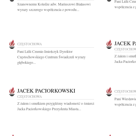
Pani Lidii Cz
Szanownemu Koledze adw. Mariuszowi Białasowi
współczucia z 
wyrazy szczerego współczucia z powodu...
JACEK 
CZĘSTOCHOWA
CZĘSTOCHO
Pani Lidii Czumie-Imiołczyk Dyrektor
Z żalem i smut
Częstochowskiego Centrum Świadczeñ wyrazy
Jacka Paciorko
głębokiego...
JACEK PACIORKOWSKI
CZĘSTOCHO
CZĘSTOCHOWA
Pani Wiesławi
Z żalem i smutkiem przyjęliśmy wiadomość o śmierci
współczucia z 
Jacka Paciorkowskiego Prezydenta Miasta...