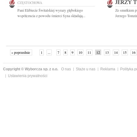
JERZY 
CZĘSTOCHOWA
Pani Elżbiecie Świtalskiej wyrazy głębokiego
Ze smutkiem p
współczucia z powodu śmierci Syna składają...
Jerzego Tomziń
« poprzednie
1
...
7
8
9
10
11
12
13
14
15
16
Copyright © Wyborcza sp. z o.o.
O nas
Staże u nas
Reklama
Polityka 
Ustawienia prywatności