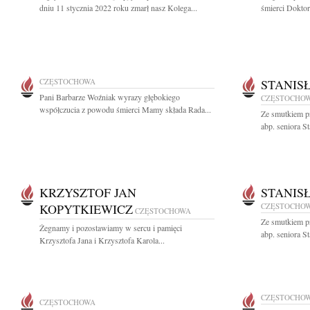
dniu 11 stycznia 2022 roku zmarł nasz Kolega...
śmierci Doktor
CZĘSTOCHOWA
STANIS
Pani Barbarze Woźniak wyrazy głębokiego
CZĘSTOCHO
współczucia z powodu śmierci Mamy składa Rada...
Ze smutkiem p
abp. seniora S
KRZYSZTOF JAN
STANIS
KOPYTKIEWICZ
CZĘSTOCHO
CZĘSTOCHOWA
Ze smutkiem p
Żegnamy i pozostawiamy w sercu i pamięci
abp. seniora S
Krzysztofa Jana i Krzysztofa Karola...
CZĘSTOCHO
CZĘSTOCHOWA