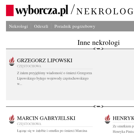
Nekrologi
Odeszli
Poradnik pogrzebowy
Inne nekrologi
GRZEGORZ LIPOWSKI
CZĘSTOCHOWA
Z żalem przyjęliśmy wiadomość o śmierci Grzegorza
Lipowskiego byłego wojewody częstochowskiego
w...
MARCIN GABRYJELSKI
HENRYK
CZĘSTOCHOWA
Ze smutkiem p
Łącząc się w żałobie i smutku po śmierci Marcina
Henryka Pinis