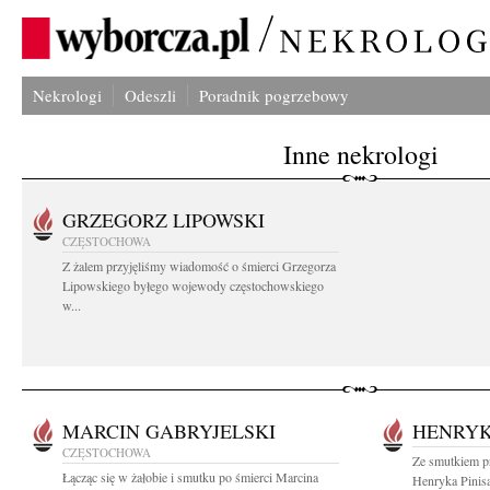
Nekrologi
Odeszli
Poradnik pogrzebowy
Inne nekrologi
GRZEGORZ LIPOWSKI
CZĘSTOCHOWA
Z żalem przyjęliśmy wiadomość o śmierci Grzegorza
Lipowskiego byłego wojewody częstochowskiego
w...
MARCIN GABRYJELSKI
HENRYK
CZĘSTOCHOWA
Ze smutkiem p
Łącząc się w żałobie i smutku po śmierci Marcina
Henryka Pinis