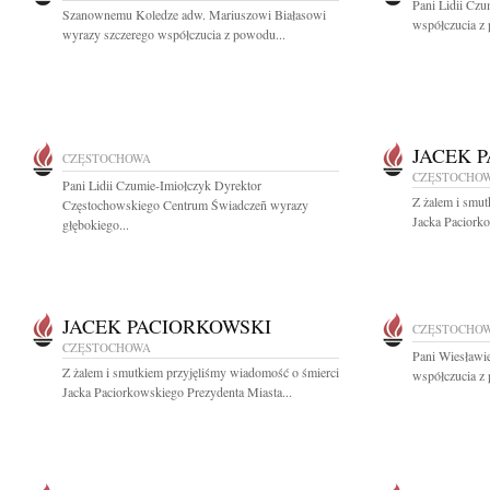
Pani Lidii Cz
Szanownemu Koledze adw. Mariuszowi Białasowi
współczucia z 
wyrazy szczerego współczucia z powodu...
JACEK 
CZĘSTOCHOWA
CZĘSTOCHO
Pani Lidii Czumie-Imiołczyk Dyrektor
Z żalem i smut
Częstochowskiego Centrum Świadczeñ wyrazy
Jacka Paciorko
głębokiego...
JACEK PACIORKOWSKI
CZĘSTOCHO
CZĘSTOCHOWA
Pani Wiesławi
Z żalem i smutkiem przyjęliśmy wiadomość o śmierci
współczucia z 
Jacka Paciorkowskiego Prezydenta Miasta...