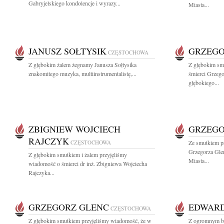
Gabryjelskiego kondolencje i wyrazy...
Miasta...
JANUSZ SOŁTYSIK
GRZEGO
CZĘSTOCHOWA
Z głębokim żalem żegnamy Janusza Sołtysika
Z głębokim sm
znakomitego muzyka, multiinstrumentalistę,...
śmierci Grzeg
głębokiego...
ZBIGNIEW WOJCIECH
GRZEGO
RAJCZYK
CZĘSTOCHOWA
Ze smutkiem p
Grzegorza Gle
Z głębokim smutkiem i żalem przyjęliśmy
Miasta...
wiadomość o śmierci dr inż. Zbigniewa Wojciecha
Rajczyka...
GRZEGORZ GLENC
EDWARD
CZĘSTOCHOWA
Z głębokim smutkiem przyjęliśmy wiadomość, że w
Z ogromnym bó