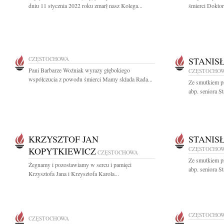
dniu 11 stycznia 2022 roku zmarł nasz Kolega...
śmierci Doktor
CZĘSTOCHOWA
STANIS
Pani Barbarze Woźniak wyrazy głębokiego
CZĘSTOCHO
współczucia z powodu śmierci Mamy składa Rada...
Ze smutkiem p
abp. seniora S
KRZYSZTOF JAN
STANIS
KOPYTKIEWICZ
CZĘSTOCHO
CZĘSTOCHOWA
Ze smutkiem p
Żegnamy i pozostawiamy w sercu i pamięci
abp. seniora S
Krzysztofa Jana i Krzysztofa Karola...
CZĘSTOCHO
CZĘSTOCHOWA