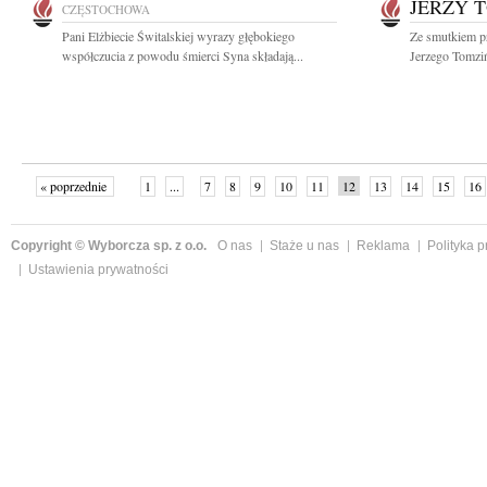
JERZY 
CZĘSTOCHOWA
Pani Elżbiecie Świtalskiej wyrazy głębokiego
Ze smutkiem p
współczucia z powodu śmierci Syna składają...
Jerzego Tomziń
« poprzednie
1
...
7
8
9
10
11
12
13
14
15
16
Copyright © Wyborcza sp. z o.o.
O nas
Staże u nas
Reklama
Polityka 
Ustawienia prywatności