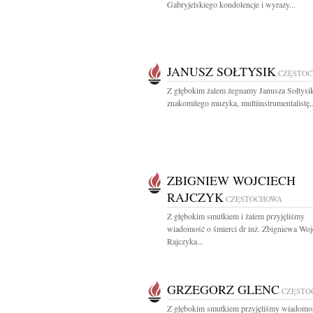
Gabryjelskiego kondolencje i wyrazy...
JANUSZ SOŁTYSIK
CZĘSTO
Z głębokim żalem żegnamy Janusza Sołtysi
znakomitego muzyka, multiinstrumentalistę,.
ZBIGNIEW WOJCIECH
RAJCZYK
CZĘSTOCHOWA
Z głębokim smutkiem i żalem przyjęliśmy
wiadomość o śmierci dr inż. Zbigniewa Woj
Rajczyka...
GRZEGORZ GLENC
CZĘSTO
Z głębokim smutkiem przyjęliśmy wiadomo