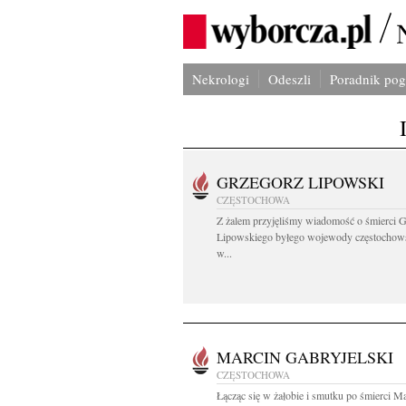
Nekrologi
Odeszli
Poradnik po
GRZEGORZ LIPOWSKI
CZĘSTOCHOWA
Z żalem przyjęliśmy wiadomość o śmierci 
Lipowskiego byłego wojewody częstochow
w...
MARCIN GABRYJELSKI
CZĘSTOCHOWA
Łącząc się w żałobie i smutku po śmierci M