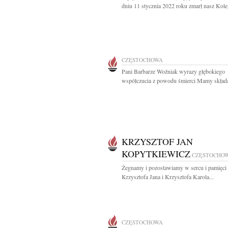
dniu 11 stycznia 2022 roku zmarł nasz Koleg
CZĘSTOCHOWA
Pani Barbarze Woźniak wyrazy głębokiego
współczucia z powodu śmierci Mamy składa
KRZYSZTOF JAN
KOPYTKIEWICZ
CZĘSTOCHO
Żegnamy i pozostawiamy w sercu i pamięci
Krzysztofa Jana i Krzysztofa Karola...
CZĘSTOCHOWA