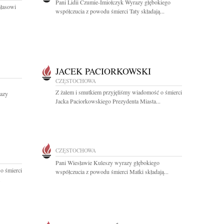
Pani Lidii Czumie-Imiołczyk Wyrazy głębokiego
łasowi
współczucia z powodu śmierci Taty składają...
JACEK PACIORKOWSKI
CZĘSTOCHOWA
Z żalem i smutkiem przyjęliśmy wiadomość o śmierci
azy
Jacka Paciorkowskiego Prezydenta Miasta...
CZĘSTOCHOWA
Pani Wiesławie Kuleszy wyrazy głębokiego
o śmierci
współczucia z powodu śmierci Matki składają...
.