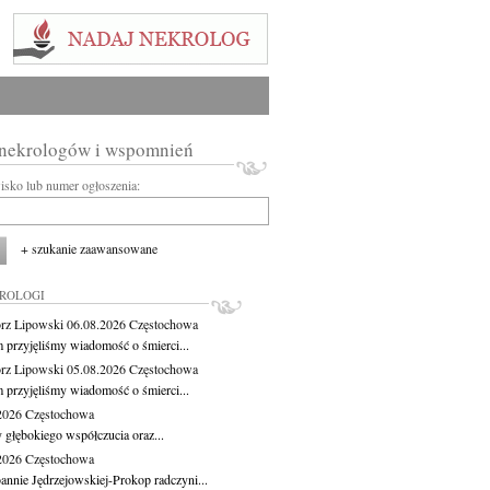
 nekrologów i wspomnień
wisko lub numer ogłoszenia:
+ szukanie zaawansowane
KROLOGI
rz Lipowski
06.08.2026
Częstochowa
m przyjęliśmy wiadomość o śmierci...
rz Lipowski
05.08.2026
Częstochowa
m przyjęliśmy wiadomość o śmierci...
.2026
Częstochowa
 głębokiego współczucia oraz...
.2026
Częstochowa
oannie Jędrzejowskiej-Prokop radczyni...