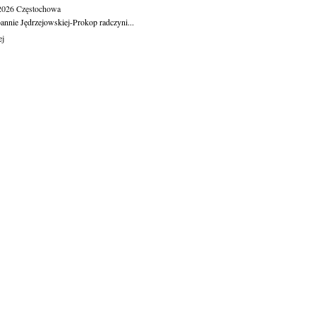
.2026
Częstochowa
oannie Jędrzejowskiej-Prokop radczyni...
ej