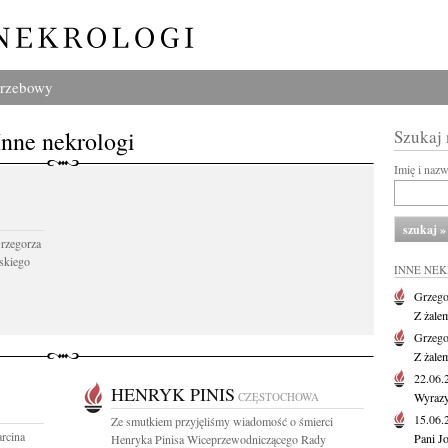
grzebowy
Inne nekrologi
Szukaj
Imię i naz
Grzegorza
skiego
INNE NE
Grzego
Z żale
Grzego
Z żale
22.06
HENRYK PINIS
CZĘSTOCHOWA
Wyrazy
15.06
Ze smutkiem przyjęliśmy wiadomość o śmierci
arcina
Pani J
Henryka Pinisa Wiceprzewodniczącego Rady