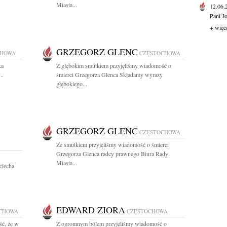
Miasta...
12.06
Pani J
+ więc
GRZEGORZ GLENC
CHOWA
CZĘSTOCHOWA
ka
Z głębokim smutkiem przyjęliśmy wiadomość o
..
śmierci Grzegorza Glenca Składamy wyrazy
głębokiego...
GRZEGORZ GLENC
CZĘSTOCHOWA
Ze smutkiem przyjęliśmy wiadomość o śmierci
Grzegorza Glenca radcy prawnego Biura Rady
Miasta...
ciecha
EDWARD ZIORA
CHOWA
CZĘSTOCHOWA
ść, że w
Z ogromnym bólem przyjęliśmy wiadomość o