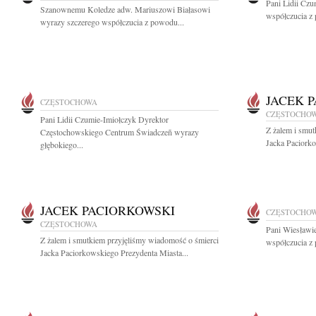
Pani Lidii Cz
Szanownemu Koledze adw. Mariuszowi Białasowi
współczucia z 
wyrazy szczerego współczucia z powodu...
JACEK 
CZĘSTOCHOWA
CZĘSTOCHO
Pani Lidii Czumie-Imiołczyk Dyrektor
Z żalem i smut
Częstochowskiego Centrum Świadczeñ wyrazy
Jacka Paciorko
głębokiego...
JACEK PACIORKOWSKI
CZĘSTOCHO
CZĘSTOCHOWA
Pani Wiesławi
Z żalem i smutkiem przyjęliśmy wiadomość o śmierci
współczucia z 
Jacka Paciorkowskiego Prezydenta Miasta...