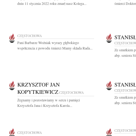
dniu 11 stycznia 2022 roku zmarł nasz Kolega...
śmierci Doktor
CZĘSTOCHOWA
STANIS
Pani Barbarze Woźniak wyrazy głębokiego
CZĘSTOCHO
współczucia z powodu śmierci Mamy składa Rada...
Ze smutkiem p
abp. seniora S
KRZYSZTOF JAN
STANIS
KOPYTKIEWICZ
CZĘSTOCHO
CZĘSTOCHOWA
Ze smutkiem p
Żegnamy i pozostawiamy w sercu i pamięci
abp. seniora S
Krzysztofa Jana i Krzysztofa Karola...
CZĘSTOCHO
CZĘSTOCHOWA