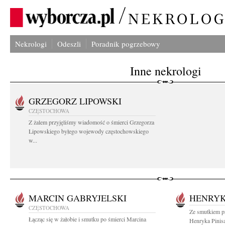
Nekrologi
Odeszli
Poradnik pogrzebowy
Inne nekrologi
GRZEGORZ LIPOWSKI
CZĘSTOCHOWA
Z żalem przyjęliśmy wiadomość o śmierci Grzegorza
Lipowskiego byłego wojewody częstochowskiego
w...
MARCIN GABRYJELSKI
HENRYK
CZĘSTOCHOWA
Ze smutkiem p
Łącząc się w żałobie i smutku po śmierci Marcina
Henryka Pinis