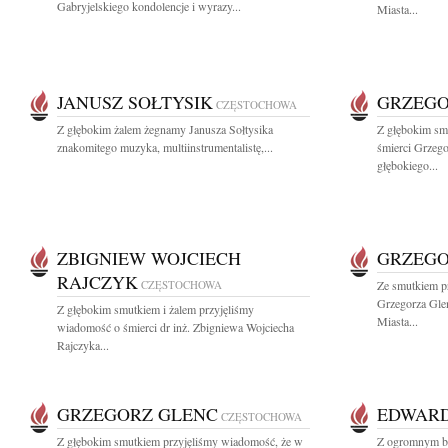
Gabryjelskiego kondolencje i wyrazy...
Miasta...
JANUSZ SOŁTYSIK
GRZEGO
CZĘSTOCHOWA
Z głębokim żalem żegnamy Janusza Sołtysika
Z głębokim sm
znakomitego muzyka, multiinstrumentalistę,...
śmierci Grzeg
głębokiego...
ZBIGNIEW WOJCIECH
GRZEGO
RAJCZYK
CZĘSTOCHOWA
Ze smutkiem p
Grzegorza Gle
Z głębokim smutkiem i żalem przyjęliśmy
Miasta...
wiadomość o śmierci dr inż. Zbigniewa Wojciecha
Rajczyka...
GRZEGORZ GLENC
EDWARD
CZĘSTOCHOWA
Z głębokim smutkiem przyjęliśmy wiadomość, że w
Z ogromnym bó