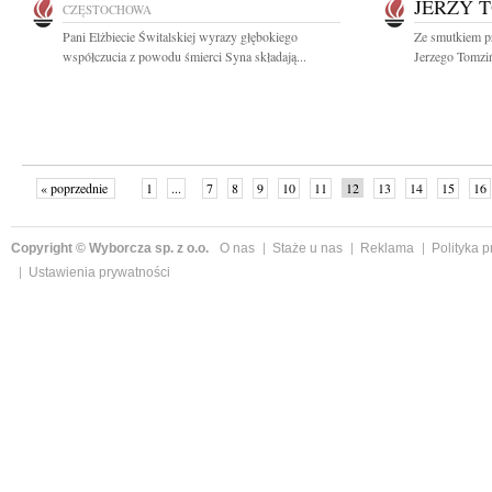
JERZY 
CZĘSTOCHOWA
Pani Elżbiecie Świtalskiej wyrazy głębokiego
Ze smutkiem p
współczucia z powodu śmierci Syna składają...
Jerzego Tomziń
« poprzednie
1
...
7
8
9
10
11
12
13
14
15
16
Copyright © Wyborcza sp. z o.o.
O nas
Staże u nas
Reklama
Polityka 
Ustawienia prywatności