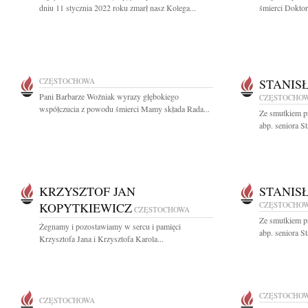
dniu 11 stycznia 2022 roku zmarł nasz Kolega...
śmierci Doktor
CZĘSTOCHOWA
STANIS
Pani Barbarze Woźniak wyrazy głębokiego
CZĘSTOCHO
współczucia z powodu śmierci Mamy składa Rada...
Ze smutkiem p
abp. seniora S
KRZYSZTOF JAN
STANIS
KOPYTKIEWICZ
CZĘSTOCHO
CZĘSTOCHOWA
Ze smutkiem p
Żegnamy i pozostawiamy w sercu i pamięci
abp. seniora S
Krzysztofa Jana i Krzysztofa Karola...
CZĘSTOCHO
CZĘSTOCHOWA