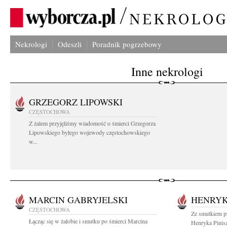
Nekrologi
Odeszli
Poradnik pogrzebowy
Inne nekrologi
GRZEGORZ LIPOWSKI
CZĘSTOCHOWA
Z żalem przyjęliśmy wiadomość o śmierci Grzegorza
Lipowskiego byłego wojewody częstochowskiego
w...
MARCIN GABRYJELSKI
HENRYK
CZĘSTOCHOWA
Ze smutkiem p
Łącząc się w żałobie i smutku po śmierci Marcina
Henryka Pinis