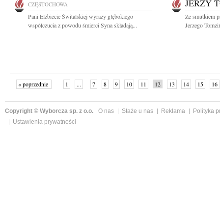
JERZY 
CZĘSTOCHOWA
Pani Elżbiecie Świtalskiej wyrazy głębokiego
Ze smutkiem p
współczucia z powodu śmierci Syna składają...
Jerzego Tomziń
« poprzednie
1
...
7
8
9
10
11
12
13
14
15
16
Copyright © Wyborcza sp. z o.o.
O nas
Staże u nas
Reklama
Polityka 
Ustawienia prywatności