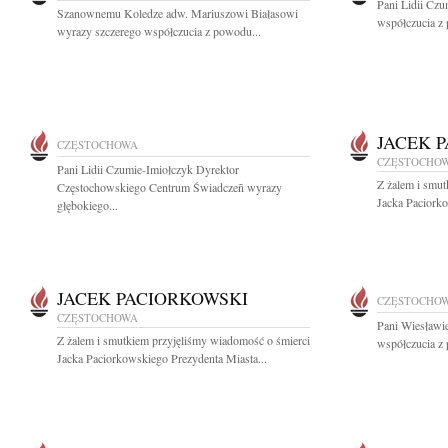
Pani Lidii Cz
Szanownemu Koledze adw. Mariuszowi Białasowi
współczucia z 
wyrazy szczerego współczucia z powodu...
JACEK 
CZĘSTOCHOWA
CZĘSTOCHO
Pani Lidii Czumie-Imiołczyk Dyrektor
Z żalem i smut
Częstochowskiego Centrum Świadczeñ wyrazy
Jacka Paciorko
głębokiego...
JACEK PACIORKOWSKI
CZĘSTOCHO
CZĘSTOCHOWA
Pani Wiesławi
Z żalem i smutkiem przyjęliśmy wiadomość o śmierci
współczucia z 
Jacka Paciorkowskiego Prezydenta Miasta...