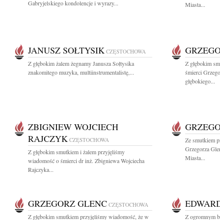
Gabryjelskiego kondolencje i wyrazy...
Miasta...
JANUSZ SOŁTYSIK
GRZEGO
CZĘSTOCHOWA
Z głębokim żalem żegnamy Janusza Sołtysika
Z głębokim sm
znakomitego muzyka, multiinstrumentalistę,...
śmierci Grzeg
głębokiego...
ZBIGNIEW WOJCIECH
GRZEGO
RAJCZYK
CZĘSTOCHOWA
Ze smutkiem p
Grzegorza Gle
Z głębokim smutkiem i żalem przyjęliśmy
Miasta...
wiadomość o śmierci dr inż. Zbigniewa Wojciecha
Rajczyka...
GRZEGORZ GLENC
EDWARD
CZĘSTOCHOWA
Z głębokim smutkiem przyjęliśmy wiadomość, że w
Z ogromnym bó