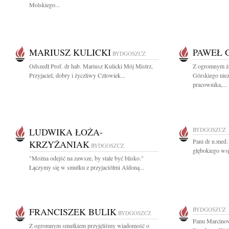
Molskiego...
MARIUSZ KULICKI
PAWEŁ 
BYDGOSZCZ
Odszedł Prof. dr hab. Mariusz Kulicki Mój Mistrz,
Z ogromnym ż
Przyjaciel, dobry i życzliwy Człowiek...
Górskiego nie
pracownika,...
LUDWIKA ŁOŻA-
BYDGOSZCZ
Pani dr n.med
KRZYŻANIAK
BYDGOSZCZ
głębokiego wsp
"Można odejść na zawsze, by stale być blisko."
Łączymy się w smutku z przyjaciółmi Aldoną...
FRANCISZEK BULIK
BYDGOSZCZ
BYDGOSZCZ
Panu Marcino
Z ogromnym smutkiem przyjęliśmy wiadomość o