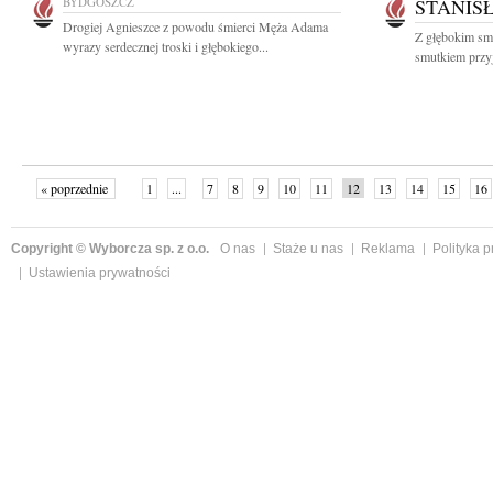
BYDGOSZCZ
STANIS
Drogiej Agnieszce z powodu śmierci Męża Adama
Z głębokim smu
wyrazy serdecznej troski i głębokiego...
smutkiem przyj
« poprzednie
1
...
7
8
9
10
11
12
13
14
15
16
Copyright © Wyborcza sp. z o.o.
O nas
Staże u nas
Reklama
Polityka 
Ustawienia prywatności