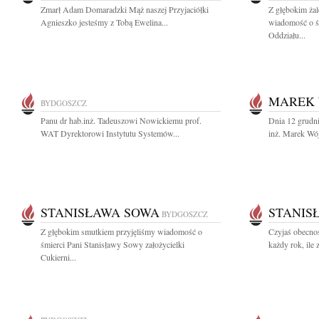
Zmarł Adam Domaradzki Mąż naszej Przyjaciółki
Z głębokim żal
Agnieszko jesteśmy z Tobą Ewelina...
wiadomość o ś
Oddziału...
MAREK 
BYDGOSZCZ
Panu dr hab.inż. Tadeuszowi Nowickiemu prof.
Dnia 12 grudni
WAT Dyrektorowi Instytutu Systemów...
inż. Marek Wój
STANISŁAWA SOWA
STANIS
BYDGOSZCZ
Z głębokim smutkiem przyjęliśmy wiadomość o
Czyjaś obecnoś
śmierci Pani Stanisławy Sowy założycielki
każdy rok, ile
Cukierni...