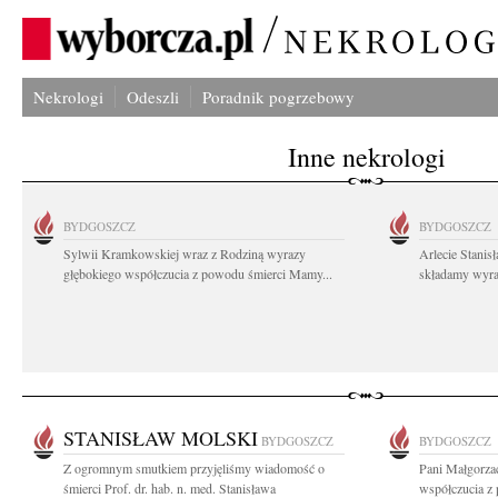
Nekrologi
Odeszli
Poradnik pogrzebowy
Inne nekrologi
BYDGOSZCZ
BYDGOSZCZ
Sylwii Kramkowskiej wraz z Rodziną wyrazy
Arlecie Stanis
głębokiego współczucia z powodu śmierci Mamy...
składamy wyraz
STANISŁAW MOLSKI
BYDGOSZCZ
BYDGOSZCZ
Z ogromnym smutkiem przyjęliśmy wiadomość o
Pani Małgorza
śmierci Prof. dr. hab. n. med. Stanisława
współczucia z 