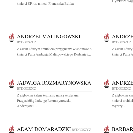
Dyrektora Woj
śmierci ŚP. dr. n.med. Franciszka Bulika...
ANDRZEJ MALINGOWSKI
ANDRZE
BYDGOSZCZ
BYDGOSZCZ
Z żalem i dużym smutkiem przyjęliśmy wiadomość o
Z żalem i duż
śmierci Pana Andrzeja Malingowskiego Rodzinie i...
śmierci Pana A
JADWIGA ROZMARYNOWSKA
ANDRZE
BYDGOSZCZ
BYDGOSZCZ
Z głębokim żalem żegnamy naszą serdeczną
Z głębokim sm
Przyjaciółkę Jadwigę Rozmarynowską
śmierci archit
Andrzejowi,...
Wyrazy...
ADAM DOMARADZKI
BARBAR
BYDGOSZCZ