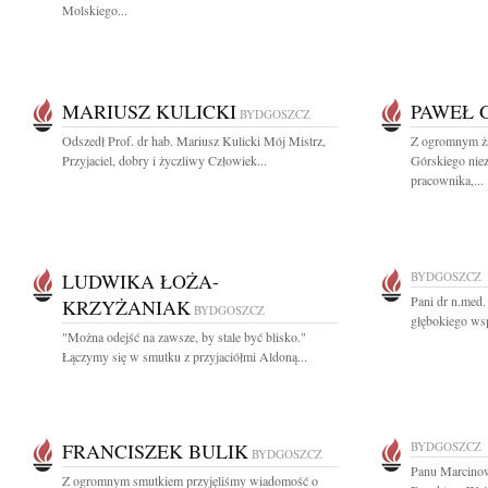
Molskiego...
MARIUSZ KULICKI
PAWEŁ 
BYDGOSZCZ
Odszedł Prof. dr hab. Mariusz Kulicki Mój Mistrz,
Z ogromnym ż
Przyjaciel, dobry i życzliwy Człowiek...
Górskiego nie
pracownika,...
LUDWIKA ŁOŻA-
BYDGOSZCZ
Pani dr n.med
KRZYŻANIAK
BYDGOSZCZ
głębokiego wsp
"Można odejść na zawsze, by stale być blisko."
Łączymy się w smutku z przyjaciółmi Aldoną...
FRANCISZEK BULIK
BYDGOSZCZ
BYDGOSZCZ
Panu Marcino
Z ogromnym smutkiem przyjęliśmy wiadomość o