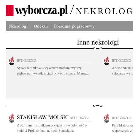
Nekrologi
Odeszli
Poradnik pogrzebowy
Inne nekrologi
BYDGOSZCZ
BYDGOSZCZ
Sylwii Kramkowskiej wraz z Rodziną wyrazy
Arlecie Stanis
głębokiego współczucia z powodu śmierci Mamy...
składamy wyraz
STANISŁAW MOLSKI
BYDGOSZCZ
BYDGOSZCZ
Z ogromnym smutkiem przyjęliśmy wiadomość o
Pani Małgorza
śmierci Prof. dr. hab. n. med. Stanisława
współczucia z 