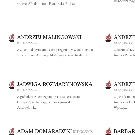
Dyrektora Woj
śmierci ŚP. dr. n.med. Franciszka Bulika...
ANDRZEJ MALINGOWSKI
ANDRZE
BYDGOSZCZ
BYDGOSZCZ
Z żalem i dużym smutkiem przyjęliśmy wiadomość o
Z żalem i duż
śmierci Pana Andrzeja Malingowskiego Rodzinie i...
śmierci Pana A
JADWIGA ROZMARYNOWSKA
ANDRZE
BYDGOSZCZ
BYDGOSZCZ
Z głębokim żalem żegnamy naszą serdeczną
Z głębokim sm
Przyjaciółkę Jadwigę Rozmarynowską
śmierci archit
Andrzejowi,...
Wyrazy...
ADAM DOMARADZKI
BARBAR
BYDGOSZCZ