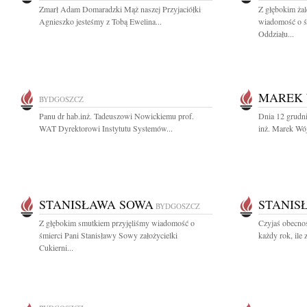
Zmarł Adam Domaradzki Mąż naszej Przyjaciółki
Z głębokim żal
Agnieszko jesteśmy z Tobą Ewelina...
wiadomość o ś
Oddziału...
MAREK 
BYDGOSZCZ
Panu dr hab.inż. Tadeuszowi Nowickiemu prof.
Dnia 12 grudni
WAT Dyrektorowi Instytutu Systemów...
inż. Marek Wój
STANISŁAWA SOWA
STANIS
BYDGOSZCZ
Z głębokim smutkiem przyjęliśmy wiadomość o
Czyjaś obecnoś
śmierci Pani Stanisławy Sowy założycielki
każdy rok, ile
Cukierni...