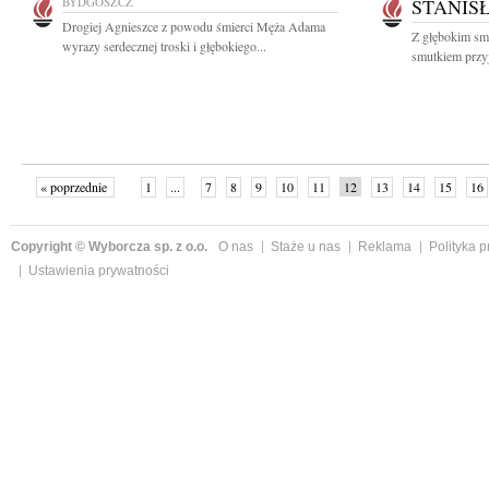
BYDGOSZCZ
STANIS
Drogiej Agnieszce z powodu śmierci Męża Adama
Z głębokim smu
wyrazy serdecznej troski i głębokiego...
smutkiem przyj
« poprzednie
1
...
7
8
9
10
11
12
13
14
15
16
Copyright © Wyborcza sp. z o.o.
O nas
Staże u nas
Reklama
Polityka 
Ustawienia prywatności