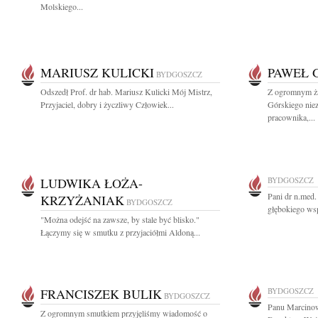
Molskiego...
MARIUSZ KULICKI
PAWEŁ 
BYDGOSZCZ
Odszedł Prof. dr hab. Mariusz Kulicki Mój Mistrz,
Z ogromnym ż
Przyjaciel, dobry i życzliwy Człowiek...
Górskiego nie
pracownika,...
LUDWIKA ŁOŻA-
BYDGOSZCZ
Pani dr n.med
KRZYŻANIAK
BYDGOSZCZ
głębokiego wsp
"Można odejść na zawsze, by stale być blisko."
Łączymy się w smutku z przyjaciółmi Aldoną...
FRANCISZEK BULIK
BYDGOSZCZ
BYDGOSZCZ
Panu Marcino
Z ogromnym smutkiem przyjęliśmy wiadomość o