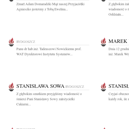
Zmarł Adam Domaradzki Mąż naszej Przyjaciółki
Z głębokim żal
Agnieszko jesteśmy z Tobą Ewelina...
wiadomość o ś
Oddziału...
MAREK 
BYDGOSZCZ
Panu dr hab.inż. Tadeuszowi Nowickiemu prof.
Dnia 12 grudni
WAT Dyrektorowi Instytutu Systemów...
inż. Marek Wój
STANISŁAWA SOWA
STANIS
BYDGOSZCZ
Z głębokim smutkiem przyjęliśmy wiadomość o
Czyjaś obecnoś
śmierci Pani Stanisławy Sowy założycielki
każdy rok, ile
Cukierni...