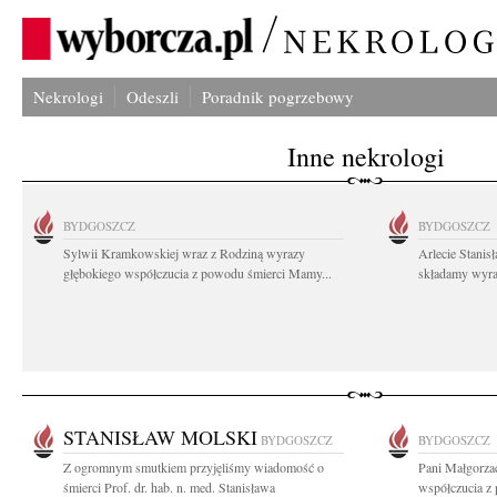
Nekrologi
Odeszli
Poradnik pogrzebowy
Inne nekrologi
BYDGOSZCZ
BYDGOSZCZ
Sylwii Kramkowskiej wraz z Rodziną wyrazy
Arlecie Stanis
głębokiego współczucia z powodu śmierci Mamy...
składamy wyraz
STANISŁAW MOLSKI
BYDGOSZCZ
BYDGOSZCZ
Z ogromnym smutkiem przyjęliśmy wiadomość o
Pani Małgorza
śmierci Prof. dr. hab. n. med. Stanisława
współczucia z 