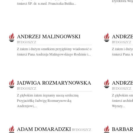
Dyrektora Woj
śmierci ŚP. dr. n.med. Franciszka Bulika...
ANDRZEJ MALINGOWSKI
ANDRZE
BYDGOSZCZ
BYDGOSZCZ
Z żalem i dużym smutkiem przyjęliśmy wiadomość o
Z żalem i duż
śmierci Pana Andrzeja Malingowskiego Rodzinie i...
śmierci Pana A
JADWIGA ROZMARYNOWSKA
ANDRZE
BYDGOSZCZ
BYDGOSZCZ
Z głębokim żalem żegnamy naszą serdeczną
Z głębokim sm
Przyjaciółkę Jadwigę Rozmarynowską
śmierci archit
Andrzejowi,...
Wyrazy...
ADAM DOMARADZKI
BARBAR
BYDGOSZCZ