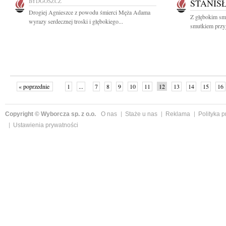
BYDGOSZCZ
STANIS
Drogiej Agnieszce z powodu śmierci Męża Adama
Z głębokim smu
wyrazy serdecznej troski i głębokiego...
smutkiem przyj
« poprzednie
1
...
7
8
9
10
11
12
13
14
15
16
Copyright © Wyborcza sp. z o.o.
O nas
Staże u nas
Reklama
Polityka 
Ustawienia prywatności