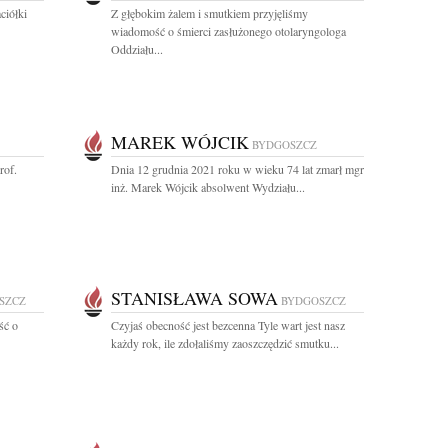
ciółki
Z głębokim żalem i smutkiem przyjęliśmy
wiadomość o śmierci zasłużonego otolaryngologa
Oddziału...
MAREK WÓJCIK
BYDGOSZCZ
rof.
Dnia 12 grudnia 2021 roku w wieku 74 lat zmarł mgr
inż. Marek Wójcik absolwent Wydziału...
STANISŁAWA SOWA
SZCZ
BYDGOSZCZ
ść o
Czyjaś obecność jest bezcenna Tyle wart jest nasz
każdy rok, ile zdołaliśmy zaoszczędzić smutku...