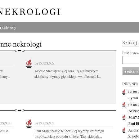
grzebowy
Inne nekrologi
Szukaj
Imię i naz
BYDGOSZCZ
zy
Arlecie Stanisławskiej oraz Jej Najbliższym
Mamy...
składamy wyrazy głębokiego współczucia i...
INNE NE
06.08
Sylwii
05.08
Arlecie
30.07
OSZCZ
BYDGOSZCZ
Pani El
Janusz
ość o
Pani Małgorzacie Kuberskiej wyrazy szczerego
Z głęb
współczucia z powodu śmierci Taty składają...