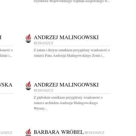
Dyrektora Wojewódzkiego Szpitala Zespolonego w...
I
ANDRZEJ MALINGOWSKI
BYDGOSZCZ
adomość o
Z żalem i dużym smutkiem przyjęliśmy wiadomość o
inie i...
śmierci Pana Andrzeja Malingowskiego Żonie i...
WSKA
ANDRZEJ MALINGOWSKI
BYDGOSZCZ
Z głębokim smutkiem przyjęliśmy wiadomość o
śmierci architekta Andrzeja Malingowskiego
Wyrazy...
BARBARA WRÓBEL
GOSZCZ
BYDGOSZCZ