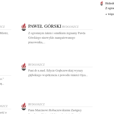
Heliod
Z ogro
+ więc
PAWEŁ GÓRSKI
ZCZ
BYDGOSZCZ
Mistrz,
Z ogromnym żalem i smutkiem żegnamy Pawła
Górskiego niezwykle zaangażowanego
pracownika,...
BYDGOSZCZ
Pani dr n.med. Edycie Grąbczewskiej wyrazy
głębokiego współczucia z powodu śmierci Ojca...
ko."
ą...
BYDGOSZCZ
OSZCZ
Panu Marcinowi Robaczewskiemu Zastępcy
ość o