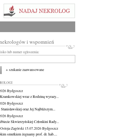
 nekrologów i wspomnień
wisko lub numer ogłoszenia:
+ szukanie zaawansowane
KROLOGI
.2026
Bydgoszcz
 Kramkowskiej wraz z Rodziną wyrazy...
.2026
Bydgoszcz
 Stanisławskiej oraz Jej Najbliższym...
.2026
Bydgoszcz
żbiecie Skwierzyńskiej Członkini Rady...
 Ostoja-Zagórski
15.07.2026
Bydgoszcz
okim smutkiem żegnamy prof. dr. hab....