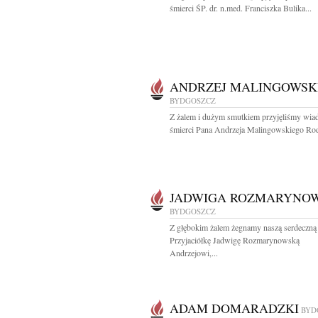
śmierci ŚP. dr. n.med. Franciszka Bulika...
ANDRZEJ MALINGOWSK
BYDGOSZCZ
Z żalem i dużym smutkiem przyjęliśmy wi
śmierci Pana Andrzeja Malingowskiego Rodz
JADWIGA ROZMARYNO
BYDGOSZCZ
Z głębokim żalem żegnamy naszą serdeczną
Przyjaciółkę Jadwigę Rozmarynowską
Andrzejowi,...
ADAM DOMARADZKI
BYD