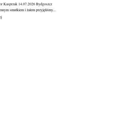
or Kasprzak
14.07.2026
Bydgoszcz
mnym smutkiem i żalem przyjęliśmy...
ej