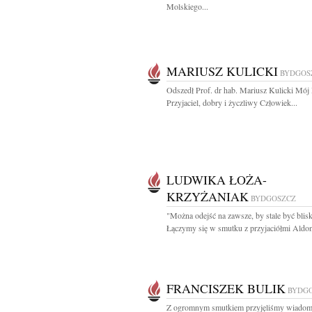
Molskiego...
MARIUSZ KULICKI
BYDGOS
Odszedł Prof. dr hab. Mariusz Kulicki Mój 
Przyjaciel, dobry i życzliwy Człowiek...
LUDWIKA ŁOŻA-
KRZYŻANIAK
BYDGOSZCZ
"Można odejść na zawsze, by stale być blis
Łączymy się w smutku z przyjaciółmi Aldon
FRANCISZEK BULIK
BYDG
Z ogromnym smutkiem przyjęliśmy wiadom