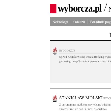
Nekrologi
Odeszli
Poradnik po
BYDGOSZCZ
Sylwii Kramkowskiej wraz z Rodziną wyra
głębokiego współczucia z powodu śmierci 
STANISŁAW MOLSKI
BYDG
Z ogromnym smutkiem przyjęliśmy wiadom
śmierci Prof. dr. hab. n. med. Stanisława