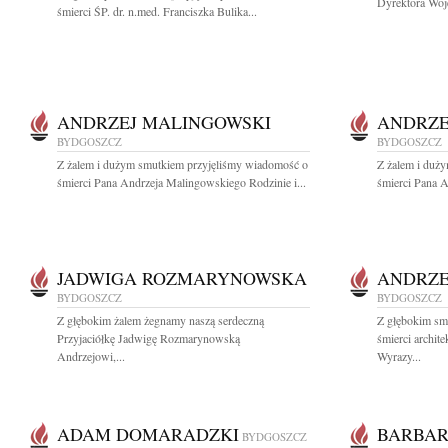
Dyrektora Woj
śmierci ŚP. dr. n.med. Franciszka Bulika...
ANDRZEJ MALINGOWSKI
ANDRZE
BYDGOSZCZ
BYDGOSZCZ
Z żalem i dużym smutkiem przyjęliśmy wiadomość o
Z żalem i duż
śmierci Pana Andrzeja Malingowskiego Rodzinie i...
śmierci Pana A
JADWIGA ROZMARYNOWSKA
ANDRZE
BYDGOSZCZ
BYDGOSZCZ
Z głębokim żalem żegnamy naszą serdeczną
Z głębokim sm
Przyjaciółkę Jadwigę Rozmarynowską
śmierci archit
Andrzejowi,...
Wyrazy...
ADAM DOMARADZKI
BARBAR
BYDGOSZCZ