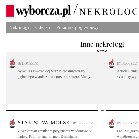
Nekrologi
Odeszli
Poradnik pogrzebowy
Inne nekrologi
BYDGOSZCZ
BYDGOSZCZ
Sylwii Kramkowskiej wraz z Rodziną wyrazy
Arlecie Stanis
głębokiego współczucia z powodu śmierci Mamy...
składamy wyraz
STANISŁAW MOLSKI
BYDGOSZCZ
BYDGOSZCZ
Z ogromnym smutkiem przyjęliśmy wiadomość o
Pani Małgorza
śmierci Prof. dr. hab. n. med. Stanisława
współczucia z 