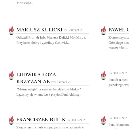
Molskiego...
MARIUSZ KULICKI
PAWEŁ 
BYDGOSZCZ
Odszedł Prof. dr hab. Mariusz Kulicki Mój Mistrz,
Z ogromnym ż
Przyjaciel, dobry i życzliwy Człowiek...
Górskiego nie
pracownika,...
LUDWIKA ŁOŻA-
BYDGOSZCZ
Pani dr n.med
KRZYŻANIAK
BYDGOSZCZ
głębokiego wsp
"Można odejść na zawsze, by stale być blisko."
Łączymy się w smutku z przyjaciółmi Aldoną...
FRANCISZEK BULIK
BYDGOSZCZ
BYDGOSZCZ
Panu Marcino
Z ogromnym smutkiem przyjęliśmy wiadomość o