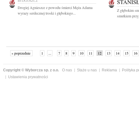
BYDGOSZCZ
STANIS
Drogiej Agnieszce z powodu śmierci Męża Adama
Z głębokim smu
wyrazy serdecznej troski i głębokiego...
smutkiem przyj
« poprzednie
1
...
7
8
9
10
11
12
13
14
15
16
Copyright © Wyborcza sp. z o.o.
O nas
Staże u nas
Reklama
Polityka 
Ustawienia prywatności