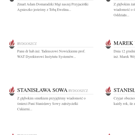
Zmarł Adam Domaradzki Mąż naszej Przyjaciółki
Z głębokim żal
Agnieszko jesteśmy z Tobą Ewelina...
wiadomość o ś
Oddziału...
MAREK 
BYDGOSZCZ
Panu dr hab.inż. Tadeuszowi Nowickiemu prof.
Dnia 12 grudni
WAT Dyrektorowi Instytutu Systemów...
inż. Marek Wój
STANISŁAWA SOWA
STANIS
BYDGOSZCZ
Z głębokim smutkiem przyjęliśmy wiadomość o
Czyjaś obecnoś
śmierci Pani Stanisławy Sowy założycielki
każdy rok, ile
Cukierni...