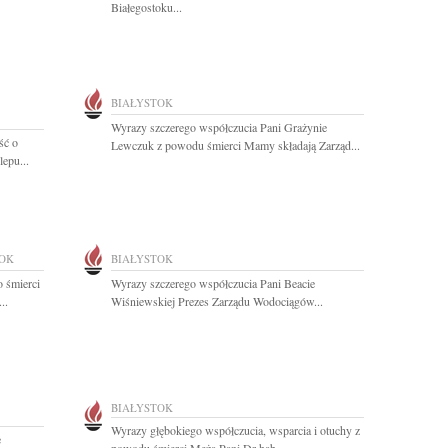
Białegostoku...
BIAŁYSTOK
Wyrazy szczerego współczucia Pani Grażynie
ść o
Lewczuk z powodu śmierci Mamy składają Zarząd...
epu...
TOK
BIAŁYSTOK
 śmierci
Wyrazy szczerego współczucia Pani Beacie
..
Wiśniewskiej Prezes Zarządu Wodociągów...
BIAŁYSTOK
Wyrazy głębokiego współczucia, wsparcia i otuchy z
e