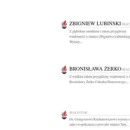
ZBIGNIEW LUBIŃSKI
BIAŁ
Z głębokim smutkiem i żalem przyjęliśmy
wiadomość o śmierci Zbigniewa Lubińskie
Wyrazy...
BRONISŁAWA ŻERKO
BIA
Z wielkim żalem przyjęliśmy wiadomość o ś
Bronisławy Żerko Członka Honorowego...
BIAŁYSTOK
Dr. Grzegorzowi Kucharewiczowi wyrazy s
żalu i współczucia z powodu śmierci Taty...