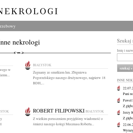
grzebowy
Inne nekrologi
Szukaj
Imię i naz
BIAŁYSTOK
owego w
Żegnamy ze smutkiem hm. Zbigniewa
iemu...
Pogorzelskiego naszego drużynowego, najpierw 18
INNE NE
BDH,...
22.07
Pani no
Paweł 
Z głęb
ROBERT FILIPOWSKI
YSTOK
BIAŁYSTOK
Jerzy 
Z głęb
ny
Z wielkim poruszeniem przyjęliśmy wiadomość o
el
śmierci naszego kolegi Mecenasa Roberta...
22.06
Wyrazy