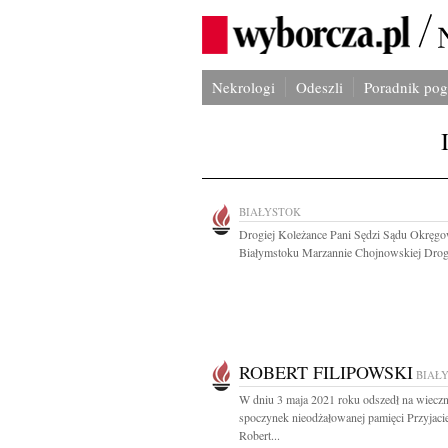
Nekrologi
Odeszli
Poradnik po
BIAŁYSTOK
Drogiej Koleżance Pani Sędzi Sądu Okręg
Białymstoku Marzannie Chojnowskiej Drog
ROBERT FILIPOWSKI
BIAŁ
W dniu 3 maja 2021 roku odszedł na wiecz
spoczynek nieodżałowanej pamięci Przyjaci
Robert...