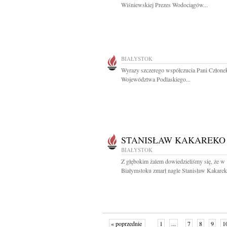
Wiśniewskiej Prezes Wodociągów...
BIAŁYSTOK
Wyrazy szczerego współczucia Pani Człone
Województwa Podlaskiego...
STANISŁAW KAKAREKO
BIAŁYSTOK
Z głębokim żalem dowiedzieliśmy się, że w
Białymstoku zmarł nagle Stanisław Kakareko
« poprzednie
1
...
7
8
9
1