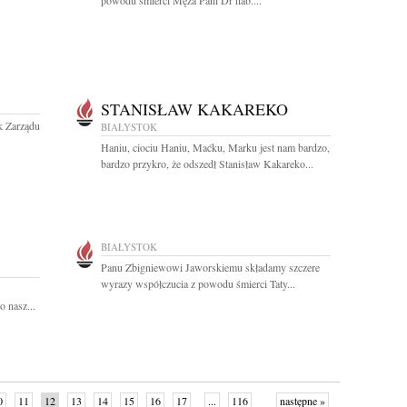
powodu śmierci Męża Pani Dr hab....
STANISŁAW KAKAREKO
k Zarządu
BIAŁYSTOK
Haniu, ciociu Haniu, Maćku, Marku jest nam bardzo,
bardzo przykro, że odszedł Stanisław Kakareko...
BIAŁYSTOK
Panu Zbigniewowi Jaworskiemu składamy szczere
wyrazy współczucia z powodu śmierci Taty...
 nasz...
0
11
12
13
14
15
16
17
...
116
następne »