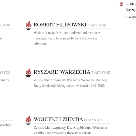
22.06
Naszej
+ więc
ROBERT FILIPOWSKI
YSTOK
BIAŁYSTOK
W dniu 3 maja 2021 roku odszedł od nas nasz
go
nieodżałowany Przyjaciel Robert Filipowski
adwokat...
RYSZARD WARZECHA
ŁYSTOK
BIAŁYSTOK
mierci
Ze smutkiem żegnamy Ryszarda Warzechę Radnego
Rady Miejskiej Białegostoku w latach 1994-2002...
WOJCIECH ZIEMBA
BIAŁYSTOK
zczerego
Ze smutkiem żegnamy Ks. Arcybiskupa Wojciecha
Ziembę Honorowego Obywatela Miasta