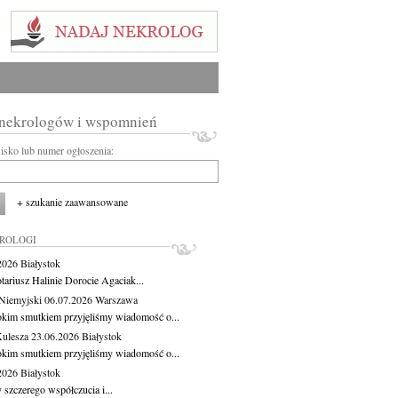
 nekrologów i wspomnień
wisko lub numer ogłoszenia:
+ szukanie zaawansowane
KROLOGI
.2026
Białystok
tariusz Halinie Dorocie Agaciak...
Niemyjski
06.07.2026
Warszawa
okim smutkiem przyjęliśmy wiadomość o...
Kulesza
23.06.2026
Białystok
okim smutkiem przyjęliśmy wiadomość o...
.2026
Białystok
 szczerego współczucia i...