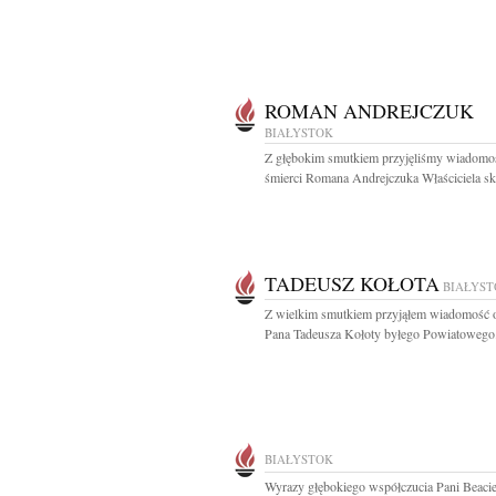
ROMAN ANDREJCZUK
BIAŁYSTOK
Z głębokim smutkiem przyjęliśmy wiadomo
śmierci Romana Andrejczuka Właściciela skl
TADEUSZ KOŁOTA
BIAŁYS
Z wielkim smutkiem przyjąłem wiadomość o
Pana Tadeusza Kołoty byłego Powiatowego.
BIAŁYSTOK
Wyrazy głębokiego współczucia Pani Beaci