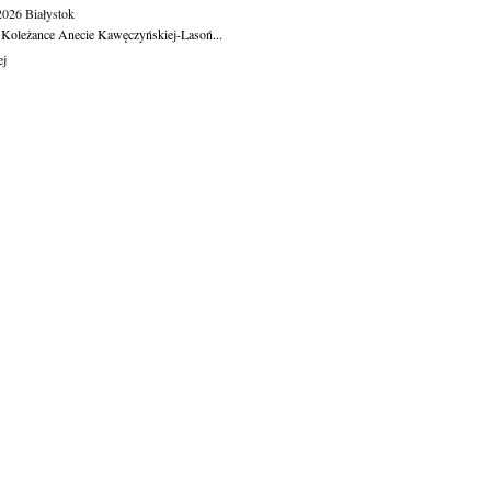
.2026
Białystok
 Koleżance Anecie Kawęczyńskiej-Lasoń...
ej