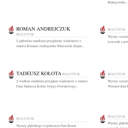
Białegostoku...
ROMAN ANDREJCZUK
BIAŁYSTOK
BIAŁYSTOK
Wyrazy szczer
Z głębokim smutkiem przyjęliśmy wiadomość o
Lewczuk z pow
śmierci Romana Andrejczuka Właściciela sklepu...
TADEUSZ KOŁOTA
BIAŁYSTOK
BIAŁYSTOK
Z wielkim smutkiem przyjąłem wiadomość o śmierci
Wyrazy szczer
Pana Tadeusza Kołoty byłego Powiatowego...
Wiśniewskiej 
BIAŁYSTOK
BIAŁYSTOK
Wyrazy głęboki
Wyrazy głębokiego współczucia Pani Beacie