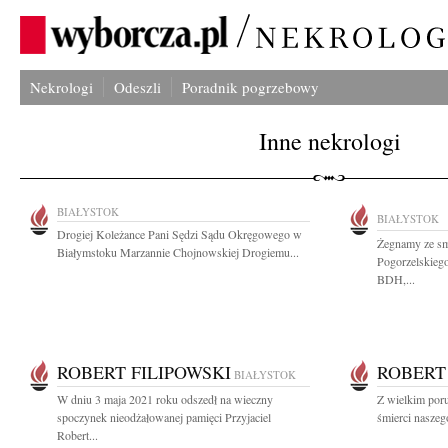
Nekrologi
Odeszli
Poradnik pogrzebowy
Inne nekrologi
BIAŁYSTOK
BIAŁYSTOK
Drogiej Koleżance Pani Sędzi Sądu Okręgowego w
Żegnamy ze sm
Białymstoku Marzannie Chojnowskiej Drogiemu...
Pogorzelskieg
BDH,...
ROBERT FILIPOWSKI
ROBERT
BIAŁYSTOK
W dniu 3 maja 2021 roku odszedł na wieczny
Z wielkim por
spoczynek nieodżałowanej pamięci Przyjaciel
śmierci naszeg
Robert...