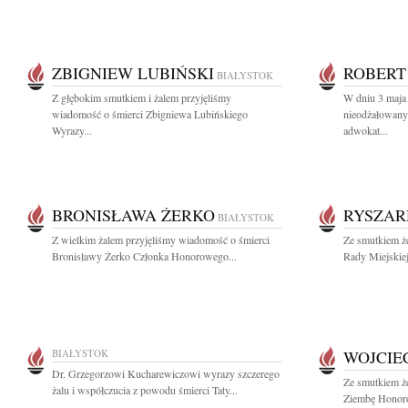
ZBIGNIEW LUBIŃSKI
ROBERT
BIAŁYSTOK
Z głębokim smutkiem i żalem przyjęliśmy
W dniu 3 maja 
wiadomość o śmierci Zbigniewa Lubińskiego
nieodżałowany 
Wyrazy...
adwokat...
BRONISŁAWA ŻERKO
RYSZAR
BIAŁYSTOK
Z wielkim żalem przyjęliśmy wiadomość o śmierci
Ze smutkiem 
Bronisławy Żerko Członka Honorowego...
Rady Miejskiej
BIAŁYSTOK
WOJCIE
Dr. Grzegorzowi Kucharewiczowi wyrazy szczerego
Ze smutkiem ż
żalu i współczucia z powodu śmierci Taty...
Ziembę Honor