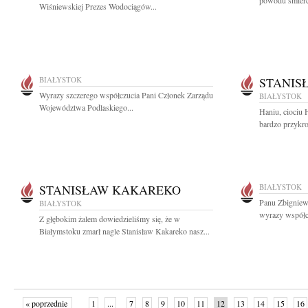
powodu śmierci
Wiśniewskiej Prezes Wodociągów...
BIAŁYSTOK
STANIS
Wyrazy szczerego współczucia Pani Członek Zarządu
BIAŁYSTOK
Województwa Podlaskiego...
Haniu, ciociu 
bardzo przykro
STANISŁAW KAKAREKO
BIAŁYSTOK
Panu Zbigniew
BIAŁYSTOK
wyrazy współcz
Z głębokim żalem dowiedzieliśmy się, że w
Białymstoku zmarł nagle Stanisław Kakareko nasz...
« poprzednie
1
...
7
8
9
10
11
12
13
14
15
16