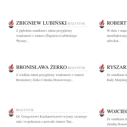
ZBIGNIEW LUBIŃSKI
ROBERT
BIAŁYSTOK
Z głębokim smutkiem i żalem przyjęliśmy
W dniu 3 maja 
wiadomość o śmierci Zbigniewa Lubińskiego
nieodżałowany 
Wyrazy...
adwokat...
BRONISŁAWA ŻERKO
RYSZAR
BIAŁYSTOK
Z wielkim żalem przyjęliśmy wiadomość o śmierci
Ze smutkiem 
Bronisławy Żerko Członka Honorowego...
Rady Miejskiej
BIAŁYSTOK
WOJCIE
Dr. Grzegorzowi Kucharewiczowi wyrazy szczerego
Ze smutkiem ż
żalu i współczucia z powodu śmierci Taty...
Ziembę Honor