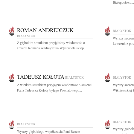
Białegostoku...
ROMAN ANDREJCZUK
BIAŁYSTOK
BIAŁYSTOK
Wyrazy szczer
Z głębokim smutkiem przyjęliśmy wiadomość o
Lewczuk z pow
śmierci Romana Andrejczuka Właściciela sklepu...
TADEUSZ KOŁOTA
BIAŁYSTOK
BIAŁYSTOK
Z wielkim smutkiem przyjąłem wiadomość o śmierci
Wyrazy szczer
Pana Tadeusza Kołoty byłego Powiatowego...
Wiśniewskiej 
BIAŁYSTOK
BIAŁYSTOK
Wyrazy głęboki
Wyrazy głębokiego współczucia Pani Beacie