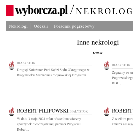
Nekrologi
Odeszli
Poradnik pogrzebowy
Inne nekrologi
BIAŁYSTOK
BIAŁYSTOK
Drogiej Koleżance Pani Sędzi Sądu Okręgowego w
Żegnamy ze sm
Białymstoku Marzannie Chojnowskiej Drogiemu...
Pogorzelskieg
BDH,...
ROBERT FILIPOWSKI
ROBERT
BIAŁYSTOK
W dniu 3 maja 2021 roku odszedł na wieczny
Z wielkim por
spoczynek nieodżałowanej pamięci Przyjaciel
śmierci naszeg
Robert...