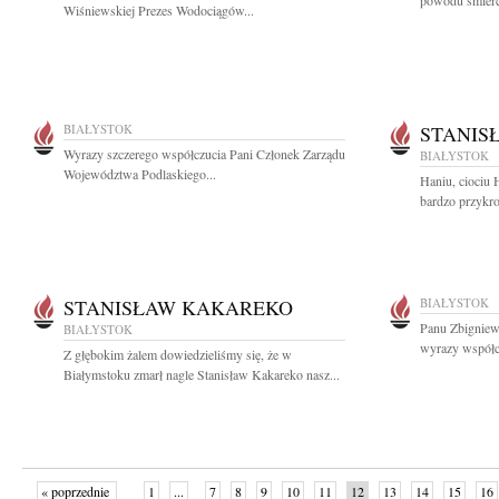
powodu śmierci
Wiśniewskiej Prezes Wodociągów...
BIAŁYSTOK
STANIS
Wyrazy szczerego współczucia Pani Członek Zarządu
BIAŁYSTOK
Województwa Podlaskiego...
Haniu, ciociu 
bardzo przykro
STANISŁAW KAKAREKO
BIAŁYSTOK
Panu Zbigniew
BIAŁYSTOK
wyrazy współcz
Z głębokim żalem dowiedzieliśmy się, że w
Białymstoku zmarł nagle Stanisław Kakareko nasz...
« poprzednie
1
...
7
8
9
10
11
12
13
14
15
16