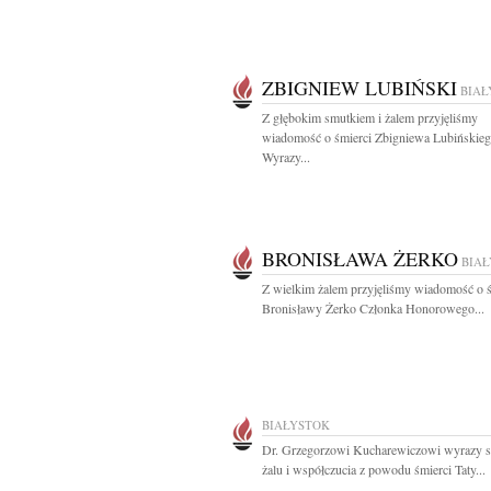
ZBIGNIEW LUBIŃSKI
BIAŁ
Z głębokim smutkiem i żalem przyjęliśmy
wiadomość o śmierci Zbigniewa Lubińskie
Wyrazy...
BRONISŁAWA ŻERKO
BIA
Z wielkim żalem przyjęliśmy wiadomość o ś
Bronisławy Żerko Członka Honorowego...
BIAŁYSTOK
Dr. Grzegorzowi Kucharewiczowi wyrazy s
żalu i współczucia z powodu śmierci Taty...