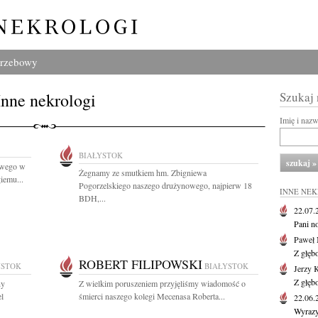
grzebowy
Inne nekrologi
Szukaj
Imię i naz
BIAŁYSTOK
owego w
Żegnamy ze smutkiem hm. Zbigniewa
iemu...
Pogorzelskiego naszego drużynowego, najpierw 18
INNE NE
BDH,...
22.07
Pani no
Paweł 
Z głęb
ROBERT FILIPOWSKI
YSTOK
BIAŁYSTOK
Jerzy 
Z głęb
ny
Z wielkim poruszeniem przyjęliśmy wiadomość o
el
śmierci naszego kolegi Mecenasa Roberta...
22.06
Wyrazy