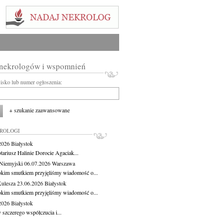
 nekrologów i wspomnień
wisko lub numer ogłoszenia:
+ szukanie zaawansowane
KROLOGI
.2026
Białystok
tariusz Halinie Dorocie Agaciak...
Niemyjski
06.07.2026
Warszawa
okim smutkiem przyjęliśmy wiadomość o...
Kulesza
23.06.2026
Białystok
okim smutkiem przyjęliśmy wiadomość o...
.2026
Białystok
 szczerego współczucia i...