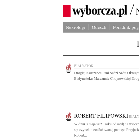
Nekrologi
Odeszli
Poradnik po
BIAŁYSTOK
Drogiej Koleżance Pani Sędzi Sądu Okręg
Białymstoku Marzannie Chojnowskiej Drog
ROBERT FILIPOWSKI
BIAŁ
W dniu 3 maja 2021 roku odszedł na wiecz
spoczynek nieodżałowanej pamięci Przyjaci
Robert...