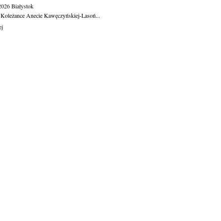
.2026
Białystok
 Koleżance Anecie Kawęczyńskiej-Lasoń...
ej