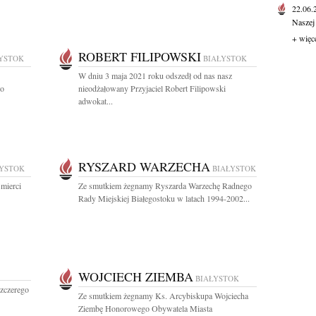
22.06
Naszej
+ więc
ROBERT FILIPOWSKI
YSTOK
BIAŁYSTOK
W dniu 3 maja 2021 roku odszedł od nas nasz
go
nieodżałowany Przyjaciel Robert Filipowski
adwokat...
RYSZARD WARZECHA
ŁYSTOK
BIAŁYSTOK
mierci
Ze smutkiem żegnamy Ryszarda Warzechę Radnego
Rady Miejskiej Białegostoku w latach 1994-2002...
WOJCIECH ZIEMBA
BIAŁYSTOK
zczerego
Ze smutkiem żegnamy Ks. Arcybiskupa Wojciecha
Ziembę Honorowego Obywatela Miasta