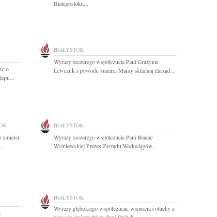
Białegostoku...
BIAŁYSTOK
Wyrazy szczerego współczucia Pani Grażynie
ść o
Lewczuk z powodu śmierci Mamy składają Zarząd...
epu...
TOK
BIAŁYSTOK
 śmierci
Wyrazy szczerego współczucia Pani Beacie
..
Wiśniewskiej Prezes Zarządu Wodociągów...
BIAŁYSTOK
Wyrazy głębokiego współczucia, wsparcia i otuchy z
e