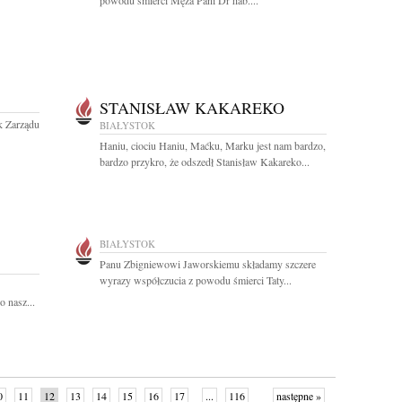
powodu śmierci Męża Pani Dr hab....
STANISŁAW KAKAREKO
k Zarządu
BIAŁYSTOK
Haniu, ciociu Haniu, Maćku, Marku jest nam bardzo,
bardzo przykro, że odszedł Stanisław Kakareko...
BIAŁYSTOK
Panu Zbigniewowi Jaworskiemu składamy szczere
wyrazy współczucia z powodu śmierci Taty...
 nasz...
0
11
12
13
14
15
16
17
...
116
następne »