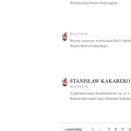
Wiśniewskiej Prezes Wodociągów...
BIAŁYSTOK
Wyrazy szczerego współczucia Pani Człone
Województwa Podlaskiego...
STANISŁAW KAKAREKO
BIAŁYSTOK
Z głębokim żalem dowiedzieliśmy się, że w
Białymstoku zmarł nagle Stanisław Kakareko
« poprzednie
1
...
7
8
9
1