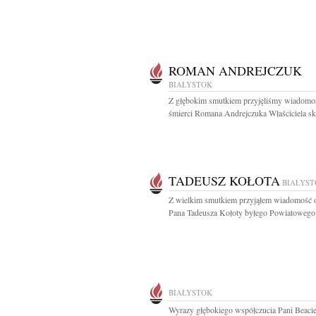
ROMAN ANDREJCZUK
BIAŁYSTOK
Z głębokim smutkiem przyjęliśmy wiadomo
śmierci Romana Andrejczuka Właściciela skl
TADEUSZ KOŁOTA
BIAŁYS
Z wielkim smutkiem przyjąłem wiadomość o
Pana Tadeusza Kołoty byłego Powiatowego.
BIAŁYSTOK
Wyrazy głębokiego współczucia Pani Beaci