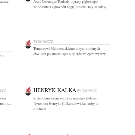
Reszce
Joasi Deberszyc-Toulsaly wyrazy głębokiego
współczucia z powodu nagłej śmierci Taty składają...
BYDGOSZCZ
Tomaszowi Maliszewskiemu w tych smutnych
chwilach po stracie Ojca Najserdeczniejsze wyrazy...
ć o
.
HENRYK KALKA
ZCZ
BYDGOSZCZ
 oraz
Z głębokim żalem żegnamy naszego Kolegę i
m im....
Dyrektora Henryka Kalkę człowieka, który do
ostatnich...