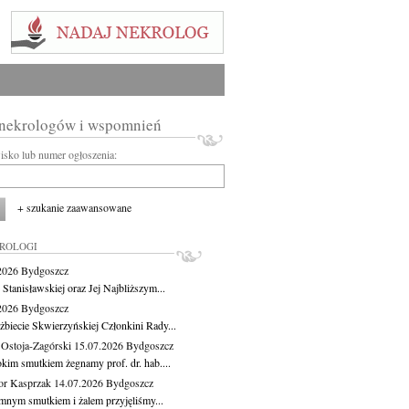
 nekrologów i wspomnień
wisko lub numer ogłoszenia:
+ szukanie zaawansowane
KROLOGI
.2026
Bydgoszcz
 Stanisławskiej oraz Jej Najbliższym...
.2026
Bydgoszcz
żbiecie Skwierzyńskiej Członkini Rady...
 Ostoja-Zagórski
15.07.2026
Bydgoszcz
okim smutkiem żegnamy prof. dr. hab....
or Kasprzak
14.07.2026
Bydgoszcz
mnym smutkiem i żalem przyjęliśmy...