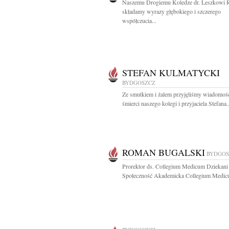
Naszemu Drogiemu Koledze dr. Leszkowi 
składamy wyrazy głębokiego i szczerego
współczucia...
STEFAN KULMATYCKI
BYDGOSZCZ
Ze smutkiem i żalem przyjęliśmy wiadomoś
śmierci naszego kolegi i przyjaciela Stefana..
ROMAN BUGALSKI
BYDGOS
Prorektor ds. Collegium Medicum Dziekani
Społeczność Akademicka Collegium Medicu