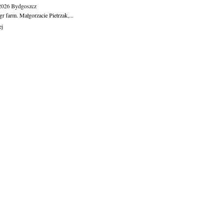
.2026
Bydgoszcz
r farm. Małgorzacie Pietrzak,...
ej