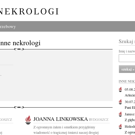
grzebowy
Inne nekrologi
Szukaj
Imię i naz
..
INNE NE
05.08
Arlecie
30.07
Pani El
Janusz
JOANNA LINKOWSKA
GOSZCZ
BYDGOSZCZ
Z głęb
Heliod
Z ogromnym żalem i smutkiem przyjęliśmy
Z ogro
ej
wiadomość o tragicznej śmierci naszej drogiej