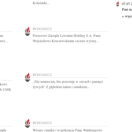
Koleżanki...
07.07
Pani mg
+ więc
BYDGOSZCZ
emu
Prezesowi Zarządu Lewiatan Holding S.A. Panu
rci...
Wojciechowi Kruszewskiemu szczere wyrazy...
BYDGOSZCZ
,,Nie umiera ten, kto pozostaje w sercach i pamięci
ikowi
żywych" Z głębokim żalem i smutkiem...
ych UMK
BYDGOSZCZ
rządu
Wyrazy smutku i współczucia Panu Waldemarowi