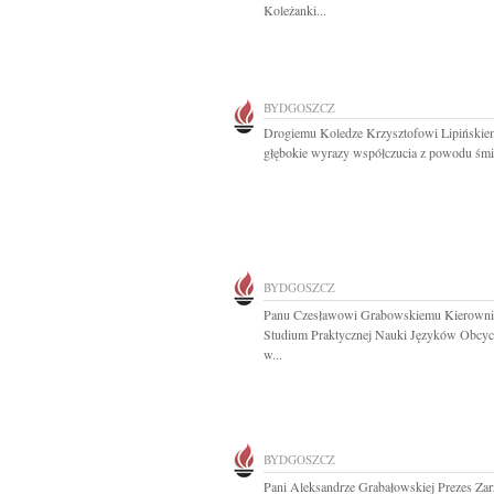
Koleżanki...
BYDGOSZCZ
Drogiemu Koledze Krzysztofowi Lipiński
głębokie wyrazy współczucia z powodu śmie
BYDGOSZCZ
Panu Czesławowi Grabowskiemu Kierown
Studium Praktycznej Nauki Języków Obc
w...
BYDGOSZCZ
Pani Aleksandrze Grabałowskiej Prezes Za