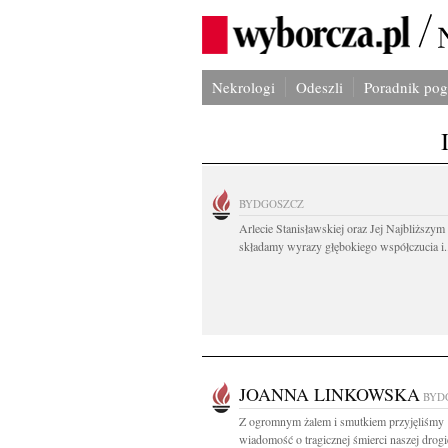
Nekrologi
Odeszli
Poradnik po
BYDGOSZCZ
Arlecie Stanisławskiej oraz Jej Najbliższym
składamy wyrazy głębokiego współczucia i.
JOANNA LINKOWSKA
BYD
Z ogromnym żalem i smutkiem przyjęliśmy
wiadomość o tragicznej śmierci naszej drogi