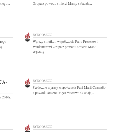
iego...
Grupa z powodu śmierci Mamy składają...
BYDGOSZCZ
erego
Wyrazy smutku i współczucia Panu Prezesowi
ą...
Waldemarowi Grupa z powodu śmierci Matki
składają...
KA-
BYDGOSZCZ
Serdeczne wyrazy współczucia Pani Marii Czamajło
z powodu śmierci Męża Wacława składają...
a 2010r.
BYDGOSZCZ