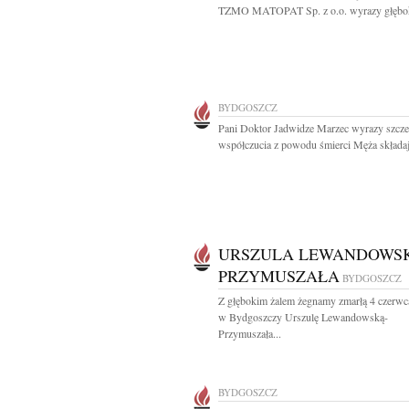
TZMO MATOPAT Sp. z o.o. wyrazy głębok
BYDGOSZCZ
Pani Doktor Jadwidze Marzec wyrazy szcz
współczucia z powodu śmierci Męża składaj
URSZULA LEWANDOWS
PRZYMUSZAŁA
BYDGOSZCZ
Z głębokim żalem żegnamy zmarłą 4 czerwc
w Bydgoszczy Urszulę Lewandowską-
Przymuszała...
BYDGOSZCZ