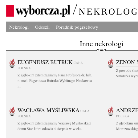
Nekrologi
Odeszli
Poradnik pogrzebowy
Inne nekrologi
EUGENIUSZ BUTRUK
ZENON 
CAŁA
POLSKA
Z powodu śmie
Z głębokim żalem żegnamy Pana Profesora dr. hab.
Smolarka wyraz
n. med. Eugeniusza Butruka Wybitnego Naukowca
i...
WACŁAWA MYŚLIWSKA
ANDRZE
CAŁA
POLSKA
POLSKA
Z głębokim żalem żegnamy Wacławę Myśliwską z
Z głębokim sm
domu Stec która odeszła 4 sierpnia w wieku...
Morozowskiego 