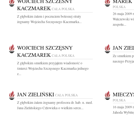
WOJCIECH SZCZESNY
MAREK 
KACZMAREK
POLSKA
CAŁA POLSKA
26 maja 2009 
Z głębokim żalem i poczuciem bolesnej straty
Walczewski wie
żegnamy Wojciecha Szczęsnego Kaczmarka...
zespołu...
WOJCIECH SZCZĘSNY
JAN ZIE
KACZMAREK
CAŁA POLSKA
Ze smutkiem p
naszego Przyjac
Z głębokim smutkiem przyjąłem wiadomość o
śmierci Wojciecha Szczęsnego Kaczmarka jednego
z...
JAN ZIELIŃSKI
MIECZY
CAŁA POLSKA
POLSKA
Z głębokim żalem żegnamy profesora dr. hab. n. med.
16 maja 2009 
Jana Zielińskiego Człowieka o wielkim sercu...
Jahoda Wybitny