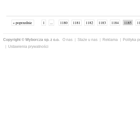
« poprzednie
1
...
1180
1181
1182
1183
1184
1185
1
1191
następne »
Copyright © Wyborcza sp. z o.o.
O nas
Staże u nas
Reklama
Polityka 
Ustawienia prywatności