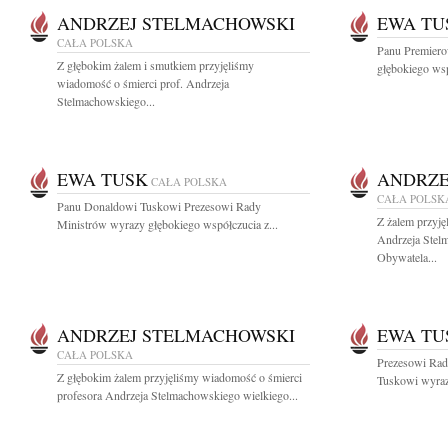
ANDRZEJ STELMACHOWSKI
EWA TU
CAŁA POLSKA
Panu Premier
Z głębokim żalem i smutkiem przyjęliśmy
głębokiego ws
wiadomość o śmierci prof. Andrzeja
Stelmachowskiego...
EWA TUSK
ANDRZE
CAŁA POLSKA
CAŁA POLSK
Panu Donaldowi Tuskowi Prezesowi Rady
Z żalem przyję
Ministrów wyrazy głębokiego współczucia z...
Andrzeja Ste
Obywatela...
ANDRZEJ STELMACHOWSKI
EWA TU
CAŁA POLSKA
Prezesowi Rad
Z głębokim żalem przyjęliśmy wiadomość o śmierci
Tuskowi wyrazy
profesora Andrzeja Stelmachowskiego wielkiego...