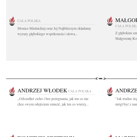
MAŁGOR
CAŁA POLSKA
CAŁA POLSK
Monice Mielnickiej oraz Jej Najbliższym składamy
Z głębokim sm
wyrazy głębokiego współczucia i słowa...
Małgorzatę Koś
ANDRZEJ WŁODEK
ANDRZE
CAŁA POLSKA
,,Odszedłeś cicho i bez pożegnania, jak ten co nie
"Jak trudno że
chce swym odejściem smucić, jak ten co wierzy...
mógł być z nam