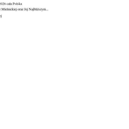
.2026
cała Polska
Mielnickiej oraz Jej Najbliższym...
ej