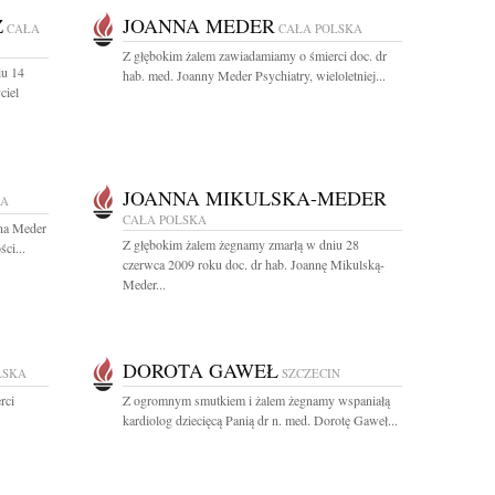
Z
JOANNA MEDER
CAŁA
CAŁA POLSKA
Z głębokim żalem zawiadamiamy o śmierci doc. dr
iu 14
hab. med. Joanny Meder Psychiatry, wieloletniej...
ciel
JOANNA MIKULSKA-MEDER
KA
CAŁA POLSKA
nna Meder
Z głębokim żalem żegnamy zmarłą w dniu 28
ci...
czerwca 2009 roku doc. dr hab. Joannę Mikulską-
Meder...
DOROTA GAWEŁ
LSKA
SZCZECIN
rci
Z ogromnym smutkiem i żalem żegnamy wspaniałą
kardiolog dziecięcą Panią dr n. med. Dorotę Gaweł...