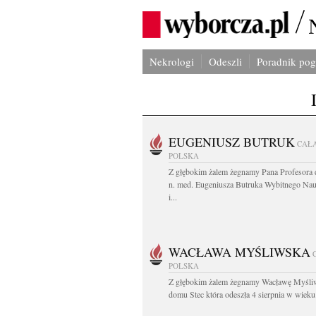
Nekrologi
Odeszli
Poradnik po
EUGENIUSZ BUTRUK
CAŁ
POLSKA
Z głębokim żalem żegnamy Pana Profesora d
n. med. Eugeniusza Butruka Wybitnego Na
i...
WACŁAWA MYŚLIWSKA
POLSKA
Z głębokim żalem żegnamy Wacławę Myśli
domu Stec która odeszła 4 sierpnia w wieku.