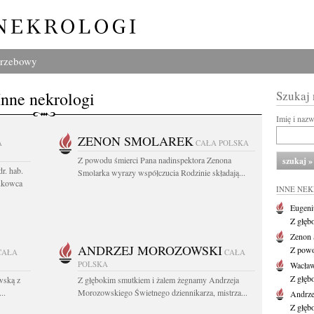
grzebowy
Inne nekrologi
Szukaj
Imię i naz
ZENON SMOLAREK
A
CAŁA POLSKA
Z powodu śmierci Pana nadinspektora Zenona
r. hab.
Smolarka wyrazy współczucia Rodzinie składają...
ukowca
INNE NE
Eugeni
Z głęb
Zenon 
ANDRZEJ MOROZOWSKI
Z powo
CAŁA
CAŁA
POLSKA
Wacła
Z głęb
wską z
Z głębokim smutkiem i żalem żegnamy Andrzeja
..
Morozowskiego Świetnego dziennikarza, mistrza...
Andrze
Z głęb