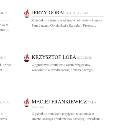
JERZY GÓRAL
EK: 73
CAŁA POLSKA
Z głębokim żalem przyjęliśmy wiadomość o śmierci
, że w
Pana Jerzego Górala Szefa Kancelarii Prezesa...
marł...
KRZYSZTOF LOBA
SKA
SZCZECIN
. dr hab.
Z ogromnym smutkiem i żalem przyjęliśmy
m...
wiadomość o przedwczesnej śmierci naszego...
MACIEJ FRANKIEWICZ
CAŁA
CAŁA
POLSKA
 o
Z głębokim smutkiem przyjęłam wiadomość o
zesa...
śmierci Macieja Frankiewicza Zastępcy Prezydenta...