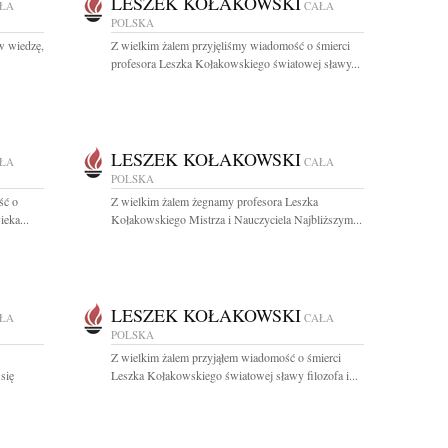
LESZEK KOŁAKOWSKI
ŁA
CAŁA
POLSKA
 w wiedzę,
Z wielkim żalem przyjęliśmy wiadomość o śmierci
profesora Leszka Kołakowskiego światowej sławy...
LESZEK KOŁAKOWSKI
ŁA
CAŁA
POLSKA
ść o
Z wielkim żalem żegnamy profesora Leszka
eka...
Kołakowskiego Mistrza i Nauczyciela Najbliższym...
LESZEK KOŁAKOWSKI
ŁA
CAŁA
POLSKA
Z wielkim żalem przyjąłem wiadomość o śmierci
się
Leszka Kołakowskiego światowej sławy filozofa i...