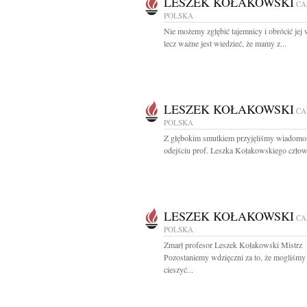
LESZEK KOŁAKOWSKI
CA
POLSKA
Nie możemy zgłębić tajemnicy i obrócić jej
lecz ważne jest wiedzieć, że mamy z...
LESZEK KOŁAKOWSKI
CA
POLSKA
Z głębokim smutkiem przyjęliśmy wiadomo
odejściu prof. Leszka Kołakowskiego człowi
LESZEK KOŁAKOWSKI
CA
POLSKA
Zmarł profesor Leszek Kołakowski Mistrz
Pozostaniemy wdzięczni za to, że mogliśmy 
cieszyć...