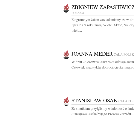
ZBIGNIEW ZAPASIEWIC
POLSKA
Z ogromnym żalem zawiadamiamy, że w dn
lipca 2009 roku zmarł Wielki Aktor, Nauczy
wielu...
JOANNA MEDER
CAŁA POLS
W dniu 28 czerwca 2009 roku odeszła Joa
Człowiek niezwykłej dobroci, ciepła i mądroś
STANISŁAW OSAK
CAŁA PO
Ze smutkiem przyjęliśmy wiadomość o śmie
Stanisława Osaka byłego Prezesa Zarządu...