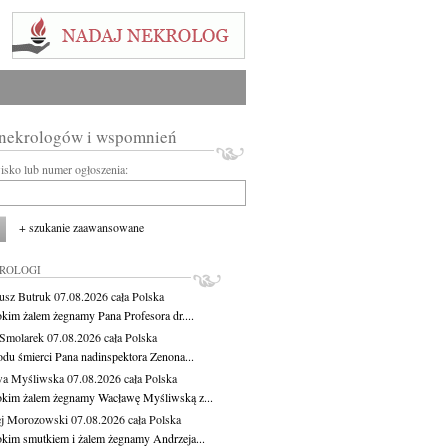
 nekrologów i wspomnień
wisko lub numer ogłoszenia:
+ szukanie zaawansowane
KROLOGI
usz Butruk
07.08.2026
cała Polska
okim żalem żegnamy Pana Profesora dr....
Smolarek
07.08.2026
cała Polska
du śmierci Pana nadinspektora Zenona...
wa Myśliwska
07.08.2026
cała Polska
okim żalem żegnamy Wacławę Myśliwską z...
j Morozowski
07.08.2026
cała Polska
okim smutkiem i żalem żegnamy Andrzeja...