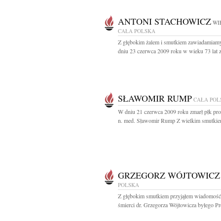
ANTONI STACHOWICZ
WI
CAŁA POLSKA
Z głębokim żalem i smutkiem zawiadamiamy
dniu 23 czerwca 2009 roku w wieku 73 lat z
SŁAWOMIR RUMP
CAŁA POL
W dniu 21 czerwca 2009 roku zmarł płk prof
n. med. Sławomir Rump Z wielkim smutkie
GRZEGORZ WÓJTOWICZ
POLSKA
Z głębokim smutkiem przyjąłem wiadomość
śmierci dr. Grzegorza Wójtowicza byłego Pre