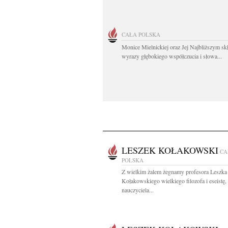
CAŁA POLSKA
Monice Mielnickiej oraz Jej Najbliższym s
wyrazy głębokiego współczucia i słowa...
LESZEK KOŁAKOWSKI
CA
POLSKA
Z wielkim żalem żegnamy profesora Leszka
Kołakowskiego wielkiego filozofa i eseistę,
nauczyciela...