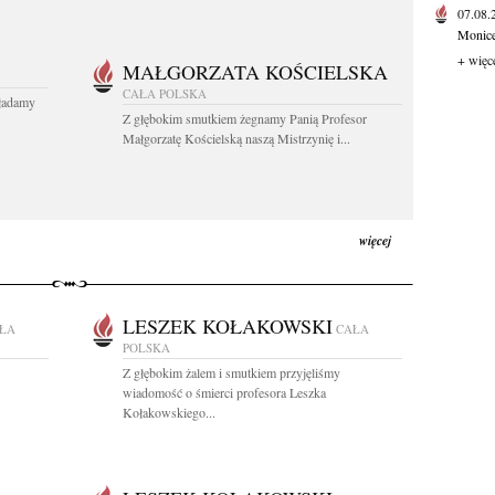
07.08
Monice 
+ więc
MAŁGORZATA KOŚCIELSKA
CAŁA POLSKA
kładamy
Z głębokim smutkiem żegnamy Panią Profesor
Małgorzatę Kościelską naszą Mistrzynię i...
więcej
LESZEK KOŁAKOWSKI
ŁA
CAŁA
POLSKA
Z głębokim żalem i smutkiem przyjęliśmy
wiadomość o śmierci profesora Leszka
Kołakowskiego...