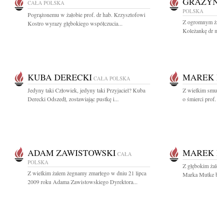
GRAŻYN
CAŁA POLSKA
POLSKA
Pogrążonemu w żałobie prof. dr hab. Krzysztofowi
Z ogromnym ża
Kostro wyrazy głębokiego współczucia...
Koleżankę dr n
KUBA DERECKI
MAREK 
CAŁA POLSKA
Jedyny taki Człowiek, jedyny taki Przyjaciel? Kuba
Z wielkim smu
Derecki Odszedł, zostawiając pustkę i...
o śmierci prof.
ADAM ZAWISTOWSKI
MAREK
CAŁA
POLSKA
Z głębokim ża
Z wielkim żalem żegnamy zmarłego w dniu 21 lipca
Marka Mutke by
2009 roku Adama Zawistowskiego Dyrektora...