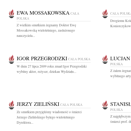
EWA MOSSAKOWSKA
CAŁA
CAŁA POLSK
POLSKA
Drogiemu Koled
Z wielkim smutkiem żegnamy Doktor Ewę
Koniorczykowi
Mossakowską wieloletniego, zasłużonego
nauczyciela...
IGOR PRZEGRODZKI
LUCJAN
CAŁA POLSKA
POLSKA
W dniu 27 lipca 2009 roku zmarł Igor Przegrodzki
Z żalem żegna
wybitny aktor, reżyser, dziekan Wydziału...
wybitnego artys
JERZY ZIELIŃSKI
STANIS
CAŁA POLSKA
POLSKA
Ze smutkiem przyjęliśmy wiadomość o śmierci
Z najgłębszym
Jerzego Zielińskiego byłego wieloletniego
śmierci prof. d
Dyrektora...