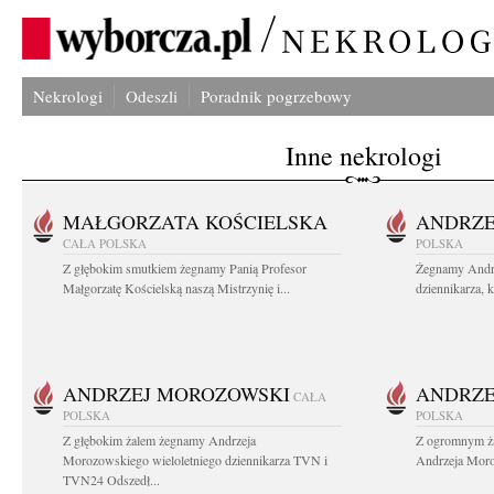
Nekrologi
Odeszli
Poradnik pogrzebowy
Inne nekrologi
MAŁGORZATA KOŚCIELSKA
ANDRZE
CAŁA POLSKA
POLSKA
Z głębokim smutkiem żegnamy Panią Profesor
Żegnamy Andr
Małgorzatę Kościelską naszą Mistrzynię i...
dziennikarza, 
ANDRZEJ MOROZOWSKI
ANDRZE
CAŁA
POLSKA
POLSKA
Z głębokim żalem żegnamy Andrzeja
Z ogromnym ża
Morozowskiego wieloletniego dziennikarza TVN i
Andrzeja Moro
TVN24 Odszedł...