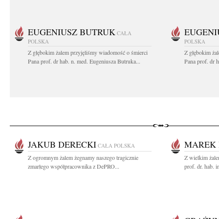
EUGENIUSZ BUTRUK
EUGENI
CAŁA
POLSKA
POLSKA
Z głębokim żalem przyjęliśmy wiadomość o śmierci
Z głębokim ża
Pana prof. dr hab. n. med. Eugeniusza Butruka...
Pana prof. dr 
JAKUB DERECKI
MAREK 
CAŁA POLSKA
Z ogromnym żalem żegnamy naszego tragicznie
Z wielkim żal
zmarłego współpracownika z DePRO...
prof. dr. hab. 