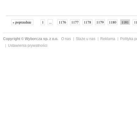
« poprzednie
1
...
1176
1177
1178
1179
1180
1181
1
...
1191
następne »
Copyright © Wyborcza sp. z o.o.
O nas
Staże u nas
Reklama
Polityka 
Ustawienia prywatności