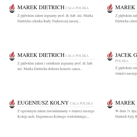
MAREK DIETRICH
MAREK 
CAŁA POLSKA
Z głębokim żalem żegnamy prof. dr. hab. inż. Marka
Z głębokim żal
Dietricha członka Rady Nadzorczej naszej...
Dietricha czło
MAREK DIETRICH
JACEK 
CAŁA POLSKA
POLSKA
Z głębokim żalem i smutkiem żegnamy prof. dr. hab.
Z głębokim sm
inż. Marka Dietricha doktora honoris causa...
śmierci naszeg
EUGENIUSZ KOLNY
MAREK 
CAŁA POLSKA
Z ogromnym żalem zawiadamiamy o śmierci naszego
W dniu 31 lipc
Kolegi arch. Eugeniusza Kolnego wieloletniego,...
Dietrich były 