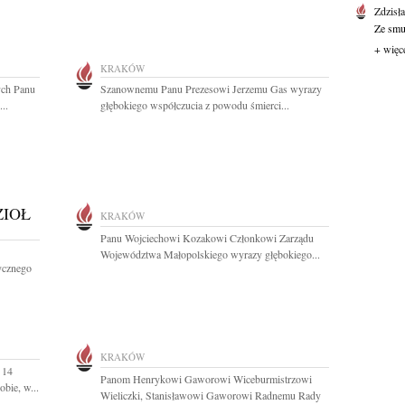
Zdzisł
Ze smut
+ więc
KRAKÓW
ych Panu
Szanownemu Panu Prezesowi Jerzemu Gas wyrazy
..
głębokiego współczucia z powodu śmierci...
ZIOŁ
KRAKÓW
Panu Wojciechowi Kozakowi Członkowi Zarządu
Województwa Małopolskiego wyrazy głębokiego...
tycznego
KRAKÓW
 14
Panom Henrykowi Gaworowi Wiceburmistrzowi
obie, w...
Wieliczki, Stanisławowi Gaworowi Radnemu Rady