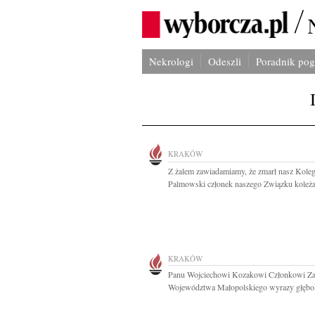
Nekrologi
Odeszli
Poradnik po
KRAKÓW
Z żalem zawiadamiamy, że zmarł nasz Kole
Palmowski członek naszego Związku koleżan
KRAKÓW
Panu Wojciechowi Kozakowi Członkowi Za
Województwa Małopolskiego wyrazy głębok