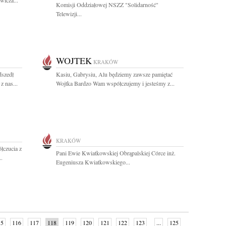
wicza...
Komisji Oddziałowej NSZZ "Solidarność"
Telewizji...
WOJTEK
KRAKÓW
dszedł
Kasiu, Gabrysiu, Alu będziemy zawsze pamiętać
z nas...
Wojtka Bardzo Wam współczujemy i jesteśmy z...
KRAKÓW
łczucia z
Pani Ewie Kwiatkowskiej Obrąpalskiej Córce inż.
..
Eugeniusza Kwiatkowskiego...
15
116
117
118
119
120
121
122
123
...
125