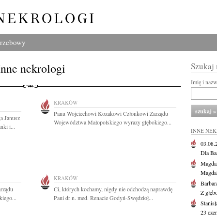
grzebowy
Inne nekrologi
Szukaj
Imię i naz
KRAKÓW
Panu Wojciechowi Kozakowi Członkowi Zarządu
ga Janusz
Województwa Małopolskiego wyrazy głębokiego...
ki i...
INNE NE
03.08
Dla Ba
Magdal
Magdal
KRAKÓW
Barbar
rządu
Ci, których kochamy, nigdy nie odchodzą naprawdę
Z głęb
iego...
Pani dr n. med. Renacie Godyń-Swędzioł...
Stanis
23 cze