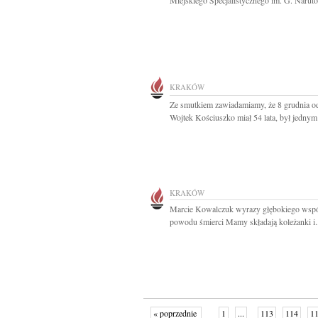
Miejskiego Specjalistycznego im. G. Naruto
KRAKÓW
Ze smutkiem zawiadamiamy, że 8 grudnia o
Wojtek Kościuszko miał 54 lata, był jednym 
KRAKÓW
Marcie Kowalczuk wyrazy głębokiego wspó
powodu śmierci Mamy składają koleżanki i.
« poprzednie
1
...
113
114
1