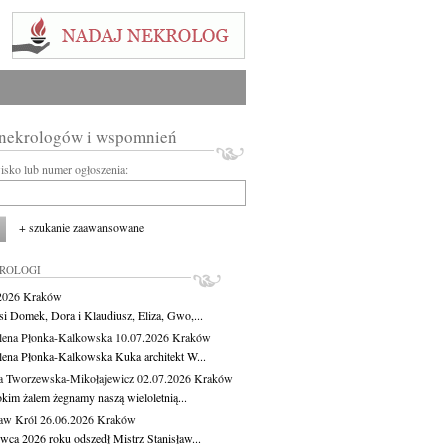
 nekrologów i wspomnień
wisko lub numer ogłoszenia:
+ szukanie zaawansowane
KROLOGI
.2026
Kraków
si Domek, Dora i Klaudiusz, Eliza, Gwo,...
ena Płonka-Kalkowska
10.07.2026
Kraków
ena Płonka-Kalkowska Kuka architekt W...
a Tworzewska-Mikołajewicz
02.07.2026
Kraków
okim żalem żegnamy naszą wieloletnią...
ław Król
26.06.2026
Kraków
rwca 2026 roku odszedł Mistrz Stanisław...