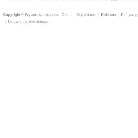
następne »
Copyright © Wyborcza sp. z o.o.
O nas
Staże u nas
Reklama
Polityka 
Ustawienia prywatności