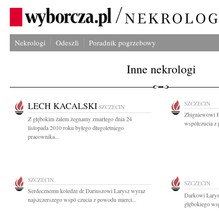
Nekrologi
Odeszli
Poradnik pogrzebowy
Inne nekrologi
LECH KACALSKI
SZCZECIN
SZCZECIN
Zbigniewowi P
Z głębokim żalem żegnamy zmarłego dnia 24
współczucia z 
listopada 2010 roku byłego długoletniego
pracownika...
SZCZECIN
SZCZECIN
Serdecznemu koledze dr Dariuszowi Larysz wyraz
Darkowi Larys
najszczerszego wspó czucia z powodu mierci...
głębokiego wsp