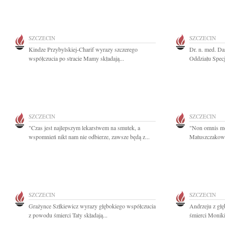
SZCZECIN
SZCZECIN
Kindze Przybylskiej-Charif wyrazy szczerego
Dr. n. med. D
współczucia po stracie Mamy składają...
Oddziału Specja
SZCZECIN
SZCZECIN
"Czas jest najlepszym lekarstwem na smutek, a
"Non omnis mo
wspomnień nikt nam nie odbierze, zawsze będą z...
Matuszczakowi
SZCZECIN
SZCZECIN
Grażynce Szłkiewicz wyrazy głębokiego współczucia
Andrzeju z gł
z powodu śmierci Taty składają...
śmierci Monik