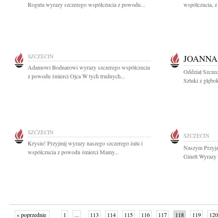
Roguta wyrazy szczerego współczucia z powodu...
współczucia, z
SZCZECIN
JOANNA
Adamowi Bodnarowi wyrazy szczerego współczucia
Oddział Szcze
z powodu śmierci Ojca W tych trudnych...
Sztuki z głębo
SZCZECIN
SZCZECIN
Krysiu! Przyjmij wyrazy naszego szczerego żalu i
Naszym Przyja
współczucia z powodu śmierci Mamy...
Ginett Wyrazy 
« poprzednie
1
...
113
114
115
116
117
118
119
120