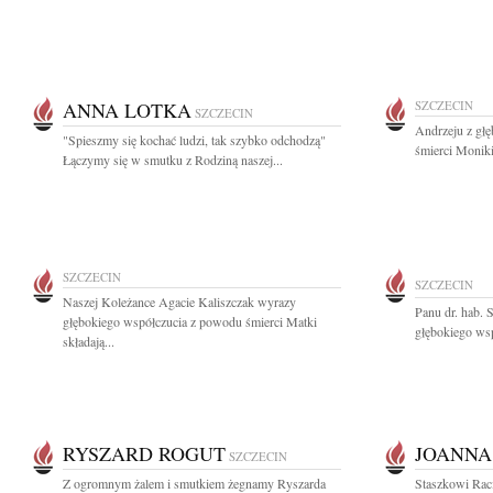
ANNA LOTKA
SZCZECIN
SZCZECIN
Andrzeju z gł
"Spieszmy się kochać ludzi, tak szybko odchodzą"
śmierci Moniki
Łączymy się w smutku z Rodziną naszej...
SZCZECIN
SZCZECIN
Naszej Koleżance Agacie Kaliszczak wyrazy
Panu dr. hab.
głębokiego współczucia z powodu śmierci Matki
głębokiego wsp
składają...
RYSZARD ROGUT
JOANNA
SZCZECIN
Z ogromnym żalem i smutkiem żegnamy Ryszarda
Staszkowi Rac