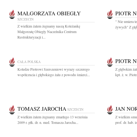
MAŁGORZATA OBIEGŁY
PIOTR 
SZCZECIN
" Nie umiera te
Z wielkim żalem żegnamy naszą Koleżankę
żywych" Z głęb
Małgorzatę Obiegły Naczelnika Centrum
Restrukturyzacji i...
PIOTR 
CAŁA POLSKA
Koledze Piotrowi Szerszeniowi wyrazy szczerego
Z głębokim ża
współczucia i głębokiego żalu z powodu śmierci...
kpt. ż. w. Pio
TOMASZ JAROCHA
JAN NO
SZCZECIN
Z wielkim żalem żegnamy zmarłego 13 września
Z wielkim smut
2009 r. płk. dr. n. med. Tomasza Jarocha...
prof. dr. hab. 