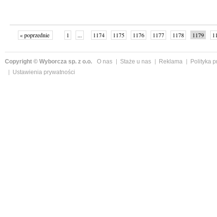
« poprzednie
1
...
1174
1175
1176
1177
1178
1179
1
...
1191
następne »
Copyright © Wyborcza sp. z o.o.
O nas
Staże u nas
Reklama
Polityka 
Ustawienia prywatności