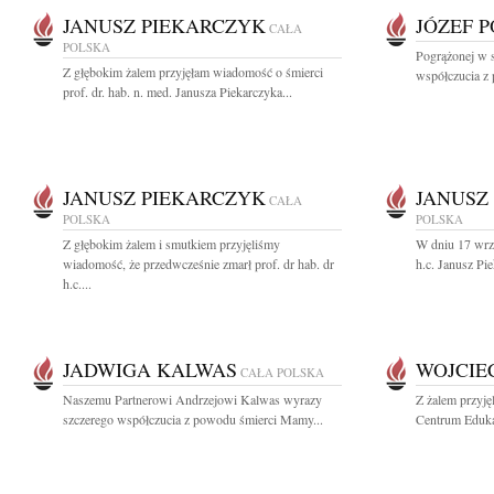
JANUSZ PIEKARCZYK
JÓZEF 
CAŁA
POLSKA
Pogrążonej w 
Z głębokim żalem przyjęłam wiadomość o śmierci
współczucia z 
prof. dr. hab. n. med. Janusza Piekarczyka...
JANUSZ PIEKARCZYK
JANUSZ
CAŁA
POLSKA
POLSKA
Z głębokim żalem i smutkiem przyjęliśmy
W dniu 17 wrze
wiadomość, że przedwcześnie zmarł prof. dr hab. dr
h.c. Janusz Pi
h.c....
JADWIGA KALWAS
WOJCIE
CAŁA POLSKA
Naszemu Partnerowi Andrzejowi Kalwas wyrazy
Z żalem przyj
szczerego współczucia z powodu śmierci Mamy...
Centrum Edukac