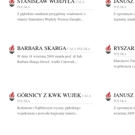
STANISŁAW WOJDYŁA
JANUSZ
CAŁA
POLSKA
POLSKA
Z głębokim smutkiem przyjęliśmy wiadomość o
Z ogromnym s
śmierci Stanisława Wojdyły Prezesa Zarządu...
żegnamy zmarłe
BARBARA SKARGA
RYSZAR
CAŁA POLSKA
POLSKA
W dniu 18 września 2009 zmarła prof. dr hab.
Marcinowi Nie
Barbara Skarga filozof, wielki Człowiek,...
współczucia z 
GÓRNICY Z KWK WUJEK
JANUSZ
CAŁA
POLSKA
POLSKA
Rodzinom i Najbliższym wyrazy głębokiego
Z ogromnym ża
współczucia z powodu tragicznej śmierci...
września 2009 r