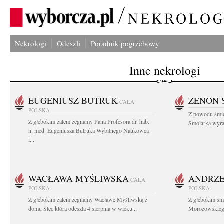
Nekrologi
Odeszli
Poradnik pogrzebowy
Inne nekrologi
EUGENIUSZ BUTRUK
ZENON 
CAŁA
POLSKA
Z powodu śmie
Z głębokim żalem żegnamy Pana Profesora dr. hab.
Smolarka wyraz
n. med. Eugeniusza Butruka Wybitnego Naukowca
i...
WACŁAWA MYŚLIWSKA
ANDRZE
CAŁA
POLSKA
POLSKA
Z głębokim żalem żegnamy Wacławę Myśliwską z
Z głębokim sm
domu Stec która odeszła 4 sierpnia w wieku...
Morozowskiego 