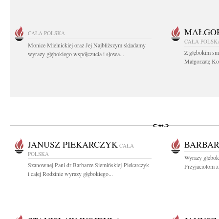
MAŁGOR
CAŁA POLSKA
CAŁA POLSK
Monice Mielnickiej oraz Jej Najbliższym składamy
Z głębokim sm
wyrazy głębokiego współczucia i słowa...
Małgorzatę Koś
JANUSZ PIEKARCZYK
BARBAR
CAŁA
POLSKA
Wyrazy głębok
Szanownej Pani dr Barbarze Siemińskiej-Piekarczyk
Przyjaciołom z
i całej Rodzinie wyrazy głębokiego...