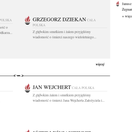
Janusz
Żegnam
+ więc
GRZEGORZ DZIEKAN
POLSKA
CAŁA
POLSKA
ość o
Z głębokim smutkiem i żalem przyjęliśmy
łkarza...
wiadomość o śmierci naszego wieloletniego...
więcej
JAN WEJCHERT
CAŁA POLSKA
Z głębokim żalem i smutkiem przyjęliśmy
wiadomość o śmierci Jana Wejcherta Założyciela i...