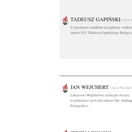
TADEUSZ GAPIŃSKI
CAŁA 
Z ogromnym smutkiem przyjęliśmy wiadom
śmierci Ś.P. Tadeusza Gapińskiego Byłego pi
JAN WEJCHERT
CAŁA POLSKA
Łukaszowi Wejchertowi serdeczne wyrazy
współczucia z powodu śmierci Taty składają
Przyjaciele z...