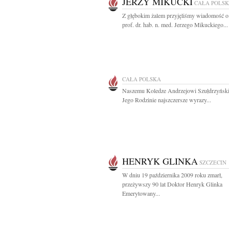
JERZY MIKUCKI
CAŁA POLS
Z głębokim żalem przyjęliśmy wiadomość o
prof. dr. hab. n. med. Jerzego Mikuckiego...
CAŁA POLSKA
Naszemu Koledze Andrzejowi Szułdrzyńsk
Jego Rodzinie najszczersze wyrazy...
HENRYK GLINKA
SZCZECIN
W dniu 19 października 2009 roku zmarł,
przeżywszy 90 lat Doktor Henryk Glinka
Emerytowany...