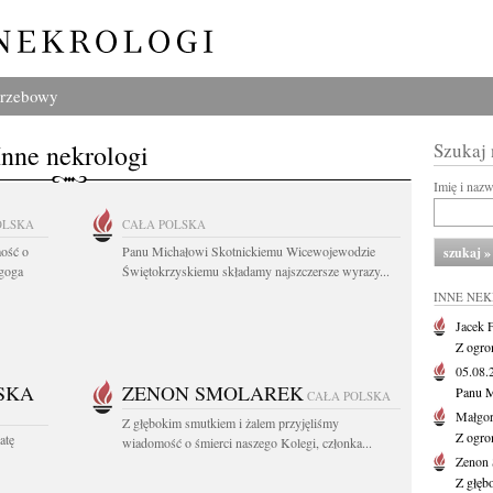
grzebowy
Inne nekrologi
Szukaj
Imię i naz
OLSKA
CAŁA POLSKA
ość o
Panu Michałowi Skotnickiemu Wicewojewodzie
agoga
Świętokrzyskiemu składamy najszczersze wyrazy...
INNE NE
Jacek 
Z ogro
05.08
SKA
ZENON SMOLAREK
Panu M
CAŁA POLSKA
Małgor
Z głębokim smutkiem i żalem przyjęliśmy
Z ogro
atę
wiadomość o śmierci naszego Kolegi, członka...
Zenon 
Z głęb