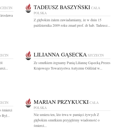
TADEUSZ BASZYŃSKI
ZCZECIN
CAŁA
POLSKA
Mirosława
Z głębokim żalem zawiadamiamy, że w dniu 15
października 2009 roku zmarł prof. dr hab. Tadeusz...
LILIANNA GĄSECKA
ZECIN
SZCZECIN
ól
Ze smutkiem żegnamy Panią Liliannę Gąsecką Prezes
rci...
Krajowego Towarzystwa Autyzmu Oddział w...
MARIAN PRZYKUCKI
ZECIN
CAŁA
POLSKA
 śmierci
Nie umiera ten, kto trwa w pamięci żywych Z
 Był...
głębokim smutkiem przyjęliśmy wiadomość o
śmierci...