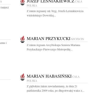
JÓZEF LEŚNIAKIEWICZ
KA
CAŁA
POLSKA
 śmierci
Z żalem żegnamy mł. bryg. Józefa Leśniakiewicza
wieloletniego Dowódcę...
MARIAN PRZYKUCKI
SZCZECIN
iemu i
Z żalem żegnam Arcybiskupa Seniora Mariana
Przykuckiego Pierwszego Metropolitę...
MARIAN HABASIŃSKI
CAŁA
POLSKA
Z głębokim żalem zawiadamiamy, że dnia 21
października 2009 roku, po długotrwałej walce z...