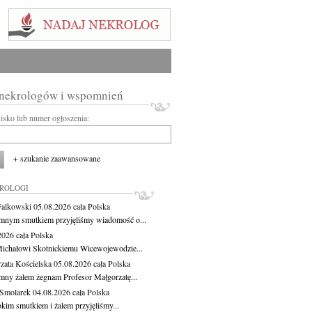
 nekrologów i wspomnień
wisko lub numer ogłoszenia:
+ szukanie zaawansowane
KROLOGI
Falkowski
05.08.2026
cała Polska
mnym smutkiem przyjęliśmy wiadomość o...
.2026
cała Polska
ichałowi Skotnickiemu Wicewojewodzie...
zata Kościelska
05.08.2026
cała Polska
mny żalem żegnam Profesor Małgorzatę...
Smolarek
04.08.2026
cała Polska
okim smutkiem i żalem przyjęliśmy...