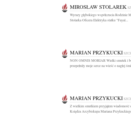
MIROSŁAW STOLAREK
S
Wyrazy głębokiego współczucia Rodzinie 
Stolarka Oficera Elektryka statku "Fayal...
MARIAN PRZYKUCKI
SZC
NON OMNIS MORIAR Wielki smutek i b
przepełniły moje serce na wieść o nagłej śmie
MARIAN PRZYKUCKI
SZC
Z wielkim smutkiem przyjąłem wiadomość o
Księdza Arcybiskupa Mariana Przykuckiego