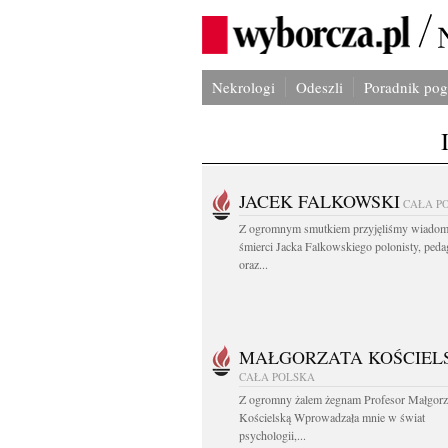
Nekrologi
Odeszli
Poradnik po
JACEK FALKOWSKI
CAŁA P
Z ogromnym smutkiem przyjęliśmy wiadom
śmierci Jacka Falkowskiego polonisty, ped
oraz...
MAŁGORZATA KOŚCIEL
CAŁA POLSKA
Z ogromny żalem żegnam Profesor Małgorz
Kościelską Wprowadzała mnie w świat
psychologii,...