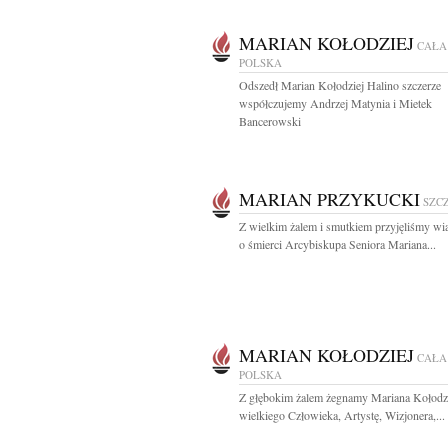
MARIAN KOŁODZIEJ
CAŁA
POLSKA
Odszedł Marian Kołodziej Halino szczerze
współczujemy Andrzej Matynia i Mietek
Bancerowski
MARIAN PRZYKUCKI
SZC
Z wielkim żalem i smutkiem przyjęliśmy w
o śmierci Arcybiskupa Seniora Mariana...
MARIAN KOŁODZIEJ
CAŁA
POLSKA
Z głębokim żalem żegnamy Mariana Kołodz
wielkiego Człowieka, Artystę, Wizjonera,...