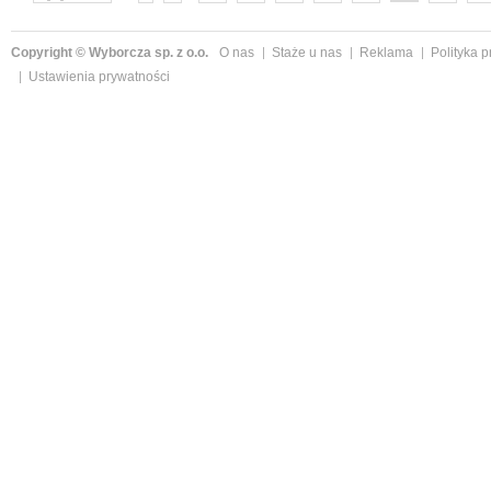
następne »
Copyright © Wyborcza sp. z o.o.
O nas
Staże u nas
Reklama
Polityka 
Ustawienia prywatności