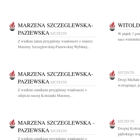
MARZENA SZCZEGLEWSKA-
WITOLD
PAZIEWSKA
SZCZECIN
W piątek 3 gru
nasz wieloletni
Z wielkim żalem przyjęliśmy wiadomość o śmierci
Marzeny Szczeglewskiej-Paziewskiej Wybitnej...
MARZENA SZCZEGLEWSKA-
SZCZECIN
Drogi Michale 
PAZIEWSKA
SZCZECIN
wstrząśnięci, j
Z wielkim smutkiem przyjęliśmy wiadomość o
odejściu naszej Koleżanki Marzeny...
MARZENA SZCZEGLEWSKA -
SZCZECIN
Drogiej Koleż
PAZIEWSKA
SZCZECIN
głębokiego wsp
Z wielkim smutkiem przyjęliśmy wiadomość o