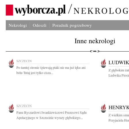
Nekrologi
Odeszli
Poradnik pogrzebowy
Inne nekrologi
SZCZECIN
LUDWIK
Po tamtej stronie śpiewają ptaki nie ma już lęku ani
Z głębokim ża
bólu Tutaj jest tylko cisza...
Ludwika Piosic
SZCZECIN
HENRYK
Panu Ryszardowi Iwankiewiczowi Prezesowi Sądu
Z wielkim smu
Apelacyjnego w Szczecinie wyrazy głębokiego...
Przyjaciela He