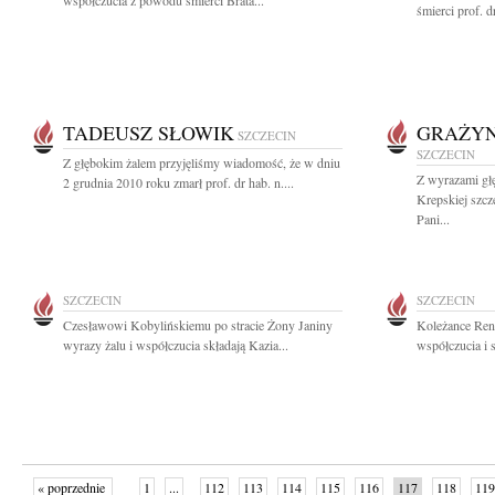
współczucia z powodu śmierci Brata...
śmierci prof. d
TADEUSZ SŁOWIK
GRAŻYN
SZCZECIN
SZCZECIN
Z głębokim żalem przyjęliśmy wiadomość, że w dniu
Z wyrazami gł
2 grudnia 2010 roku zmarł prof. dr hab. n....
Krepskiej szcz
Pani...
SZCZECIN
SZCZECIN
Czesławowi Kobylińskiemu po stracie Żony Janiny
Koleżance Ren
wyrazy żalu i współczucia składają Kazia...
współczucia i 
« poprzednie
1
...
112
113
114
115
116
117
118
119