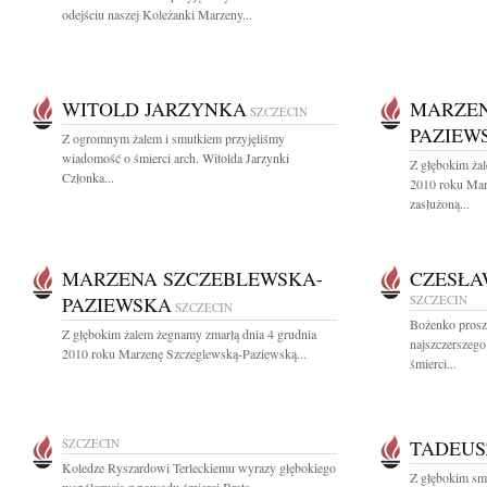
odejściu naszej Koleżanki Marzeny...
WITOLD JARZYNKA
MARZEN
SZCZECIN
PAZIEW
Z ogromnym żalem i smutkiem przyjęliśmy
wiadomość o śmierci arch. Witolda Jarzynki
Z głębokim żal
Członka...
2010 roku Mar
zasłużoną...
MARZENA SZCZEBLEWSKA-
CZESŁA
PAZIEWSKA
SZCZECIN
SZCZECIN
Bożenko prosz
Z głębokim żalem żegnamy zmarłą dnia 4 grudnia
najszczerszego
2010 roku Marzenę Szczeglewską-Paziewską...
śmierci...
SZCZECIN
TADEUS
Koledze Ryszardowi Terleckiemu wyrazy głębokiego
Z głębokim sm