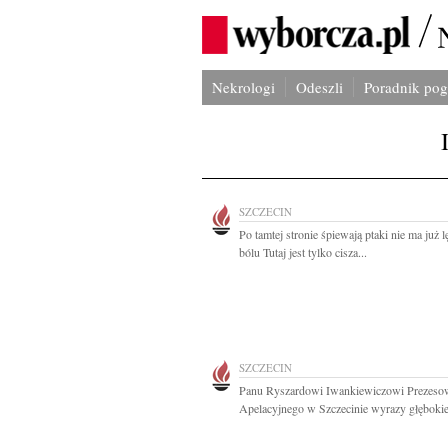
Nekrologi
Odeszli
Poradnik po
SZCZECIN
Po tamtej stronie śpiewają ptaki nie ma już l
bólu Tutaj jest tylko cisza...
SZCZECIN
Panu Ryszardowi Iwankiewiczowi Prezeso
Apelacyjnego w Szczecinie wyrazy głębokie