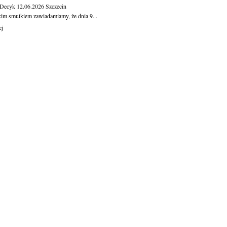
 Decyk
12.06.2026
Szczecin
kim smutkiem zawiadamiamy, że dnia 9...
ej