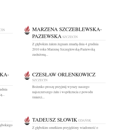
MARZENA SZCZEBLEWSKA-
CIN
PAZIEWSKA
SZCZECIN
Z głębokim żalem żegnam zmarłą dnia 4 grudnia
2010 roku Marzenę Szczeglewską-Paziewską
zasłużoną...
KA-
CZESŁAW ORLENKOWICZ
SZCZECIN
Bożenko proszę przyjmij wyrazy naszego
udnia
najszczerszego żalu i współczucia z powodu
ą...
śmierci...
TADEUSZ SŁOWIK
GDAŃSK
łębokiego
Z głębokim smutkiem przyjęliśmy wiadomość o