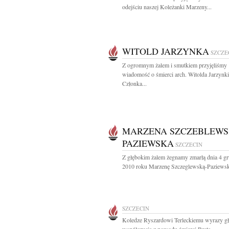
odejściu naszej Koleżanki Marzeny...
WITOLD JARZYNKA
SZCZE
Z ogromnym żalem i smutkiem przyjęliśmy
wiadomość o śmierci arch. Witolda Jarzynki
Członka...
MARZENA SZCZEBLEWS
PAZIEWSKA
SZCZECIN
Z głębokim żalem żegnamy zmarłą dnia 4 gr
2010 roku Marzenę Szczeglewską-Paziewsk
SZCZECIN
Koledze Ryszardowi Terleckiemu wyrazy g