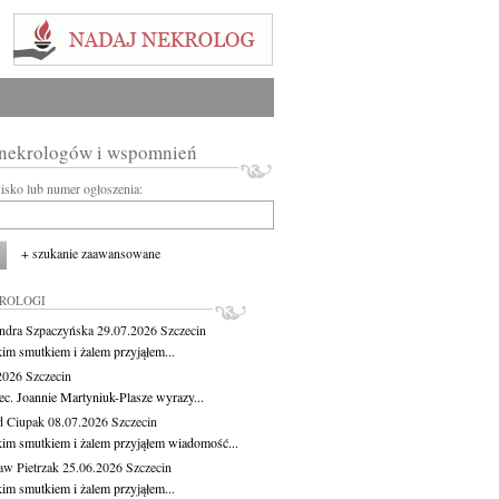
 nekrologów i wspomnień
wisko lub numer ogłoszenia:
+ szukanie zaawansowane
KROLOGI
ndra Szpaczyńska
29.07.2026
Szczecin
kim smutkiem i żalem przyjąłem...
.2026
Szczecin
ec. Joannie Martyniuk-Plasze wyrazy...
d Ciupak
08.07.2026
Szczecin
kim smutkiem i żalem przyjąłem wiadomość...
aw Pietrzak
25.06.2026
Szczecin
kim smutkiem i żalem przyjąłem...