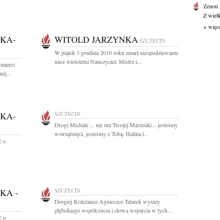
Zenon
Z wiel
+ więc
KA-
WITOLD JARZYNKA
SZCZECIN
W piątek 3 grudnia 2010 roku zmarł niespodziewanie
nasz wieloletni Nauczyciel, Mistrz i...
mierci
ej...
KA-
SZCZECIN
Drogi Michale ... nie ma Twojej Marzenki... jesteśmy
wstrząśnięci, jesteśmy z Tobą. Halina i...
ć o
KA -
SZCZECIN
Drogiej Koleżance Agnieszce Talarek wyrazy
głębokiego współczucia i słowa wsparcia w tych...
ć o