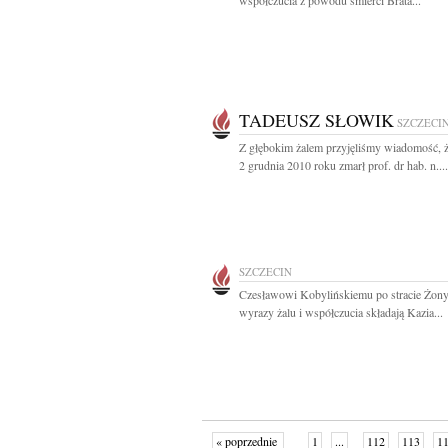
współczucia z powodu śmierci Brata...
TADEUSZ SŁOWIK
SZCZECI
Z głębokim żalem przyjęliśmy wiadomość, 
2 grudnia 2010 roku zmarł prof. dr hab. n....
SZCZECIN
Czesławowi Kobylińskiemu po stracie Żony
wyrazy żalu i współczucia składają Kazia...
« poprzednie
1
...
112
113
1