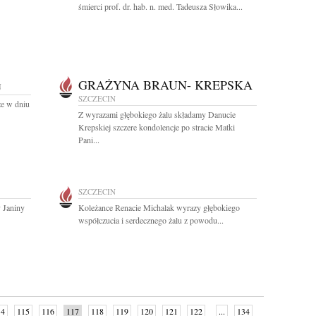
śmierci prof. dr. hab. n. med. Tadeusza Słowika...
GRAŻYNA BRAUN- KREPSKA
N
SZCZECIN
że w dniu
Z wyrazami głębokiego żalu składamy Danucie
Krepskiej szczere kondolencje po stracie Matki
Pani...
SZCZECIN
 Janiny
Koleżance Renacie Michalak wyrazy głębokiego
współczucia i serdecznego żalu z powodu...
14
115
116
117
118
119
120
121
122
...
134