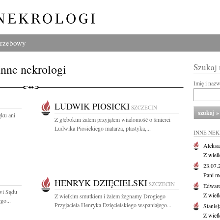
grzebowy
Inne nekrologi
Szukaj
Imię i naz
LUDWIK PIOSICKI
SZCZECIN
ęku ani
Z głębokim żalem przyjąłem wiadomość o śmierci
Ludwika Piosickiego malarza, plastyka,...
INNE NE
Aleksa
Z wiel
23.07
Pani m
HENRYK DZIĘCIELSKI
SZCZECIN
Edwar
wi Sądu
Z wiel
Z wielkim smutkiem i żalem żegnamy Drogiego
go...
Przyjaciela Henryka Dzięcielskiego wspaniałego...
Stanisł
Z wiel