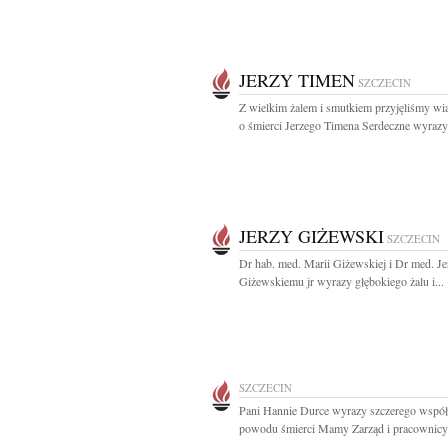
JERZY TIMEN
SZCZECIN
Z wielkim żalem i smutkiem przyjęliśmy w
o śmierci Jerzego Timena Serdeczne wyrazy.
JERZY GIŻEWSKI
SZCZECIN
Dr hab. med. Marii Giżewskiej i Dr med. J
Giżewskiemu jr wyrazy głębokiego żalu i...
SZCZECIN
Pani Hannie Durce wyrazy szczerego współ
powodu śmierci Mamy Zarząd i pracownicy.