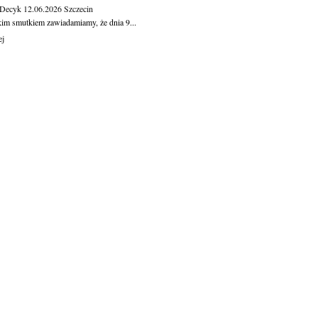
 Decyk
12.06.2026
Szczecin
kim smutkiem zawiadamiamy, że dnia 9...
ej