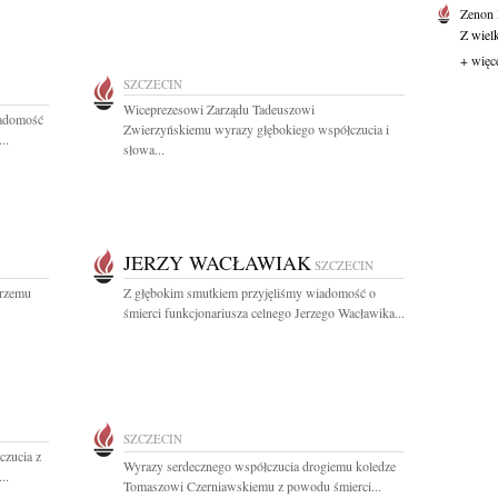
Zenon
Z wiel
+ więc
SZCZECIN
Wiceprezesowi Zarządu Tadeuszowi
iadomość
Zwierzyńskiemu wyrazy głębokiego współczucia i
..
słowa...
JERZY WACŁAWIAK
SZCZECIN
erzemu
Z głębokim smutkiem przyjęliśmy wiadomość o
śmierci funkcjonariusza celnego Jerzego Wacławika...
SZCZECIN
czucia z
Wyrazy serdecznego współczucia drogiemu koledze
..
Tomaszowi Czerniawskiemu z powodu śmierci...