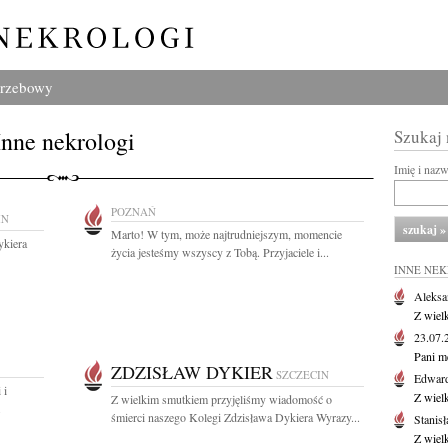
grzebowy
Inne nekrologi
Szukaj
Imię i naz
POZNAŃ
IN
Marto! W tym, może najtrudniejszym, momencie
ykiera
życia jesteśmy wszyscy z Tobą. Przyjaciele i...
INNE NE
Aleksa
Z wiel
23.07
Pani m
ZDZISŁAW DYKIER
SZCZECIN
Edwar
 i
Z wiel
Z wielkim smutkiem przyjęliśmy wiadomość o
.
śmierci naszego Kolegi Zdzisława Dykiera Wyrazy...
Stanisł
Z wiel