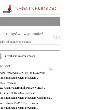
 nekrologów i wspomnień
wisko lub numer ogłoszenia:
+ szukanie zaawansowane
KROLOGI
ndra Szpaczyńska
29.07.2026
Szczecin
kim smutkiem i żalem przyjąłem...
.2026
Szczecin
ec. Joannie Martyniuk-Plasze wyrazy...
d Ciupak
08.07.2026
Szczecin
kim smutkiem i żalem przyjąłem wiadomość...
aw Pietrzak
25.06.2026
Szczecin
kim smutkiem i żalem przyjąłem...