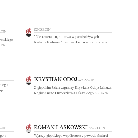
SZCZECIN
ECIN
"Nie umiera ten, kto trwa w pamięci żywych"
owskiego
Koledze Piotrowi Czerniawskiemu wraz z rodziną...
i w...
KRYSTIAN ODOJ
SZCZECIN
kiego
Z głębokim żalem żegnamy Krystiana Odoja Lekarza
ą...
Regionalnego Orzecznictwa Lekarskiego KRUS w...
ROMAN LASKOWSKI
ECIN
SZCZECIN
go z
Wyrazy głębokiego współczucia z powodu śmierci