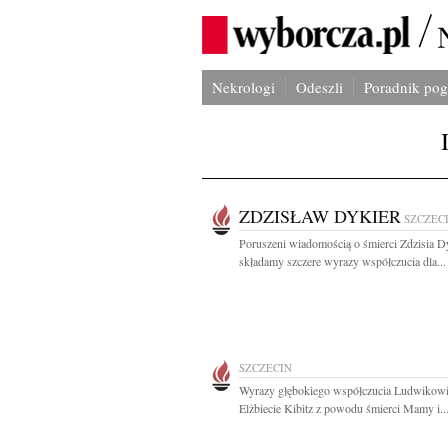
Nekrologi
Odeszli
Poradnik po
ZDZISŁAW DYKIER
SZCZEC
Poruszeni wiadomością o śmierci Zdzisia D
składamy szczere wyrazy współczucia dla...
SZCZECIN
Wyrazy głębokiego współczucia Ludwikowi
Elżbiecie Kibitz z powodu śmierci Mamy i..