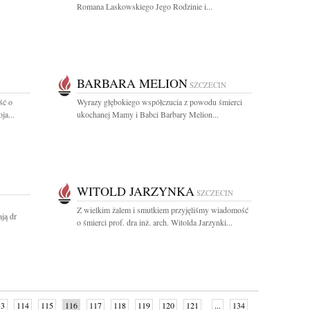
Romana Laskowskiego Jego Rodzinie i...
BARBARA MELION
SZCZECIN
ść o
Wyrazy głębokiego współczucia z powodu śmierci
ja...
ukochanej Mamy i Babci Barbary Melion...
WITOLD JARZYNKA
SZCZECIN
Z wielkim żalem i smutkiem przyjęliśmy wiadomość
ją dr
o śmierci prof. dra inż. arch. Witolda Jarzynki...
13
114
115
116
117
118
119
120
121
...
134