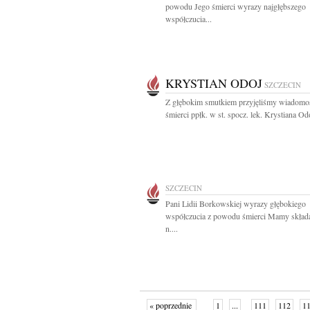
powodu Jego śmierci wyrazy najgłębszego
współczucia...
KRYSTIAN ODOJ
SZCZECIN
Z głębokim smutkiem przyjęliśmy wiadomo
śmierci ppłk. w st. spocz. lek. Krystiana Odo
SZCZECIN
Pani Lidii Borkowskiej wyrazy głębokiego
współczucia z powodu śmierci Mamy składa
n....
« poprzednie
1
...
111
112
1