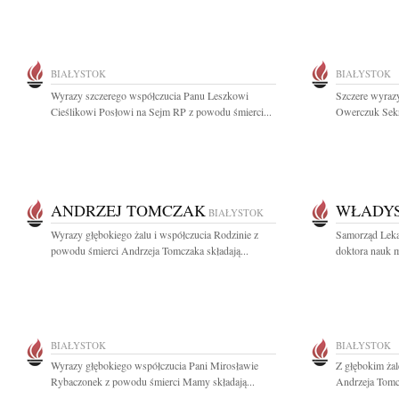
BIAŁYSTOK
BIAŁYSTOK
Wyrazy szczerego współczucia Panu Leszkowi
Szczere wyrazy
Cieślikowi Posłowi na Sejm RP z powodu śmierci...
Owerczuk Sekr
ANDRZEJ TOMCZAK
WŁADYS
BIAŁYSTOK
Wyrazy głębokiego żalu i współczucia Rodzinie z
Samorząd Leka
powodu śmierci Andrzeja Tomczaka składają...
doktora nauk 
BIAŁYSTOK
BIAŁYSTOK
Wyrazy głębokiego współczucia Pani Mirosławie
Z głębokim ża
Rybaczonek z powodu śmierci Mamy składają...
Andrzeja Tomcz