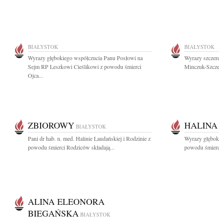
BIAŁYSTOK
BIAŁYSTOK
Wyrazy głębokiego współczucia Panu Posłowi na
Wyrazy szczere
Sejm RP Leszkowi Cieślikowi z powodu śmierci
Minczuk-Szczec
Ojca...
ZBIOROWY
HALINA
BIAŁYSTOK
Pani dr hab. n. med. Halinie Laudańskiej i Rodzinie z
Wyrazy głęboki
powodu śmierci Rodziców składają...
powodu śmierci
ALINA ELEONORA
BIEGAŃSKA
BIAŁYSTOK