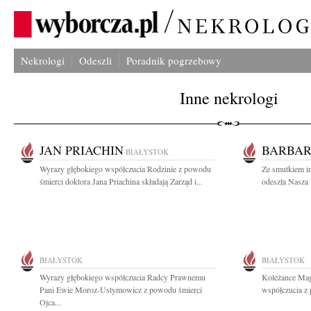
Nekrologi
Odeszli
Poradnik pogrzebowy
Inne nekrologi
JAN PRIACHIN
BARBAR
BIAŁYSTOK
Wyrazy głębokiego współczucia Rodzinie z powodu
Ze smutkiem i
śmierci doktora Jana Priachina składają Zarząd i...
odeszła Nasza 
BIAŁYSTOK
BIAŁYSTOK
Wyrazy głębokiego współczucia Radcy Prawnemu
Koleżance Mag
Pani Ewie Moroz-Ustymowicz z powodu śmierci
współczucia z 
Ojca...