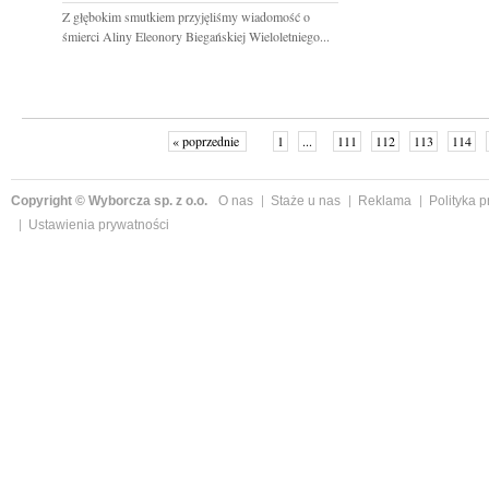
Z głębokim smutkiem przyjęliśmy wiadomość o
śmierci Aliny Eleonory Biegańskiej Wieloletniego...
« poprzednie
1
...
111
112
113
114
Copyright © Wyborcza sp. z o.o.
O nas
Staże u nas
Reklama
Polityka 
Ustawienia prywatności