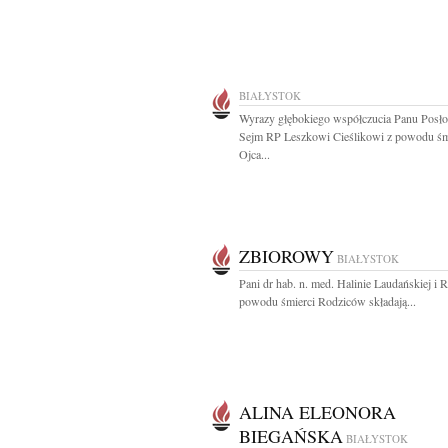
BIAŁYSTOK
Wyrazy głębokiego współczucia Panu Posło
Sejm RP Leszkowi Cieślikowi z powodu śm
Ojca...
ZBIOROWY
BIAŁYSTOK
Pani dr hab. n. med. Halinie Laudańskiej i R
powodu śmierci Rodziców składają...
ALINA ELEONORA
BIEGAŃSKA
BIAŁYSTOK