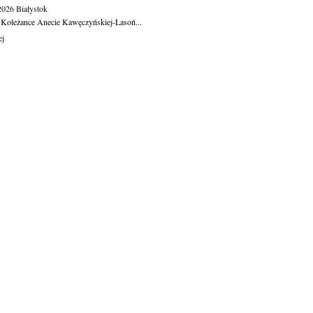
.2026
Białystok
 Koleżance Anecie Kawęczyńskiej-Lasoń...
ej