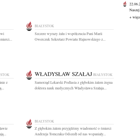
22.06
Naszej
+ więc
BIAŁYSTOK
owi
Szczere wyrazy żalu i współczucia Pani Marii
ierci...
Owerczuk Sekretarz Powiatu Hajnowskiego z...
WŁADYSŁAW SZAŁAJ
YSTOK
BIAŁYSTOK
nie z
Samorząd Lekarski Podlasia z głębokim żalem żegna
...
doktora nauk medycznych Władysława Szałaja...
BIAŁYSTOK
ławie
Z głębokim żalem przyjęliśmy wiadomość o śmierci
ą...
Andrzeja Tomczaka Odszedł od nas wspaniały...