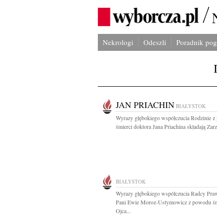
Nekrologi
Odeszli
Poradnik po
JAN PRIACHIN
BIAŁYSTOK
Wyrazy głębokiego współczucia Rodzinie 
śmierci doktora Jana Priachina składają Zarzą
BIAŁYSTOK
Wyrazy głębokiego współczucia Radcy Pr
Pani Ewie Moroz-Ustymowicz z powodu śm
Ojca...