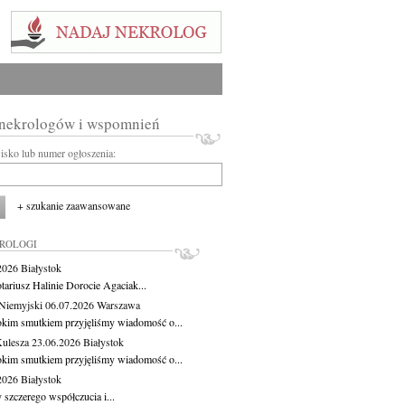
 nekrologów i wspomnień
wisko lub numer ogłoszenia:
+ szukanie zaawansowane
KROLOGI
.2026
Białystok
tariusz Halinie Dorocie Agaciak...
Niemyjski
06.07.2026
Warszawa
okim smutkiem przyjęliśmy wiadomość o...
Kulesza
23.06.2026
Białystok
okim smutkiem przyjęliśmy wiadomość o...
.2026
Białystok
 szczerego współczucia i...