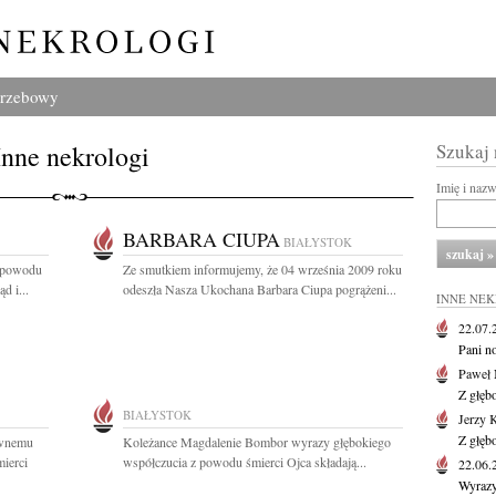
grzebowy
Inne nekrologi
Szukaj
Imię i naz
BARBARA CIUPA
BIAŁYSTOK
z powodu
Ze smutkiem informujemy, że 04 września 2009 roku
d i...
odeszła Nasza Ukochana Barbara Ciupa pogrążeni...
INNE NE
22.07
Pani no
Paweł 
Z głęb
BIAŁYSTOK
Jerzy 
Z głęb
awnemu
Koleżance Magdalenie Bombor wyrazy głębokiego
ierci
współczucia z powodu śmierci Ojca składają...
22.06
Wyrazy