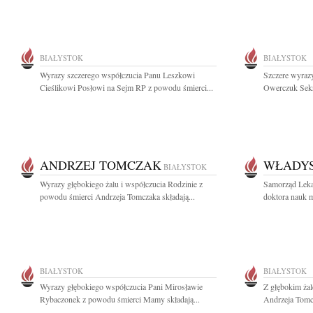
BIAŁYSTOK
BIAŁYSTOK
Wyrazy szczerego współczucia Panu Leszkowi
Szczere wyrazy
Cieślikowi Posłowi na Sejm RP z powodu śmierci...
Owerczuk Sekr
ANDRZEJ TOMCZAK
WŁADYS
BIAŁYSTOK
Wyrazy głębokiego żalu i współczucia Rodzinie z
Samorząd Leka
powodu śmierci Andrzeja Tomczaka składają...
doktora nauk 
BIAŁYSTOK
BIAŁYSTOK
Wyrazy głębokiego współczucia Pani Mirosławie
Z głębokim ża
Rybaczonek z powodu śmierci Mamy składają...
Andrzeja Tomcz