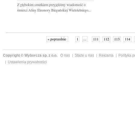
Z głębokim smutkiem przyjęliśmy wiadomość o
śmierci Aliny Eleonory Biegańskiej Wieloletniego...
« poprzednie
1
...
111
112
113
114
Copyright © Wyborcza sp. z o.o.
O nas
Staże u nas
Reklama
Polityka 
Ustawienia prywatności