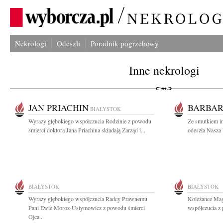
Nekrologi
Odeszli
Poradnik pogrzebowy
Inne nekrologi
JAN PRIACHIN
BARBAR
BIAŁYSTOK
Wyrazy głębokiego współczucia Rodzinie z powodu
Ze smutkiem i
śmierci doktora Jana Priachina składają Zarząd i...
odeszła Nasza 
BIAŁYSTOK
BIAŁYSTOK
Wyrazy głębokiego współczucia Radcy Prawnemu
Koleżance Mag
Pani Ewie Moroz-Ustymowicz z powodu śmierci
współczucia z 
Ojca...