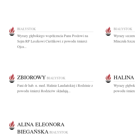
BIAŁYSTOK
BIAŁYSTOK
Wyrazy głębokiego współczucia Panu Posłowi na
Wyrazy szczere
Sejm RP Leszkowi Cieślikowi z powodu śmierci
Minczuk-Szczec
Ojca...
ZBIOROWY
HALINA
BIAŁYSTOK
Pani dr hab. n. med. Halinie Laudańskiej i Rodzinie z
Wyrazy głęboki
powodu śmierci Rodziców składają...
powodu śmierci
ALINA ELEONORA
BIEGAŃSKA
BIAŁYSTOK