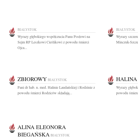
BIAŁYSTOK
BIAŁYSTOK
Wyrazy głębokiego współczucia Panu Posłowi na
Wyrazy szczere
Sejm RP Leszkowi Cieślikowi z powodu śmierci
Minczuk-Szczec
Ojca...
ZBIOROWY
HALINA
BIAŁYSTOK
Pani dr hab. n. med. Halinie Laudańskiej i Rodzinie z
Wyrazy głęboki
powodu śmierci Rodziców składają...
powodu śmierci
ALINA ELEONORA
BIEGAŃSKA
BIAŁYSTOK