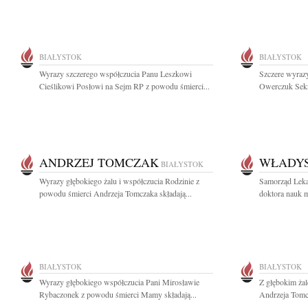
BIAŁYSTOK
BIAŁYSTOK
Wyrazy szczerego współczucia Panu Leszkowi
Szczere wyrazy
Cieślikowi Posłowi na Sejm RP z powodu śmierci...
Owerczuk Sekr
ANDRZEJ TOMCZAK
WŁADYS
BIAŁYSTOK
Wyrazy głębokiego żalu i współczucia Rodzinie z
Samorząd Leka
powodu śmierci Andrzeja Tomczaka składają...
doktora nauk 
BIAŁYSTOK
BIAŁYSTOK
Wyrazy głębokiego współczucia Pani Mirosławie
Z głębokim ża
Rybaczonek z powodu śmierci Mamy składają...
Andrzeja Tomcz