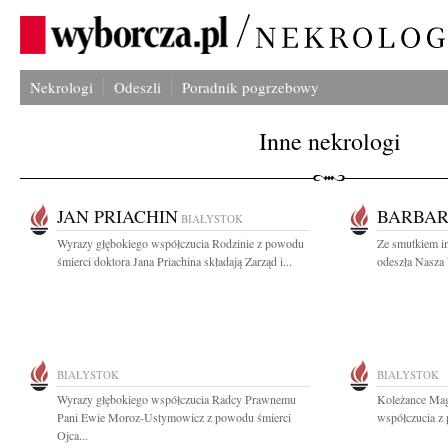
Nekrologi
Odeszli
Poradnik pogrzebowy
Inne nekrologi
JAN PRIACHIN
BARBAR
BIAŁYSTOK
Wyrazy głębokiego współczucia Rodzinie z powodu
Ze smutkiem i
śmierci doktora Jana Priachina składają Zarząd i...
odeszła Nasza 
BIAŁYSTOK
BIAŁYSTOK
Wyrazy głębokiego współczucia Radcy Prawnemu
Koleżance Mag
Pani Ewie Moroz-Ustymowicz z powodu śmierci
współczucia z 
Ojca...