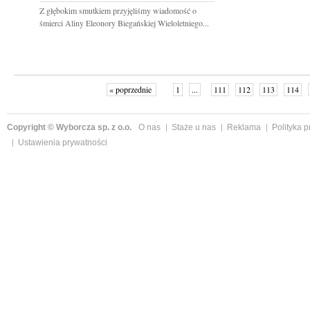
Z głębokim smutkiem przyjęliśmy wiadomość o
śmierci Aliny Eleonory Biegańskiej Wieloletniego...
« poprzednie
1
...
111
112
113
114
Copyright © Wyborcza sp. z o.o.
O nas
Staże u nas
Reklama
Polityka 
Ustawienia prywatności