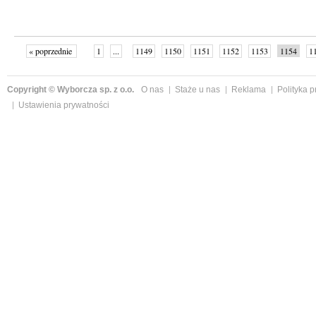
« poprzednie
1
...
1149
1150
1151
1152
1153
1154
1
...
1191
następne »
Copyright © Wyborcza sp. z o.o.
O nas
Staże u nas
Reklama
Polityka 
Ustawienia prywatności