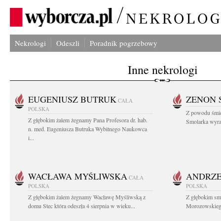
Nekrologi
Odeszli
Poradnik pogrzebowy
Inne nekrologi
EUGENIUSZ BUTRUK
ZENON 
CAŁA
POLSKA
Z powodu śmie
Z głębokim żalem żegnamy Pana Profesora dr. hab.
Smolarka wyraz
n. med. Eugeniusza Butruka Wybitnego Naukowca
i...
WACŁAWA MYŚLIWSKA
ANDRZE
CAŁA
POLSKA
POLSKA
Z głębokim żalem żegnamy Wacławę Myśliwską z
Z głębokim sm
domu Stec która odeszła 4 sierpnia w wieku...
Morozowskiego 