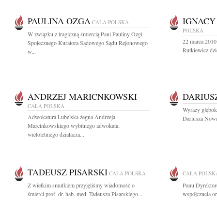
PAULINA OZGA
IGNACY
CAŁA POLSKA
POLSKA
W związku z tragiczną śmiercią Pani Pauliny Ozgi
22 marca 2010
Społecznego Kuratora Sądowego Sądu Rejonowego
Rutkiewicz dzi
w...
ANDRZEJ MARICNKOWSKI
DARIUS
CAŁA POLSKA
Wyrazy głębok
Adwokatura Lubelska żegna Andrzeja
Dariusza Nowak
Marcinkowskiego wybitnego adwokata,
wieloletniego działacza...
TADEUSZ PISARSKI
CAŁA POLSKA
CAŁA POLSK
Z wielkim smutkiem przyjęliśmy wiadomość o
Panu Dyrektor
śmierci prof. dr. hab. med. Tadeusza Pisarskiego...
współczucia o