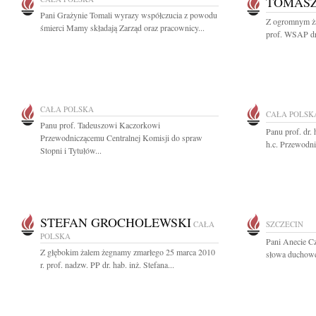
TOMAS
Pani Grażynie Tomali wyrazy współczucia z powodu
Z ogromnym ża
śmierci Mamy składają Zarząd oraz pracownicy...
prof. WSAP dr
CAŁA POLSKA
CAŁA POLSK
Panu prof. Tadeuszowi Kaczorkowi
Panu prof. dr.
Przewodniczącemu Centralnej Komisji do spraw
h.c. Przewodni
Stopni i Tytułów...
STEFAN GROCHOLEWSKI
CAŁA
SZCZECIN
POLSKA
Pani Anecie C
Z głębokim żalem żegnamy zmarłego 25 marca 2010
słowa duchowe
r. prof. nadzw. PP dr. hab. inż. Stefana...