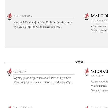
MAŁGOR
CAŁA POLSKA
CAŁA POLSK
Monice Mielnickiej oraz Jej Najbliższym składamy
Z głębokim sm
wyrazy głębokiego współczucia i słowa...
Małgorzatę Koś
WŁODZI
SZCZECIN
SZCZECIN
Wyrazy głębokiego współczucia Pani Małgorzacie
Z żalem przyj
Mateckiej z powodu śmierci Siostry składają Wójt...
Włodzimierza
Nadleśniczego.
CAŁA POLSKA