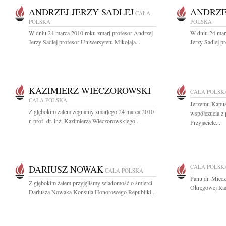
ANDRZEJ JERZY SADLEJ
ANDRZE
CAŁA
POLSKA
POLSKA
W dniu 24 marca 2010 roku zmarł profesor Andrzej
W dniu 24 mar
Jerzy Sadlej profesor Uniwersytetu Mikołaja...
Jerzy Sadlej p
KAZIMIERZ WIECZOROWSKI
CAŁA POLSK
CAŁA POLSKA
Jerzemu Kapuś
Z głębokim żalem żegnamy zmarłego 24 marca 2010
współczucia z
r. prof. dr. inż. Kazimierza Wieczorowskiego...
Przyjaciele...
DARIUSZ NOWAK
CAŁA POLSK
CAŁA POLSKA
Panu dr. Miec
Z głębokim żalem przyjęliśmy wiadomość o śmierci
Okręgowej Rad
Dariusza Nowaka Konsula Honorowego Republiki...