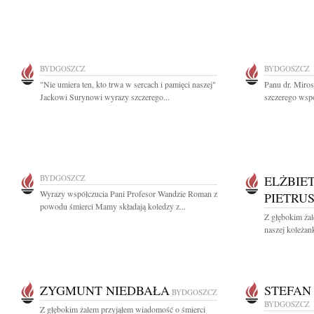
BYDGOSZCZ
BYDGOSZCZ
"Nie umiera ten, kto trwa w sercach i pamięci naszej"
Panu dr. Mir
Jackowi Surynowi wyrazy szczerego...
szczerego wspó
BYDGOSZCZ
ELŻBIE
Wyrazy współczucia Pani Profesor Wandzie Roman z
PIETRU
powodu śmierci Mamy składają koledzy z...
Z głębokim ża
naszej koleżank
ZYGMUNT NIEDBAŁA
STEFAN
BYDGOSZCZ
BYDGOSZCZ
Z głębokim żalem przyjąłem wiadomość o śmierci