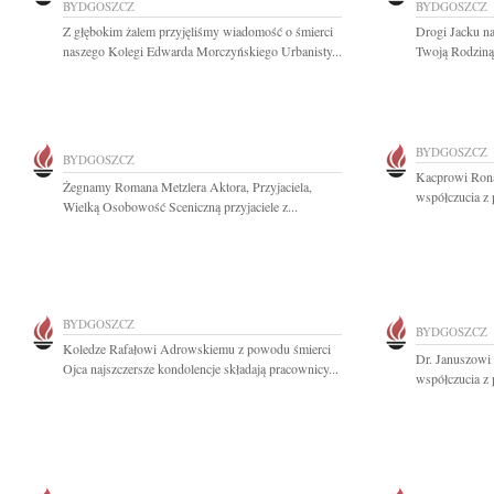
BYDGOSZCZ
BYDGOSZCZ
Z głębokim żalem przyjęliśmy wiadomość o śmierci
Drogi Jacku na
naszego Kolegi Edwarda Morczyńskiego Urbanisty...
Twoją Rodziną 
BYDGOSZCZ
BYDGOSZCZ
Kacprowi Ron
Żegnamy Romana Metzlera Aktora, Przyjaciela,
współczucia z 
Wielką Osobowość Sceniczną przyjaciele z...
BYDGOSZCZ
BYDGOSZCZ
Koledze Rafałowi Adrowskiemu z powodu śmierci
Dr. Januszowi
Ojca najszczersze kondolencje składają pracownicy...
współczucia z 