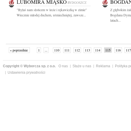
LUBOMIRA MIĄSKO
BOGDA
BYDGOSZCZ
"Byłaś nam słońcem w lecie i rękawiczką w zimie"
Z głębokim ża
Wiecznie młodej duchem, uśmiechniętej, zawsze...
Bogdana Dyma
latach...
« poprzednie
1
...
110
111
112
113
114
115
116
117
następne »
Copyright © Wyborcza sp. z o.o.
O nas
Staże u nas
Reklama
Polityka 
Ustawienia prywatności