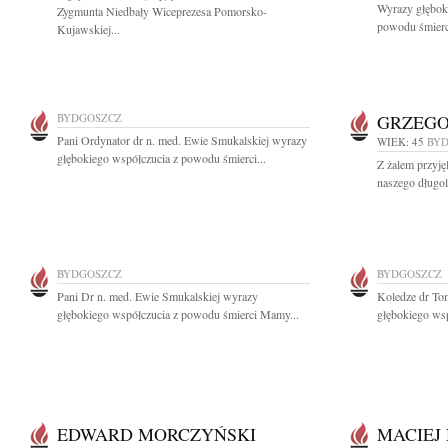
Wyrazy głęboki
Zygmunta Niedbały Wiceprezesa Pomorsko-
powodu śmierc
Kujawskiej...
BYDGOSZCZ
GRZEGO
Pani Ordynator dr n. med. Ewie Smukalskiej wyrazy
WIEK: 45
BY
głębokiego współczucia z powodu śmierci...
Z żalem przyję
naszego długol
BYDGOSZCZ
BYDGOSZCZ
Pani Dr n. med. Ewie Smukalskiej wyrazy
Koledze dr T
głębokiego współczucia z powodu śmierci Mamy...
głębokiego ws
EDWARD MORCZYŃSKI
MACIEJ