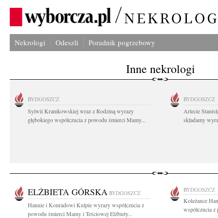
Nekrologi
Odeszli
Poradnik pogrzebowy
Inne nekrologi
BYDGOSZCZ
BYDGOSZCZ
Sylwii Kramkowskiej wraz z Rodziną wyrazy
Arlecie Stanis
głębokiego współczucia z powodu śmierci Mamy...
składamy wyraz
ELŻBIETA GÓRSKA
BYDGOSZCZ
BYDGOSZCZ
Koleżance Han
Hannie i Konradowi Kulpie wyrazy współczucia z
współczucia z
powodu śmierci Mamy i Teściowej Elżbiety...