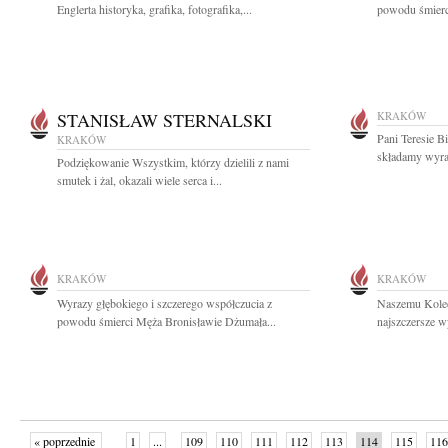
Englerta historyka, grafika, fotografika,...
powodu śmierci
STANISŁAW STERNALSKI
KRAKÓW
Pani Teresie B
KRAKÓW
składamy wyra
Podziękowanie Wszystkim, którzy dzielili z nami
smutek i żal, okazali wiele serca i...
KRAKÓW
KRAKÓW
Wyrazy głębokiego i szczerego współczucia z
Naszemu Kole
powodu śmierci Męża Bronisławie Dżumała...
najszczersze w
« poprzednie
1
...
109
110
111
112
113
114
115
116