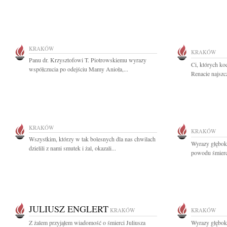
KRAKÓW
KRAKÓW
Panu dr. Krzysztofowi T. Piotrowskiemu wyrazy
Ci, których k
współczucia po odejściu Mamy Anioła,...
Renacie najszc
KRAKÓW
KRAKÓW
Wszystkim, którzy w tak bolesnych dla nas chwilach
Wyrazy głębok
dzielili z nami smutek i żal, okazali...
powodu śmierc
JULIUSZ ENGLERT
KRAKÓW
KRAKÓW
Z żalem przyjąłem wiadomość o śmierci Juliusza
Wyrazy głęboki