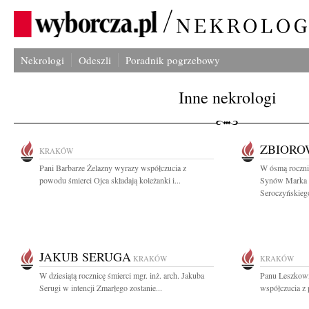
Nekrologi
Odeszli
Poradnik pogrzebowy
Inne nekrologi
ZBIOR
KRAKÓW
Pani Barbarze Żelazny wyrazy współczucia z
W ósmą rocznic
powodu śmierci Ojca składają koleżanki i...
Synów Marka K
Seroczyńskiego
JAKUB SERUGA
KRAKÓW
KRAKÓW
W dziesiątą rocznicę śmierci mgr. inż. arch. Jakuba
Panu Leszkowi
Serugi w intencji Zmarłego zostanie...
współczucia z 