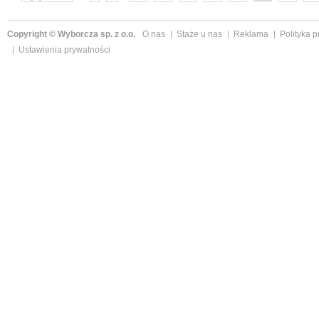
następne »
Copyright © Wyborcza sp. z o.o.
O nas
Staże u nas
Reklama
Polityka 
Ustawienia prywatności