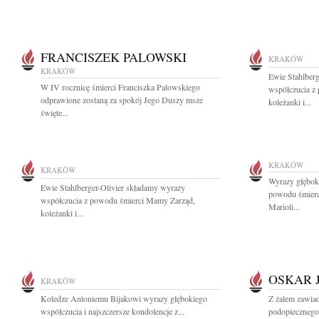
FRANCISZEK PALOWSKI
KRAKÓW
KRAKÓW
Ewie Stahlber
W IV rocznicę śmierci Franciszka Palowskiego
współczucia z
odprawione zostaną za spokój Jego Duszy msze
koleżanki i...
święte...
KRAKÓW
KRAKÓW
Wyrazy głęboki
Ewie Stahlberger-Olivier składamy wyrazy
powodu śmierci
współczucia z powodu śmierci Mamy Zarząd,
Marioli...
koleżanki i...
OSKAR 
KRAKÓW
Koledze Antoniemu Bijakowi wyrazy głębokiego
Z żalem zawia
współczucia i najszczersze kondolencje z...
podopiecznego 