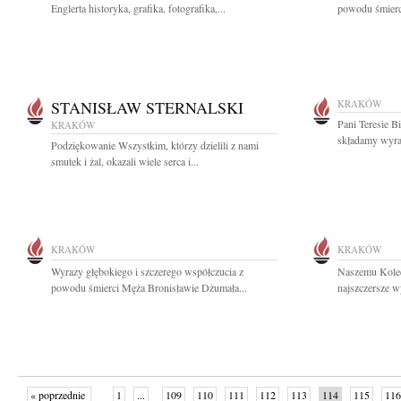
Englerta historyka, grafika, fotografika,...
powodu śmierci
STANISŁAW STERNALSKI
KRAKÓW
Pani Teresie B
KRAKÓW
składamy wyra
Podziękowanie Wszystkim, którzy dzielili z nami
smutek i żal, okazali wiele serca i...
KRAKÓW
KRAKÓW
Wyrazy głębokiego i szczerego współczucia z
Naszemu Kole
powodu śmierci Męża Bronisławie Dżumała...
najszczersze w
« poprzednie
1
...
109
110
111
112
113
114
115
116