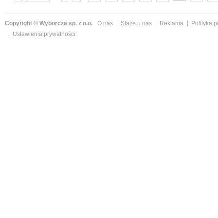
następne »
Copyright © Wyborcza sp. z o.o.
O nas
Staże u nas
Reklama
Polityka 
Ustawienia prywatności