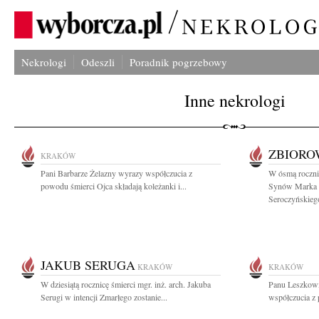
Nekrologi
Odeszli
Poradnik pogrzebowy
Inne nekrologi
ZBIOR
KRAKÓW
Pani Barbarze Żelazny wyrazy współczucia z
W ósmą rocznic
powodu śmierci Ojca składają koleżanki i...
Synów Marka K
Seroczyńskiego
JAKUB SERUGA
KRAKÓW
KRAKÓW
W dziesiątą rocznicę śmierci mgr. inż. arch. Jakuba
Panu Leszkowi
Serugi w intencji Zmarłego zostanie...
współczucia z 