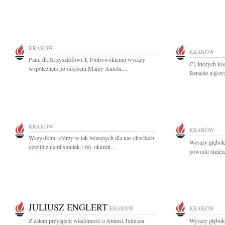
KRAKÓW
KRAKÓW
Panu dr. Krzysztofowi T. Piotrowskiemu wyrazy
Ci, których k
współczucia po odejściu Mamy Anioła,...
Renacie najszc
KRAKÓW
KRAKÓW
Wszystkim, którzy w tak bolesnych dla nas chwilach
Wyrazy głębok
dzielili z nami smutek i żal, okazali...
powodu śmierc
JULIUSZ ENGLERT
KRAKÓW
KRAKÓW
Z żalem przyjąłem wiadomość o śmierci Juliusza
Wyrazy głęboki