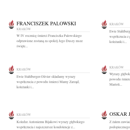
FRANCISZEK PALOWSKI
KRAKÓW
KRAKÓW
Ewie Stahlber
W IV rocznicę śmierci Franciszka Palowskiego
współczucia z
odprawione zostaną za spokój Jego Duszy msze
koleżanki i...
święte...
KRAKÓW
KRAKÓW
Wyrazy głęboki
Ewie Stahlberger-Olivier składamy wyrazy
powodu śmierci
współczucia z powodu śmierci Mamy Zarząd,
Marioli...
koleżanki i...
OSKAR 
KRAKÓW
Koledze Antoniemu Bijakowi wyrazy głębokiego
Z żalem zawia
współczucia i najszczersze kondolencje z...
podopiecznego 