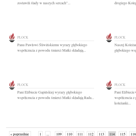
zostawili ślady w naszych sercach"...
drogiego Koleg
PŁOCK
PŁOCK
Panu Pawłowi Śliwińskiemu wyrazy głębokiego
Naszej Koleża
współczucia z powodu śmierci Matki składają...
głębokiego wsp
PŁOCK
PŁOCK
Pani Elżbiecie Gapińskiej wyrazy głębokiego
Pani Elżbiecie
współczucia z powodu śmierci Matki składają Rada...
współczucia z
koleżanki...
« poprzednie
1
...
109
110
111
112
113
114
115
116