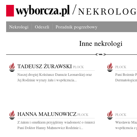
Nekrologi
Odeszli
Poradnik pogrzebowy
Inne nekrologi
TADEUSZ ŻURAWSKI
PŁOCK
PŁOCK
Naszej drogiej Koleżance Danucie Leonarskiej oraz
Pani Bożenie 
Jej Rodzinie wyrazy żalu i współczucia...
Dermatologiczn
HANNA MAŁUNOWICZ
PŁOCK
PŁOCK
Z żalem i smutkiem przyjęliśmy wiadomość o śmierci
Wiesławie Maz
Pani Doktor Hanny Małunowicz Rodzinie i...
współczucia z 