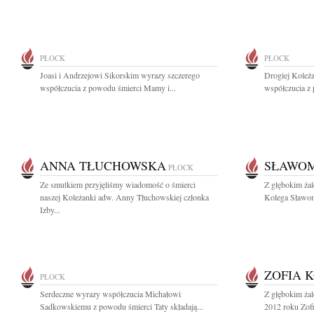
PŁOCK
PŁOCK
Joasi i Andrzejowi Sikorskim wyrazy szczerego
Drogiej Koleża
współczucia z powodu śmierci Mamy i...
współczucia z
ANNA TŁUCHOWSKA
SŁAWOM
PŁOCK
Ze smutkiem przyjęliśmy wiadomość o śmierci
Z głębokim ża
naszej Koleżanki adw. Anny Tłuchowskiej członka
Kolega Sławomi
Izby...
ZOFIA 
PŁOCK
Serdeczne wyrazy współczucia Michałowi
Z głębokim ża
Sadkowskiemu z powodu śmierci Taty składają...
2012 roku Zofi