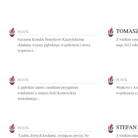
TOMASZ
PŁOCK
Naszemu Koledze Henrykowi Kaczyńskiemu
Z wielkim smu
składamy wyrazy głębokiego współczucia i słowa
maja 2012 roku
wsparcia z...
PŁOCK
PŁOCK
Z głębokim żalem i smutkiem przyjęliśmy
Wojtkowi i As
wiadomość o śmierci Zofii Kozłowskiej
współczucia z 
wieloletniego...
STEFAN
PŁOCK
"Ludzie, których kochamy, zostają na zawsze, bo
Z wielkim żal