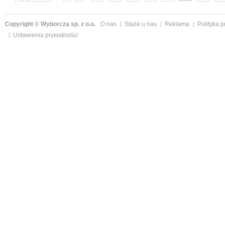
następne »
Copyright © Wyborcza sp. z o.o.
O nas
Staże u nas
Reklama
Polityka 
Ustawienia prywatności