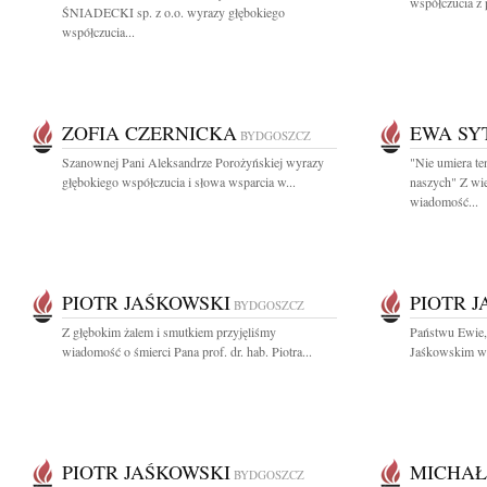
współczucia z
ŚNIADECKI sp. z o.o. wyrazy głębokiego
współczucia...
ZOFIA CZERNICKA
EWA SY
BYDGOSZCZ
Szanownej Pani Aleksandrze Porożyńskiej wyrazy
"Nie umiera te
głębokiego współczucia i słowa wsparcia w...
naszych" Z wi
wiadomość...
PIOTR JAŚKOWSKI
PIOTR 
BYDGOSZCZ
Z głębokim żalem i smutkiem przyjęliśmy
Państwu Ewie,
wiadomość o śmierci Pana prof. dr. hab. Piotra...
Jaśkowskim wy
PIOTR JAŚKOWSKI
MICHAŁ
BYDGOSZCZ