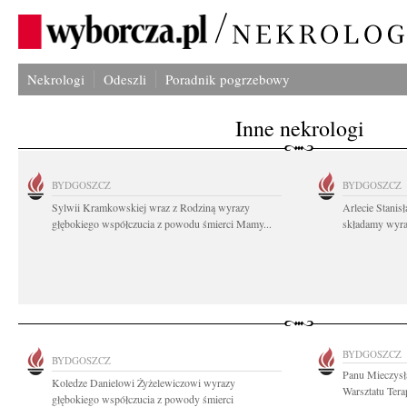
Nekrologi
Odeszli
Poradnik pogrzebowy
Inne nekrologi
BYDGOSZCZ
BYDGOSZCZ
Sylwii Kramkowskiej wraz z Rodziną wyrazy
Arlecie Stanis
głębokiego współczucia z powodu śmierci Mamy...
składamy wyraz
BYDGOSZCZ
BYDGOSZCZ
Panu Mieczys
Koledze Danielowi Żyżelewiczowi wyrazy
Warsztatu Tera
głębokiego współczucia z powody śmierci