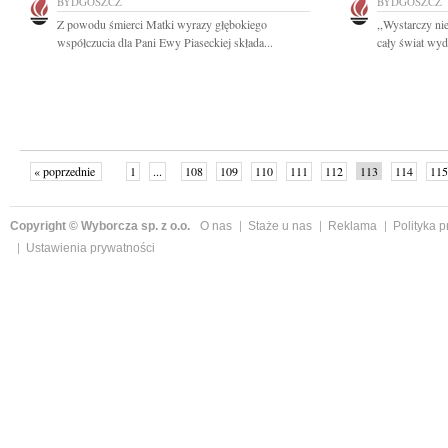
BYDGOSZCZ
BYDGOSZCZ
Z powodu śmierci Matki wyrazy głębokiego
,,Wystarczy ni
współczucia dla Pani Ewy Piaseckiej składa...
cały świat wyd
« poprzednie
1
...
108
109
110
111
112
113
114
115
następne »
Copyright © Wyborcza sp. z o.o.
O nas
Staże u nas
Reklama
Polityka 
Ustawienia prywatności