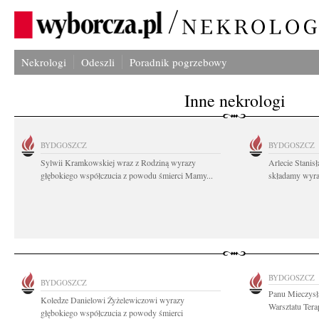
Nekrologi
Odeszli
Poradnik pogrzebowy
Inne nekrologi
BYDGOSZCZ
BYDGOSZCZ
Sylwii Kramkowskiej wraz z Rodziną wyrazy
Arlecie Stanis
głębokiego współczucia z powodu śmierci Mamy...
składamy wyraz
BYDGOSZCZ
BYDGOSZCZ
Panu Mieczys
Koledze Danielowi Żyżelewiczowi wyrazy
Warsztatu Tera
głębokiego współczucia z powody śmierci