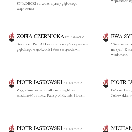
współczucia z
ŚNIADECKI sp. z o.o. wyrazy głębokiego
współczucia...
ZOFIA CZERNICKA
EWA SY
BYDGOSZCZ
Szanownej Pani Aleksandrze Porożyńskiej wyrazy
"Nie umiera te
głębokiego współczucia i słowa wsparcia w...
naszych" Z wi
wiadomość...
PIOTR JAŚKOWSKI
PIOTR 
BYDGOSZCZ
Z głębokim żalem i smutkiem przyjęliśmy
Państwu Ewie,
wiadomość o śmierci Pana prof. dr. hab. Piotra...
Jaśkowskim wy
PIOTR JAŚKOWSKI
MICHAŁ
BYDGOSZCZ