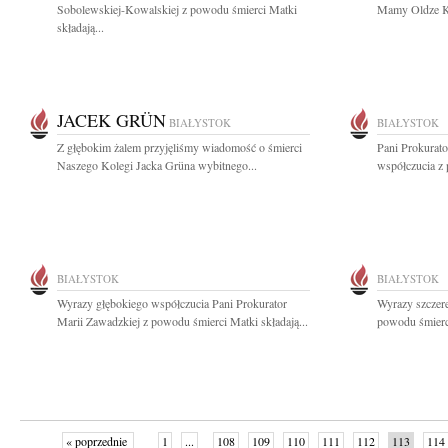
Sobolewskiej-Kowalskiej z powodu śmierci Matki
Mamy Oldze Koz
składają...
JACEK GRÜN
BIAŁYSTOK
BIAŁYSTOK
Z głębokim żalem przyjęliśmy wiadomość o śmierci
Pani Prokurato
Naszego Kolegi Jacka Grüna wybitnego...
współczucia z
BIAŁYSTOK
BIAŁYSTOK
Wyrazy głębokiego współczucia Pani Prokurator
Wyrazy szczer
Marii Zawadzkiej z powodu śmierci Matki składają...
powodu śmierci
« poprzednie
1
...
108
109
110
111
112
113
114