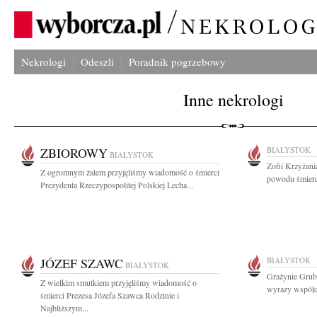
Nekrologi
Odeszli
Poradnik pogrzebowy
Inne nekrologi
ZBIOROWY
BIAŁYSTOK
BIAŁYSTOK
Zofii Krzyżani
Z ogromnym żalem przyjęliśmy wiadomość o śmierci
powodu śmierci
Prezydenta Rzeczypospolitej Polskiej Lecha...
JÓZEF SZAWC
BIAŁYSTOK
BIAŁYSTOK
Grażynie Grube
Z wielkim smutkiem przyjęliśmy wiadomość o
wyrazy współcz
śmierci Prezesa Józefa Szawca Rodzinie i
Najbliższym...