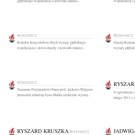
głębokiego współczucia z powodu śmierci...
współczucia z 
BYDGOSZCZ
BYDGOSZCZ
Koledze Krzysztofowi Bryll wyrazy głębokiego
Naszej Koleża
współczucia i słowa otuchy z powodu śmierci...
wyrazy głębok
BYDGOSZCZ
RYSZAR
Naszemu Przyjacielowi Panu prof. Jackowi Wijaczce
Z ogromnym sm
poruszeni śmiercią Syna Marka serdeczne wyrazy...
lutego 2011 r.
RYSZARD KRUSZKA
JADWIG
BYDGOSZCZ