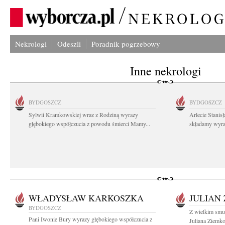
Nekrologi
Odeszli
Poradnik pogrzebowy
Inne nekrologi
BYDGOSZCZ
BYDGOSZCZ
Sylwii Kramkowskiej wraz z Rodziną wyrazy
Arlecie Stanis
głębokiego współczucia z powodu śmierci Mamy...
składamy wyraz
WŁADYSŁAW KARKOSZKA
JULIAN
BYDGOSZCZ
Z wielkim smu
Pani Iwonie Bury wyrazy głębokiego współczucia z
Juliana Ziemko