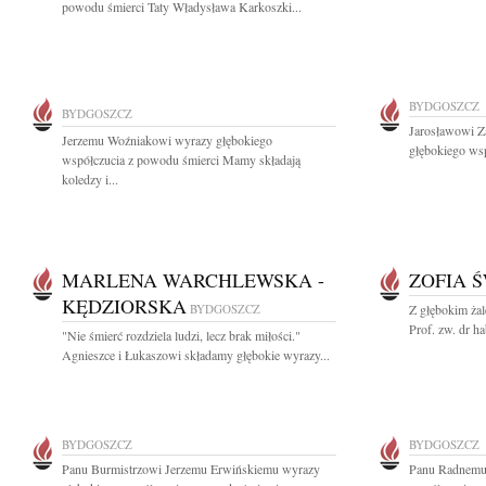
powodu śmierci Taty Władysława Karkoszki...
BYDGOSZCZ
BYDGOSZCZ
Jarosławowi Z
Jerzemu Woźniakowi wyrazy głębokiego
głębokiego wsp
współczucia z powodu śmierci Mamy składają
koledzy i...
MARLENA WARCHLEWSKA -
ZOFIA 
KĘDZIORSKA
BYDGOSZCZ
Z głębokim ża
Prof. zw. dr ha
"Nie śmierć rozdziela ludzi, lecz brak miłości."
Agnieszce i Łukaszowi składamy głębokie wyrazy...
BYDGOSZCZ
BYDGOSZCZ
Panu Burmistrzowi Jerzemu Erwińskiemu wyrazy
Panu Radnemu