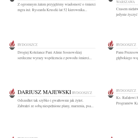
WARSZAWA
Z ogromnym żalem przyjęliśmy wiadomość o śmierci
Czasem niełat
mgra inż. Ryszarda Kruszki lat 52 kierownika...
jedynie życzyć 
BYDGOSZCZ
BYDGOSZCZ
Drogiej Koleżance Pani Alinie Sosnowskiej
Panu Prezeso
serdeczne wyrazy współczucia z powodu śmierci...
głębokiego ws
DARIUSZ MAJEWSKI
BYDGOSZCZ
BYDGOSZCZ
Ks. Rafałowi 
Odszedłeś tak szybko i gwałtownie jak żyłeś.
Programów Kat
Zabrałeś ze sobą niespełnione plany, marzenia, psa...