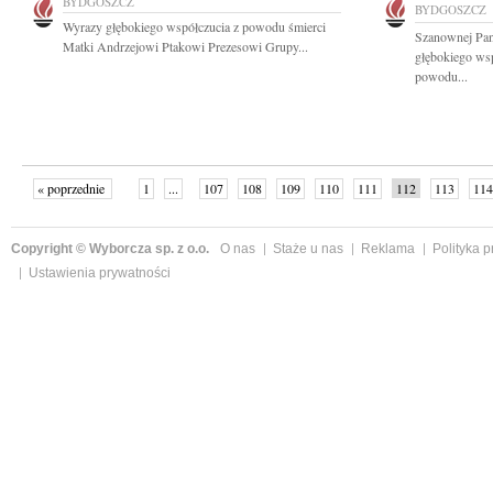
BYDGOSZCZ
BYDGOSZCZ
Wyrazy głębokiego współczucia z powodu śmierci
Szanownej Pan
Matki Andrzejowi Ptakowi Prezesowi Grupy...
głębokiego wsp
powodu...
« poprzednie
1
...
107
108
109
110
111
112
113
114
następne »
Copyright © Wyborcza sp. z o.o.
O nas
Staże u nas
Reklama
Polityka 
Ustawienia prywatności