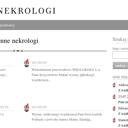
grzebowy
Inne nekrologi
Szukaj
Imię i naz
SZCZECIN
towi
Wieloletniemu pracownikowi WĘGLOKOKS S.A.
ego...
Panu Krzysztofowi Makać wyrazy głębokiego
INNE NE
współczucia...
Aleksa
Z wiel
23.07
Pani m
ZECIN
SZCZECIN
Edwar
Z wiel
ć o
Wyrazy serdecznego współczucia Pani Ewie Łudzik-
Podrazie z powodu śmierci Mamy składają...
Stanisł
Z wiel