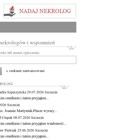
 nekrologów i wspomnień
wisko lub numer ogłoszenia:
+ szukanie zaawansowane
KROLOGI
ndra Szpaczyńska
29.07.2026
Szczecin
kim smutkiem i żalem przyjąłem...
.2026
Szczecin
ec. Joannie Martyniuk-Plasze wyrazy...
d Ciupak
08.07.2026
Szczecin
kim smutkiem i żalem przyjąłem wiadomość...
aw Pietrzak
25.06.2026
Szczecin
kim smutkiem i żalem przyjąłem...