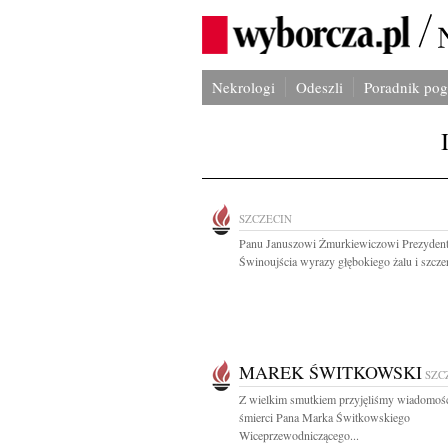
Nekrologi
Odeszli
Poradnik po
SZCZECIN
Panu Januszowi Żmurkiewiczowi Prezyden
Świnoujścia wyrazy głębokiego żalu i szczer
MAREK ŚWITKOWSKI
SZC
Z wielkim smutkiem przyjęliśmy wiadomoś
śmierci Pana Marka Świtkowskiego
Wiceprzewodniczącego...