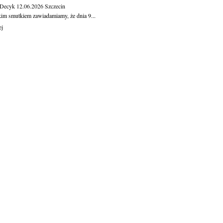
 Decyk
12.06.2026
Szczecin
kim smutkiem zawiadamiamy, że dnia 9...
ej