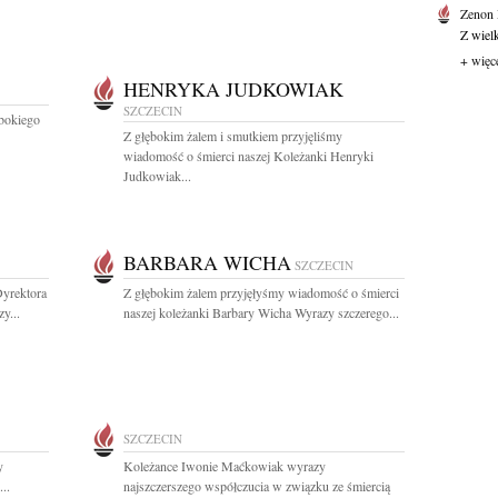
Zenon
Z wiel
+ więc
HENRYKA JUDKOWIAK
SZCZECIN
bokiego
Z głębokim żalem i smutkiem przyjęliśmy
wiadomość o śmierci naszej Koleżanki Henryki
Judkowiak...
BARBARA WICHA
SZCZECIN
yrektora
Z głębokim żalem przyjęłyśmy wiadomość o śmierci
y...
naszej koleżanki Barbary Wicha Wyrazy szczerego...
SZCZECIN
y
Koleżance Iwonie Maćkowiak wyrazy
..
najszczerszego współczucia w związku ze śmiercią