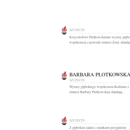
SZCZECIN
Krzysztofowi Płotkowskiemu wyrazy głębo
współczucia z powodu śmierci Żony składają
BARBARA PŁOTKOWSK
SZCZECIN
Wyrazy głębokiego współczucia Rodzinie 
śmierci Barbary Płotkowskiej składają...
SZCZECIN
Z głębokim żalem i smutkiem przyjęliśmy