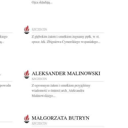
Ojca składają...
SZCZECIN
kiego
Z głębokim żalem i smutkiem żegnamy ppłk. w st.
...
spocz. lek. Zbigniewa Cymerskiego wspaniałego...
A
ALEKSANDER MALINOWSKI
SZCZECIN
z powodu
Z ogromnym żalem i smutkiem przyjęliśmy
wiadomość o śmierci arch. Aleksandra
Malinowskiego...
MAŁGORZATA BUTRYN
SZCZECIN