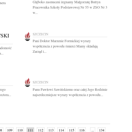
Głęboko zasmuceni żegnamy Małgorzatę Butryn
nera
Pracownika Szkoły Podstawowej Nr 55 w ZSO Nr 3
w...
SKI
SZCZECIN
Pani Doktor Marzenie Formickiej wyrazy
współczucia z powodu śmierci Mamy składają
iadomość
Zarząd i...
...
SZCZECIN
zego
Panu Pawłowi Sawińskiemu oraz całej Jego Rodzinie
ectora...
najserdeczniejsze wyrazy współczucia z powodu...
08
109
110
111
112
113
114
115
116
...
134