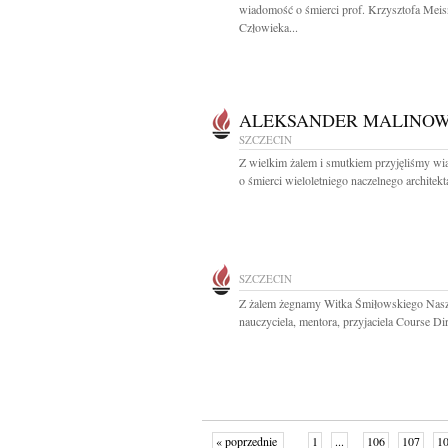
wiadomość o śmierci prof. Krzysztofa Meis
Człowieka...
ALEKSANDER MALINOW
SZCZECIN
Z wielkim żalem i smutkiem przyjęliśmy w
o śmierci wieloletniego naczelnego architekta
SZCZECIN
Z żalem żegnamy Witka Śmiłowskiego Nas
nauczyciela, mentora, przyjaciela Course Dir
« poprzednie
1
...
106
107
1