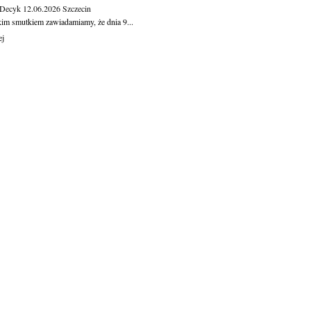
 Decyk
12.06.2026
Szczecin
kim smutkiem zawiadamiamy, że dnia 9...
ej