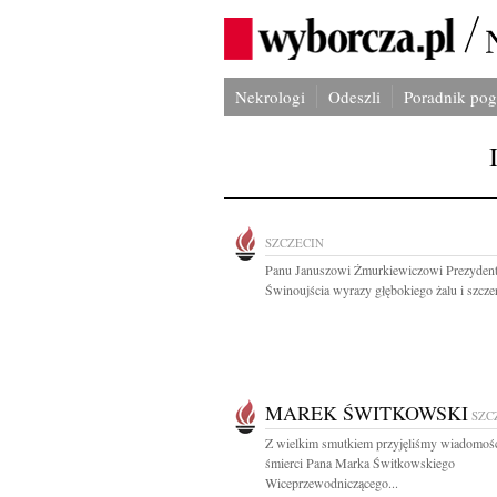
Nekrologi
Odeszli
Poradnik po
SZCZECIN
Panu Januszowi Żmurkiewiczowi Prezyden
Świnoujścia wyrazy głębokiego żalu i szczer
MAREK ŚWITKOWSKI
SZC
Z wielkim smutkiem przyjęliśmy wiadomoś
śmierci Pana Marka Świtkowskiego
Wiceprzewodniczącego...