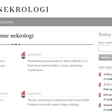
grzebowy
Inne nekrologi
Szukaj
Imię i naz
SZCZECIN
towi
Wieloletniemu pracownikowi WĘGLOKOKS S.A.
ego...
Panu Krzysztofowi Makać wyrazy głębokiego
INNE NE
współczucia...
Aleksa
Z wiel
23.07
Pani m
ZECIN
SZCZECIN
Edwar
Z wiel
ć o
Wyrazy serdecznego współczucia Pani Ewie Łudzik-
Podrazie z powodu śmierci Mamy składają...
Stanisł
Z wiel