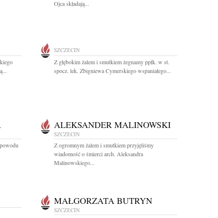
Ojca składają...
SZCZECIN
kiego
Z głębokim żalem i smutkiem żegnamy ppłk. w st.
...
spocz. lek. Zbigniewa Cymerskiego wspaniałego...
A
ALEKSANDER MALINOWSKI
SZCZECIN
z powodu
Z ogromnym żalem i smutkiem przyjęliśmy
wiadomość o śmierci arch. Aleksandra
Malinowskiego...
MAŁGORZATA BUTRYN
SZCZECIN