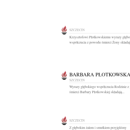
SZCZECIN
Krzysztofowi Płotkowskiemu wyrazy głębo
współczucia z powodu śmierci Żony składają
BARBARA PŁOTKOWSK
SZCZECIN
Wyrazy głębokiego współczucia Rodzinie 
śmierci Barbary Płotkowskiej składają...
SZCZECIN
Z głębokim żalem i smutkiem przyjęliśmy