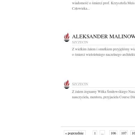
wiadomość o śmierci prof. Krzysztofa Meis
Człowieka...
ALEKSANDER MALINOW
SZCZECIN
Z wielkim żalem i smutkiem przyjęliśmy w
o śmierci wieloletniego naczelnego architekta
SZCZECIN
Z żalem żegnamy Witka Śmiłowskiego Nas
nauczyciela, mentora, przyjaciela Course Dir
« poprzednie
1
...
106
107
1