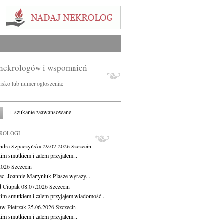
 nekrologów i wspomnień
wisko lub numer ogłoszenia:
+ szukanie zaawansowane
KROLOGI
ndra Szpaczyńska
29.07.2026
Szczecin
kim smutkiem i żalem przyjąłem...
.2026
Szczecin
ec. Joannie Martyniuk-Plasze wyrazy...
d Ciupak
08.07.2026
Szczecin
kim smutkiem i żalem przyjąłem wiadomość...
aw Pietrzak
25.06.2026
Szczecin
kim smutkiem i żalem przyjąłem...