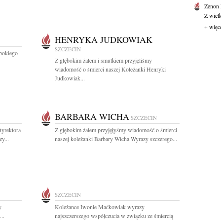
Zenon
Z wiel
+ więc
HENRYKA JUDKOWIAK
SZCZECIN
bokiego
Z głębokim żalem i smutkiem przyjęliśmy
wiadomość o śmierci naszej Koleżanki Henryki
Judkowiak...
BARBARA WICHA
SZCZECIN
yrektora
Z głębokim żalem przyjęłyśmy wiadomość o śmierci
y...
naszej koleżanki Barbary Wicha Wyrazy szczerego...
SZCZECIN
y
Koleżance Iwonie Maćkowiak wyrazy
..
najszczerszego współczucia w związku ze śmiercią