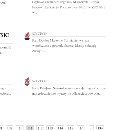
Głęboko zasmuceni żegnamy Małgorzatę Butryn
nera
Pracownika Szkoły Podstawowej Nr 55 w ZSO Nr 3
w...
SKI
SZCZECIN
Pani Doktor Marzenie Formickiej wyrazy
współczucia z powodu śmierci Mamy składają
iadomość
Zarząd i...
...
SZCZECIN
zego
Panu Pawłowi Sawińskiemu oraz całej Jego Rodzinie
ectora...
najserdeczniejsze wyrazy współczucia z powodu...
08
109
110
111
112
113
114
115
116
...
134